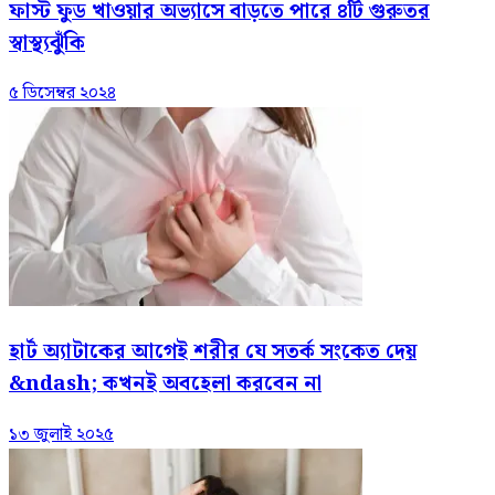
ফাস্ট ফুড খাওয়ার অভ্যাসে বাড়তে পারে ৪টি গুরুতর
স্বাস্থ্যঝুঁকি
৫ ডিসেম্বর ২০২৪
হার্ট অ্যাটাকের আগেই শরীর যে সতর্ক সংকেত দেয়
&ndash; কখনই অবহেলা করবেন না
১৩ জুলাই ২০২৫