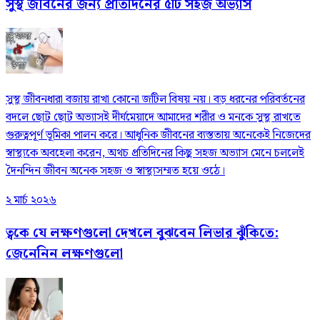
সুস্থ জীবনের জন্য প্রতিদিনের ৫টি সহজ অভ্যাস
সুস্থ জীবনধারা বজায় রাখা কোনো জটিল বিষয় নয়। বড় ধরনের পরিবর্তনের
বদলে ছোট ছোট অভ্যাসই দীর্ঘমেয়াদে আমাদের শরীর ও মনকে সুস্থ রাখতে
গুরুত্বপূর্ণ ভূমিকা পালন করে। আধুনিক জীবনের ব্যস্ততায় অনেকেই নিজেদের
স্বাস্থ্যকে অবহেলা করেন, অথচ প্রতিদিনের কিছু সহজ অভ্যাস মেনে চললেই
দৈনন্দিন জীবন অনেক সহজ ও স্বাস্থ্যসম্মত হয়ে ওঠে।
২ মার্চ ২০২৬
ত্বকে যে লক্ষণগুলো দেখলে বুঝবেন লিভার ঝুঁকিতে:
জেনেনিন লক্ষণগুলো