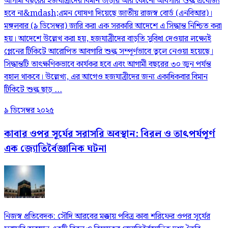
আগামী বছরের হজযাত্রীদের বিমান ভাড়ায় আর কোনো আবগারি শুল্ক প্রযোজ্য
হবে না&mdash;এমন ঘোষণা দিয়েছে জাতীয় রাজস্ব বোর্ড (এনবিআর)।
মঙ্গলবার (৯ ডিসেম্বর) জারি করা এক সরকারি আদেশে এ সিদ্ধান্ত নিশ্চিত করা
হয়। আদেশে উল্লেখ করা হয়, হজযাত্রীদের বাড়তি সুবিধা দেওয়ার লক্ষ্যেই
প্লেনের টিকিটে আরোপিত আবগারি শুল্ক সম্পূর্ণভাবে তুলে নেওয়া হয়েছে।
সিদ্ধান্তটি তাৎক্ষণিকভাবে কার্যকর হবে এবং আগামী বছরের ৩০ জুন পর্যন্ত
বহাল থাকবে। উল্লেখ্য, এর আগেও হজযাত্রীদের জন্য একাধিকবার বিমান
টিকিটে শুল্ক ছাড় ...
৯ ডিসেম্বর ২০২৫
কাবার ওপর সূর্যের সরাসরি অবস্থান: বিরল ও তাৎপর্যপূর্ণ
এক জ্যোতির্বৈজ্ঞানিক ঘটনা
নিজস্ব প্রতিবেদক: সৌদি আরবের মক্কায় পবিত্র কাবা শরিফের ওপর সূর্যের