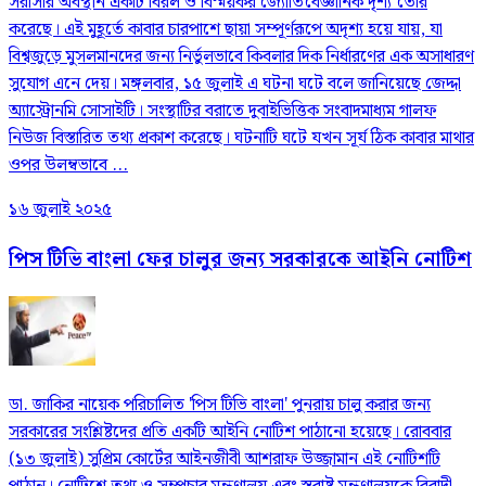
সরাসরি অবস্থান একটি বিরল ও বিস্ময়কর জ্যোতির্বৈজ্ঞানিক দৃশ্য তৈরি
করেছে। এই মুহূর্তে কাবার চারপাশে ছায়া সম্পূর্ণরূপে অদৃশ্য হয়ে যায়, যা
বিশ্বজুড়ে মুসলমানদের জন্য নির্ভুলভাবে কিবলার দিক নির্ধারণের এক অসাধারণ
সুযোগ এনে দেয়। মঙ্গলবার, ১৫ জুলাই এ ঘটনা ঘটে বলে জানিয়েছে জেদ্দা
অ্যাস্ট্রোনমি সোসাইটি। সংস্থাটির বরাতে দুবাইভিত্তিক সংবাদমাধ্যম গালফ
নিউজ বিস্তারিত তথ্য প্রকাশ করেছে। ঘটনাটি ঘটে যখন সূর্য ঠিক কাবার মাথার
ওপর উলম্বভাবে ...
১৬ জুলাই ২০২৫
পিস টিভি বাংলা ফের চালুর জন্য সরকারকে আইনি নোটিশ
ডা. জাকির নায়েক পরিচালিত 'পিস টিভি বাংলা' পুনরায় চালু করার জন্য
সরকারের সংশ্লিষ্টদের প্রতি একটি আইনি নোটিশ পাঠানো হয়েছে। রোববার
(১৩ জুলাই) সুপ্রিম কোর্টের আইনজীবী আশরাফ উজ্জামান এই নোটিশটি