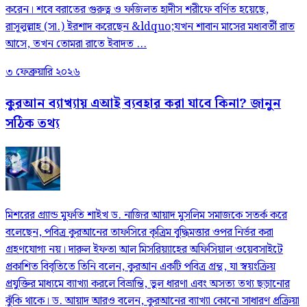
করেন। শবে বরাতের গুরুত্ব ও ফজিলত হাদীস শরীফে বর্ণিত হয়েছে,
রাসূলুল্লাহ (সা.) ইরশাদ করেছেন &ldquo;যখন শাবান মাসের মধ্যবর্তী রাত
আসে, তখন তোমরা রাতে ইবাদত ...
৩ ফেব্রুয়ারি ২০২৬
কুরআন ব্যাখ্যায় এআই ব্যবহার করা যাবে কিনা? জানুন
সঠিক তথ্য
মিশরের গ্র্যান্ড মুফতি শাইখ ড. নাজির আয়াদ মুসলিম সমাজকে সতর্ক করে
বলেছেন, পবিত্র কুরআনের তাফসিরে কৃত্রিম বুদ্ধিমত্তার ওপর নির্ভর করা
গ্রহণযোগ্য নয়। দারুল ইফতা আল মিসরিয়্যাহের অফিসিয়াল ওয়েবসাইটে
প্রকাশিত বিবৃতিতে তিনি বলেন, কুরআন একটি পবিত্র গ্রন্থ, যা স্বয়ংক্রিয়
প্রযুক্তির মাধ্যমে ব্যাখ্যা করলে বিভ্রান্তি, ভুল ধারণা এবং অসত্য তথ্য ছড়ানোর
ঝুঁকি থাকে। ড. আয়াদ আরও বলেন, কুরআনের ব্যাখ্যা কোনো সাধারণ প্রক্রিয়া