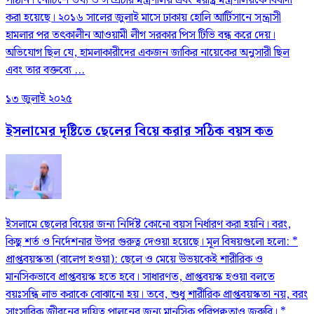
পাঠান। নোটিশে তথ্য ও সম্প্রচার মন্ত্রণালয় এবং স্বরাষ্ট্র মন্ত্রণালয়কে বিবাদী
করা হয়েছে। ২০১৬ সালের জুলাই মাসে ঢাকায় হোলি আর্টিসানে সন্ত্রাসী
হামলার পর তৎকালীন আওয়ামী লীগ সরকার পিস টিভি বন্ধ করে দেয়।
অভিযোগ ছিল যে, হামলাকারীদের একজন জাকির নায়েকের অনুসারী ছিল
এবং তার বক্তব্যে ...
১৩ জুলাই ২০২৫
ইসলামের দৃষ্টিতে ছেলের বিয়ে করার সঠিক বয়স কত
ইসলামে ছেলের বিয়ের জন্য নির্দিষ্ট কোনো বয়স নির্ধারণ করা হয়নি। বরং,
কিছু শর্ত ও নির্দেশনার উপর গুরুত্ব দেওয়া হয়েছে। মূল বিষয়গুলো হলো: *
প্রাপ্তবয়স্কতা (বালেগ হওয়া): ছেলে ও মেয়ে উভয়কেই শারীরিক ও
মানসিকভাবে প্রাপ্তবয়স্ক হতে হবে। সাধারণত, প্রাপ্তবয়স্ক হওয়া বলতে
বয়ঃসন্ধি লাভ করাকে বোঝানো হয়। তবে, শুধু শারীরিক প্রাপ্তবয়স্কতা নয়, বরং
সাংসারিক জীবনের দায়িত্ব পালনের জন্য মানসিক পরিপক্বতাও জরুরি। *