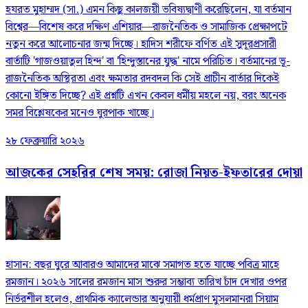
হযরত মুহাম্মদ (সা.) এমন কিছু কালজয়ী ভবিষ্যদ্বাণী করেছিলেন, যা বর্তমান
বিশ্বের—বিশেষ করে দক্ষিণ এশিয়ার—রাজনৈতিক ও সামাজিক প্রেক্ষাপটে
নতুন করে আলোচনার জন্ম দিচ্ছে। হাদিস শরীফে বর্ণিত এই সুদূরপ্রসারী
বার্তাটি 'গাজওয়াতুল হিন্দ' বা 'হিন্দুস্তানের যুদ্ধ' নামে পরিচিত। বর্তমানের ভূ-
রাজনৈতিক অস্থিরতা এবং ক্ষমতার রদবদল কি সেই প্রাচীন বার্তার দিকেই
কোনো ইঙ্গিত দিচ্ছে? এই প্রশ্নটি এখন কেবল ধর্মীয় মহলে নয়, বরং অনেক
সমর বিশ্লেষকের মনেও ঘুরপাক খাচ্ছে।
২৮ ফেব্রুয়ারি ২০২৬
আজকের সেহরির শেষ সময়: রোজা নিয়ত-ইফতারের দোয়া
হাসান: বছর ঘুরে আবারও আমাদের মাঝে সমাগত হতে যাচ্ছে পবিত্র মাহে
রমজান। ২০২৬ সালের রমজান মাস শুরুর সম্ভাব্য তারিখ চাঁদ দেখার ওপর
নির্ভরশীল হলেও, প্রাথমিক ক্যালেন্ডার অনুযায়ী ধর্মপ্রাণ মুসলমানরা সিয়াম