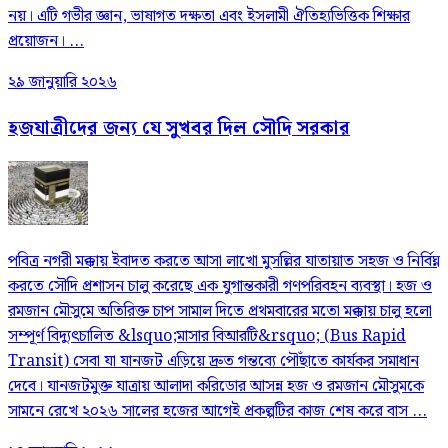
নয়। এটি গভীর জ্ঞান, ভাষাগত দক্ষতা এবং ইসলামী ঐতিহ্যভিত্তিক শিক্ষার
প্রয়োজন। ...
২৯ জানুয়ারি ২০২৬
হজযাত্রীদের জন্য যে সুখবর দিল সৌদি সরকার
পবিত্র নগরী মক্কায় ইবাদত করতে আসা লাখো মুসল্লির যাতায়াত সহজ ও নির্বিঘ্ন
করতে সৌদি প্রশাসন চালু করেছে এক যুগান্তকারী গণপরিবহন ব্যবস্থা। হজ ও
রমজান মৌসুমে অতিরিক্ত চাপ সামাল দিতে প্রথমবারের মতো মক্কায় চালু হলো
সম্পূর্ণ বিদ্যুৎচালিত &lsquo;মাসার বিআরটি&rsquo; (Bus Rapid
Transit) সেবা যা যানজট এড়িয়ে দ্রুত গন্তব্যে পৌঁছাতে কার্যকর সমাধান
দেবে। যানজটমুক্ত যাত্রায় আলাদা করিডোর আসন্ন হজ ও রমজান মৌসুমকে
সামনে রেখে ২০২৬ সালের হজের আগেই প্রকল্পটির কাজ শেষ করে বাস ...