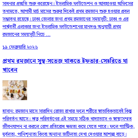
সাধনার প্রস্তুতি শুরু করেছেন। ইসলামিক ফাউন্ডেশন ও আবহাওয়া অফিসের
তথ্যমতে, আগামী মার্চ মাসের শুরুর দিকেই প্রথম রমজান শুরু হওয়ার প্রবল
সম্ভাবনা রয়েছে। ঢাকা জেলার জন্য প্রথম রমজানের সময়সূচী: ঢাকা ও এর
পার্শ্ববর্তী এলাকার জন্য ইসলামিক ফাউন্ডেশনের মানদণ্ড অনুযায়ী প্রথম
রমজানের সময়সূচী নিচে ...
১৯ ফেব্রুয়ারি ২০২৬
প্রথম রমজানে সুস্থ-সতেজ থাকতে ইফতার-সেহরিতে যা
খাবেন
হাসান: রমজান মাসে সারাদিন রোজা রাখার ফলে শরীরে স্বাভাবিকভাবেই কিছু
পরিবর্তন আসে। ঋতু পরিবর্তনের এই সময়ে সঠিক খাদ্যাভ্যাস ও স্বাস্থ্যসম্মত
জীবনযাপন না করলে রোগ প্রতিরোধ ক্ষমতা কমে যেতে পারে। ফলে গ্যাস্ট্রিক,
দুর্বলতা, পানিশূন্যতা কিংবা অন্যান্য জটিলতা দেখা দেওয়ার আশঙ্কা বাড়ে।