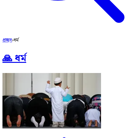
প্রচ্ছদ
›
ধর্ম
🙏 ধর্ম