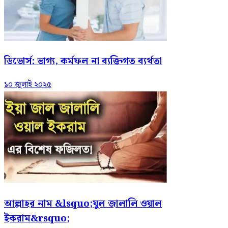
ডিভোর্স: ভাগ্য, কর্মফল না ব্যক্তিগত ব্যর্থতা
১০ জুলাই ২০২৫
আল্লাহর নাম &lsquo;যুল জালালি ওয়াল
ইকরাম&rsquo;