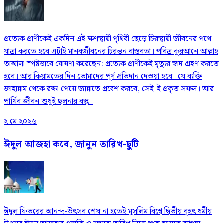
প্রত্যেক প্রাণীকেই একদিন এই ক্ষণস্থায়ী পৃথিবী ছেড়ে চিরস্থায়ী জীবনের পথে
যাত্রা করতে হবে এটাই মানবজীবনের চিরন্তন বাস্তবতা। পবিত্র কুরআনে আল্লাহ
তাআলা স্পষ্টভাবে ঘোষণা করেছেন: প্রত্যেক প্রাণীকেই মৃত্যুর স্বাদ গ্রহণ করতে
হবে। আর কিয়ামতের দিন তোমাদের পূর্ণ প্রতিদান দেওয়া হবে। যে ব্যক্তি
জাহান্নাম থেকে রক্ষা পেয়ে জান্নাতে প্রবেশ করবে, সেই-ই প্রকৃত সফল। আর
পার্থিব জীবন শুধুই ছলনার বস্তু।
২ মে ২০২৬
ঈদুল আজহা কবে, জানুন তারিখ-ছুটি
ঈদুল ফিতরের আনন্দ-উৎসব শেষ না হতেই মুসলিম বিশ্বে দ্বিতীয় বৃহৎ ধর্মীয়