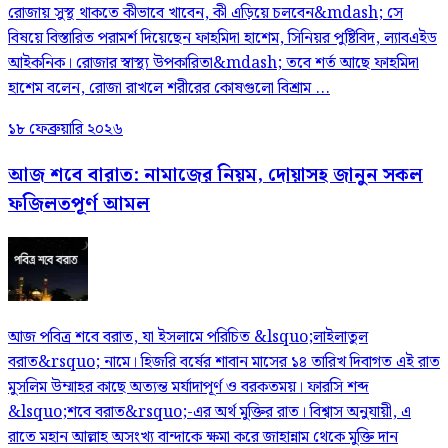
রোজায় সুস্থ থাকতে কীভাবে খাবেন, কী এড়িয়ে চলবেন&mdash; সে
বিষয়ে বিস্তারিত পরামর্শ দিয়েছেন ফাহমিদা হাশেম, সিনিয়র পুষ্টিবিদ, ল্যাবএইড
আইকনিক। রোজার স্বাস্থ্য উপকারিতা&mdash; তবে শর্ত আছে ফাহমিদা
হাশেম বলেন, রোজা রাখলে শরীরের কোষগুলো বিশ্রাম ...
১৮ ফেব্রুয়ারি ২০২৬
আজ শবে বারাত: নামাজের নিয়ম, দোয়াসহ জানুন সকল
ফজিলতপূর্ণ আমল
আজ পবিত্র শবে বরাত, যা ইসলামে পরিচিত &lsquo;লাইলাতুল
বরাত&rsquo; নামে। হিজরি বর্ষের শাবান মাসের ১৪ তারিখ দিবাগত এই রাত
মুসলিম উম্মাহর কাছে অত্যন্ত মর্যাদাপূর্ণ ও বরকতময়। ফারসি শব্দ
&lsquo;শবে বরাত&rsquo;-এর অর্থ মুক্তির রাত। বিশ্বাস অনুযায়ী, এ
রাতে মহান আল্লাহ অসংখ্য বান্দাকে ক্ষমা করে জাহান্নাম থেকে মুক্তি দান