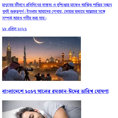
মানুষের জীবনে প্রতিদিনের ব্যস্ততা ও দুশ্চিন্তার মাঝেও আত্মিক শান্তির সন্ধান
খুবই গুরুত্বপূর্ণ। ইসলাম আমাদের শেখায়, দোয়ার মাধ্যমে আল্লাহর সঙ্গে
সম্পর্ক আরও গভীর করা যায়।
১৮ এপ্রিল ২০২৬
বাংলাদেশে ২০২৭ সালের রমজান-ঈদের তারিখ ঘোষণা