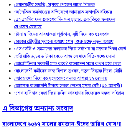
›
প্রধানমন্ত্রীর সম্মতি, সুখবর পেলেন লাখো শিক্ষক
›
অনৈতিক কর্মকাণ্ডের অভিযোগে জামায়াত সভাপতি বহিষ্কার
›
এসএসসির ফল প্রকাশের দিনক্ষণ চূড়ান্ত, এক ক্লিকে ফলাফল
দেখবেন যেভাবে
›
টানা ৫ দিনের আবহাওয়া পূর্বাভাস, বৃষ্টি নিয়ে বড় দুঃসংবাদ
›
হামজা চৌধুরীর পুরানো অধ্যায় শেষ, শুরু হচ্ছে নতুন অধ্যায়
›
এসএসসি ও সমমানের ফলাফল নিয়ে সর্বশেষ যা জানাল শিক্ষা বোর্ড
›
ভরি প্রতি ৯,৮৫৬ টাকা বেড়ে আজ যে দামে বিক্রি হচ্ছে সোনা
›
আর্জেন্টিনার পরবর্তী ম্যাচ কবে? বাংলাদেশ সময় কখন হবে খেলা
›
বাংলাদেশী কর্মীদের জন্য বিশাল সুখবর, নতুন সিদ্ধান্ত নিলো সৌদি
›
আবহাওয়া নিয়ে বড় দুঃসংবাদ: বন্যার আশঙ্কা ১২ জেলায়
›
আজকে বাংলাদেশি টাকায় সকল দেশের মুদ্রার রেট (০৬ আগস্ট)
›
শেখ হাসিনার ফেরা নিয়ে রুমিন ফারহানার বিষ্ফোরক মন্তব্য ভাইরাল
এ বিভাগের অন্যান্য সংবাদ
বাংলাদেশে ২০২৭ সালের রমজান-ঈদের তারিখ ঘোষণা