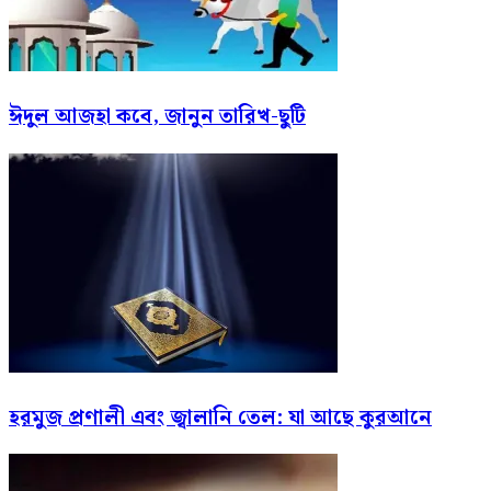
ঈদুল আজহা কবে, জানুন তারিখ-ছুটি
হরমুজ প্রণালী এবং জ্বালানি তেল: যা আছে কুরআনে