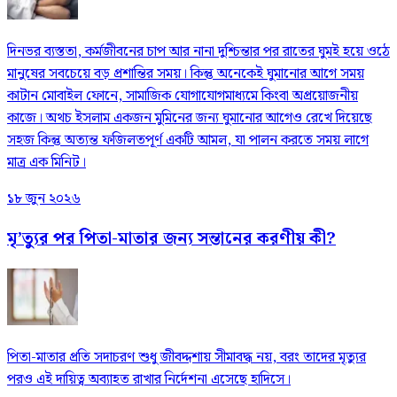
দিনভর ব্যস্ততা, কর্মজীবনের চাপ আর নানা দুশ্চিন্তার পর রাতের ঘুমই হয়ে ওঠে
মানুষের সবচেয়ে বড় প্রশান্তির সময়। কিন্তু অনেকেই ঘুমানোর আগে সময়
কাটান মোবাইল ফোনে, সামাজিক যোগাযোগমাধ্যমে কিংবা অপ্রয়োজনীয়
কাজে। অথচ ইসলাম একজন মুমিনের জন্য ঘুমানোর আগেও রেখে দিয়েছে
সহজ কিন্তু অত্যন্ত ফজিলতপূর্ণ একটি আমল, যা পালন করতে সময় লাগে
মাত্র এক মিনিট।
১৮ জুন ২০২৬
মৃ’ত্যুর পর পিতা-মাতার জন্য সন্তানের করণীয় কী?
পিতা-মাতার প্রতি সদাচরণ শুধু জীবদ্দশায় সীমাবদ্ধ নয়, বরং তাদের মৃত্যুর
পরও এই দায়িত্ব অব্যাহত রাখার নির্দেশনা এসেছে হাদিসে।