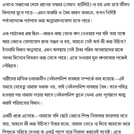
এখনো সন্তানের দেহে প্রাণের সঞ্চার (যেমন: হার্টবিট) না হয় এবং মা'র জীবন
বিপদের মুখে পড়ে—এমন জরুরি ও বৈধ কারণ থাকলে, তখন নির্দিষ্ট
শর্তসাপেক্ষে গর্ভপাত করা অনুমোদনযোগ্য হতে পারে।
এক পাঠকের প্রশ্ন ছিল—কারও কাছ থেকে ঋণ নেওয়ার পর যদি তার সঙ্গে
আর কোনো যোগাযোগ রাখা সম্ভব না হয়, তাহলে সেই অর্থ কী করা উচিত?
ইসলামি বিধান অনুসারে, এমন অবস্থায় সেই টাকা গরিব-অসহায়দের মাঝে
সদকা হিসেবে বিতরণ করা যেতে পারে। এতে সওয়াব মূল ঋণদাতার পক্ষেই
পৌঁছাবে।
নারীদের মাসিক চলাকালীন নেইলপলিশ ব্যবহার সম্পর্কে বলা হয়েছে—এই
সময়ে যেহেতু নামাজ ফরজ নয়, তাই নেইলপলিশ ব্যবহার বৈধ। তবে পবিত্র
হওয়ার পর নামাজ পড়ার আগে নেইলপলিশ তুলে ফেলা এবং পূর্ণরূপে অজু
করাই শরিয়তের বিধান।
একটি প্রশ্নে এসেছে—নামাজে যদি ছোট কোনো শিশু সিজদার জায়গায় বসে
যায়, তাহলে কী করা উচিত? উত্তর হলো, নামাজ ভেঙে না দিয়ে আলতো করে
শিশুকে সরিয়ে দেওয়া বা একটু পাশে সরে সিজদা করলেই যথেষ্ট। এতে