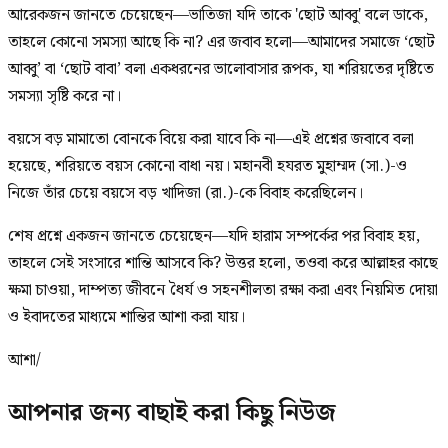
আরেকজন জানতে চেয়েছেন—ভাতিজা যদি তাকে 'ছোট আব্বু' বলে ডাকে,
তাহলে কোনো সমস্যা আছে কি না? এর জবাব হলো—আমাদের সমাজে ‘ছোট
আব্বু’ বা ‘ছোট বাবা’ বলা একধরনের ভালোবাসার রূপক, যা শরিয়তের দৃষ্টিতে
সমস্যা সৃষ্টি করে না।
বয়সে বড় মামাতো বোনকে বিয়ে করা যাবে কি না—এই প্রশ্নের জবাবে বলা
হয়েছে, শরিয়তে বয়স কোনো বাধা নয়। মহানবী হযরত মুহাম্মদ (সা.)-ও
নিজে তাঁর চেয়ে বয়সে বড় খাদিজা (রা.)-কে বিবাহ করেছিলেন।
শেষ প্রশ্নে একজন জানতে চেয়েছেন—যদি হারাম সম্পর্কের পর বিবাহ হয়,
তাহলে সেই সংসারে শান্তি আসবে কি? উত্তর হলো, তওবা করে আল্লাহর কাছে
ক্ষমা চাওয়া, দাম্পত্য জীবনে ধৈর্য ও সহনশীলতা রক্ষা করা এবং নিয়মিত দোয়া
ও ইবাদতের মাধ্যমে শান্তির আশা করা যায়।
আশা/
আপনার জন্য বাছাই করা কিছু নিউজ