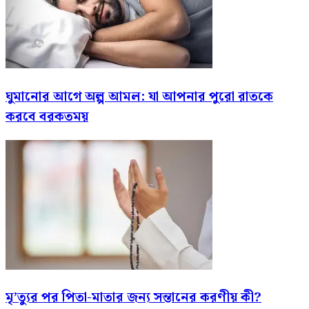
ঘুমানোর আগে অল্প আমল: যা আপনার পুরো রাতকে
করবে বরকতময়
মৃ’ত্যুর পর পিতা-মাতার জন্য সন্তানের করণীয় কী?