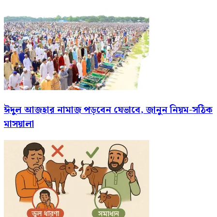
ঈদুল আজহার নামাজ পড়বেন যেভাবে, জানুন নিয়ম-সঠিক
মাসয়ালা