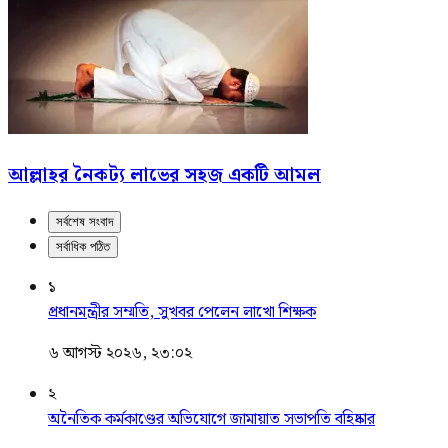
আল্লাহর নৈকট্য লাভের সহজ একটি আমল
সর্বশেষ সংবাদ
সর্বাধিক পঠিত
১
প্রধানমন্ত্রীর সম্মতি, সুখবর পেলেন লাখো শিক্ষক
৬ আগস্ট ২০২৬, ২৩:০২
২
অনৈতিক কর্মকাণ্ডের অভিযোগে জামায়াত সভাপতি বহিষ্কার