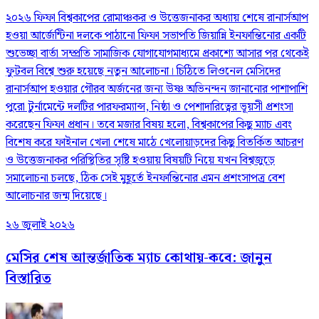
২০২৬ ফিফা বিশ্বকাপের রোমাঞ্চকর ও উত্তেজনাকর অধ্যায় শেষে রানার্সআপ
হওয়া আর্জেন্টিনা দলকে পাঠানো ফিফা সভাপতি জিয়ান্নি ইনফান্তিনোর একটি
শুভেচ্ছা বার্তা সম্প্রতি সামাজিক যোগাযোগমাধ্যমে প্রকাশ্যে আসার পর থেকেই
ফুটবল বিশ্বে শুরু হয়েছে নতুন আলোচনা। চিঠিতে লিওনেল মেসিদের
রানার্সআপ হওয়ার গৌরব অর্জনের জন্য উষ্ণ অভিনন্দন জানানোর পাশাপাশি
পুরো টুর্নামেন্টে দলটির পারফরম্যান্স, নিষ্ঠা ও পেশাদারিত্বের ভূয়সী প্রশংসা
করেছেন ফিফা প্রধান। তবে মজার বিষয় হলো, বিশ্বকাপের কিছু ম্যাচ এবং
বিশেষ করে ফাইনাল খেলা শেষে মাঠে খেলোয়াড়দের কিছু বিতর্কিত আচরণ
ও উত্তেজনাকর পরিস্থিতির সৃষ্টি হওয়ায় বিষয়টি নিয়ে যখন বিশ্বজুড়ে
সমালোচনা চলছে, ঠিক সেই মুহূর্তে ইনফান্তিনোর এমন প্রশংসাপত্র বেশ
আলোচনার জন্ম দিয়েছে।
২৬ জুলাই ২০২৬
মেসির শেষ আন্তর্জাতিক ম্যাচ কোথায়-কবে: জানুন
বিস্তারিত