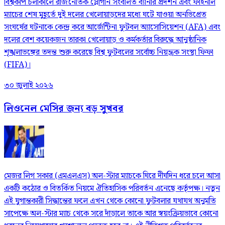
বিশ্বকাপ চলাকালে রাজনৈতিক স্লোগান সংবলিত ব্যানার প্রদর্শন এবং ফাইনাল
ম্যাচের শেষ মুহূর্তে দুই দলের খেলোয়াড়দের মধ্যে ঘটে যাওয়া অনভিপ্রেত
সংঘর্ষের ঘটনাকে কেন্দ্র করে আর্জেন্টিনা ফুটবল অ্যাসোসিয়েশন (AFA) এবং
দলের বেশ কয়েকজন তারকা খেলোয়াড় ও কর্মকর্তার বিরুদ্ধে আনুষ্ঠানিক
শৃঙ্খলাভঙ্গের তদন্ত শুরু করেছে বিশ্ব ফুটবলের সর্বোচ্চ নিয়ন্ত্রক সংস্থা ফিফা
(FIFA)।
৩০ জুলাই ২০২৬
লিওনেল মেসির জন্য বড় সুখবর
মেজর লিগ সকার (এমএলএস) অল-স্টার ম্যাচকে ঘিরে দীর্ঘদিন ধরে চলে আসা
একটি কঠোর ও বিতর্কিত নিয়মে ঐতিহাসিক পরিবর্তন এনেছে কর্তৃপক্ষ। নতুন
এই যুগান্তকারী সিদ্ধান্তের ফলে এখন থেকে কোনো ফুটবলার যথাযথ অনুমতি
সাপেক্ষে অল-স্টার ম্যাচ থেকে সরে দাঁড়ালে তাকে আর স্বয়ংক্রিয়ভাবে কোনো