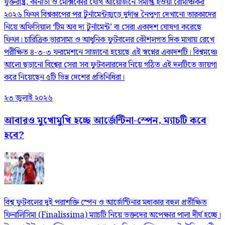
যুক্তরাষ্ট্র, কানাডা ও মেক্সিকোর যৌথ আয়োজনে সমাপ্ত হওয়া রোমাঞ্চকর
২০২৬ ফিফা বিশ্বকাপের পর টুর্নামেন্টজুড়ে দুর্দান্ত নৈপুণ্য দেখানো তারকাদের
নিয়ে অফিসিয়াল ‘টিম অব দ্য টুর্নামেন্ট’ বা সেরা একাদশ ঘোষণা করেছে
ফিফা। চারিত্রিক ভারসাম্য ও আধুনিক ফুটবলের কৌশলগত দিক মাথায় রেখে
পরীক্ষিত ৪-৩-৩ ফরমেশনে সাজানো হয়েছে এই স্বপ্নের একাদশটি। বিশ্বমঞ্চে
আলো ছড়ানো বিশ্বের সেরা সব ফুটবলারদের নিয়ে গঠিত এই দলটিতে জায়গা
করে নিয়েছেন ৫টি ভিন্ন দেশের প্রতিনিধিরা।
২৩ জুলাই ২০২৬
আবারও মুখোমুখি হচ্ছে আর্জেন্টিনা-স্পেন, ম্যাচটি কবে
হবে?
বিশ্ব ফুটবলের দুই পরাশক্তি স্পেন ও আর্জেন্টিনার মধ্যকার বহুল প্রতীক্ষিত
ফিনালিসিমা (Finalissima) ম্যাচটি নিয়ে ভক্তদের অপেক্ষার পালা দীর্ঘ হচ্ছে।