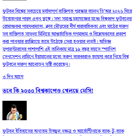
ফুটবল বিশ্বের সবচেয়ে মর্যাদাপূর্ণ ব্যক্তিগত পুরস্কার ব্যালন ডি’অর ২০২৬ ঘিরে
উত্তেজনার পারদ এখন তুঙ্গে। সদ্য সমাপ্ত মহাযজ্ঞের মঞ্চে বিশ্বকাপ ফুটবলের
রোমাঞ্চকর পারফরম্যান্স, ক্লাব মৌসুমের দীর্ঘ ধারাবাহিকতা এবং মাঠের দারুণ
সব ব্যক্তিগত সাফল্য মিলিয়ে আন্তর্জাতিক গণমাধ্যম ও বিশ্লেষকদের প্রকাশ
করা পাওয়ার র‍্যাঙ্কিংয়ে জমে উঠেছে সেরা হওয়ার লড়াই। অভিজ্ঞ
সুপারস্টারদের পাশাপাশি এই তালিকায় মাত্র ১৯ বছর বয়সে স্প্যানিশ
সেনসেশন লামিনে ইয়ামালের মতো তরুণ তারকারাও জায়গা করে নিয়ে বিশ্ব
ফুটবলে দারুণ আলোড়ন সৃষ্টি করেছেন।
৩ দিন আগে
তবে কি ২০৩০ বিশ্বকাপেও খেলছে মেসি!
ফুটবল ইতিহাসের অন্যতম উজ্জ্বল নক্ষত্র ও আর্জেন্টিনাকে ব্যাক-টু-ব্যাক