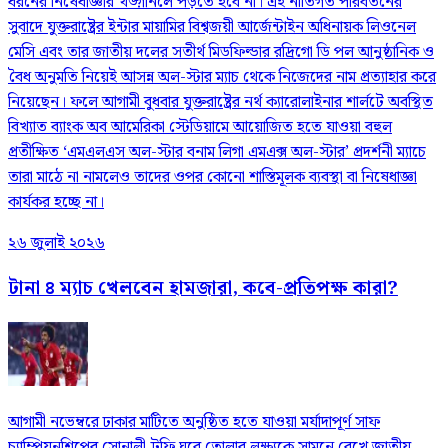
ধরনের নিষেধাজ্ঞার খড়্গানলে পড়তে হবে না। এই নীতিগত পরিবর্তনের
সুবাদে যুক্তরাষ্ট্রের ইন্টার মায়ামির বিশ্বজয়ী আর্জেন্টাইন অধিনায়ক লিওনেল
মেসি এবং তার জাতীয় দলের সতীর্থ মিডফিল্ডার রদ্রিগো ডি পল আনুষ্ঠানিক ও
বৈধ অনুমতি নিয়েই আসন্ন অল-স্টার ম্যাচ থেকে নিজেদের নাম প্রত্যাহার করে
নিয়েছেন। ফলে আগামী বুধবার যুক্তরাষ্ট্রের নর্থ ক্যারোলাইনার শার্লটে অবস্থিত
বিখ্যাত ব্যাংক অব আমেরিকা স্টেডিয়ামে আয়োজিত হতে যাওয়া বহুল
প্রতীক্ষিত ‘এমএলএস অল-স্টার বনাম লিগা এমএক্স অল-স্টার’ প্রদর্শনী ম্যাচে
তারা মাঠে না নামলেও তাদের ওপর কোনো শাস্তিমূলক ব্যবস্থা বা নিষেধাজ্ঞা
কার্যকর হচ্ছে না।
২৬ জুলাই ২০২৬
টানা ৪ ম্যাচ খেলবেন হামজারা, কবে-প্রতিপক্ষ কারা?
আগামী নভেম্বরে ঢাকার মাটিতে অনুষ্ঠিত হতে যাওয়া মর্যাদাপূর্ণ সাফ
চ্যাম্পিয়নশিপের সোনালী ট্রফি ঘরে তোলার লক্ষ্যকে সামনে রেখে জাতীয়