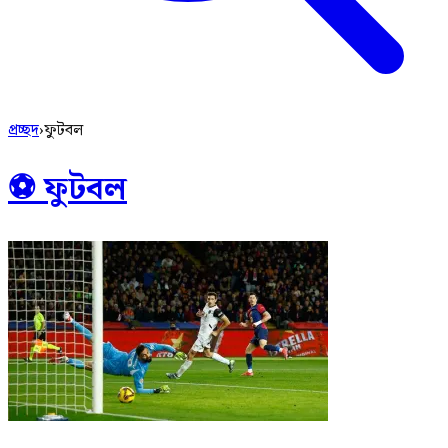
প্রচ্ছদ
›
ফুটবল
⚽ ফুটবল