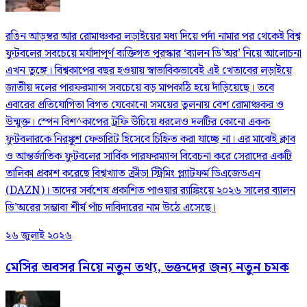
রঙিন আড়ম্বর আর রোমাঞ্চকর লড়াইয়ের মধ্য দিয়ে পর্দা নামার পর থেকেই বিশ্ব
ফুটবলের সবচেয়ে মর্যাদাপূর্ণ ব্যক্তিগত পুরস্কার ‘ব্যালন ডি’অর’ নিয়ে আলোচনা
এখন তুঙ্গে। বিশ্বকাপের বছর হওয়ায় স্বাভাবিকভাবেই এই খেতাবের লড়াইয়ে
জাতীয় দলের পারফরম্যান্স সবচেয়ে বড় মাপকাঠি হয়ে দাঁড়িয়েছে। তবে
এবারের প্রতিযোগিতা বিগত যেকোনো সময়ের তুলনায় বেশ রোমাঞ্চকর ও
উন্মুক্ত। স্পেন বিশ^কাপের ট্রফি উঁচিয়ে ধরলেও দলটির কোনো একক
ফুটবলারকে নিরঙ্কুশ ফেভারিট হিসেবে চিহ্নিত করা যাচ্ছে না। এর মাঝেই ক্লাব
ও আন্তর্জাতিক ফুটবলের সার্বিক পারফরম্যান্স বিবেচনা করে সেরাদের একটি
তালিকা প্রকাশ করেছে বিশ্বখ্যাত ক্রীড়া স্ট্রিমিং প্ল্যাটফর্ম ডিএজেডএন
(DAZN)। তাদের সর্বশেষ প্রকাশিত পাওয়ার র‍্যাঙ্কিংয়ে ২০২৬ সালের ব্যালন
ডি’অরের সম্ভাব্য শীর্ষ পাঁচ দাবিদারের নাম উঠে এসেছে।
২৬ জুলাই ২০২৬
মেসির অবসর নিয়ে নতুন তথ্য, ভক্তদের জন্য নতুন চমক