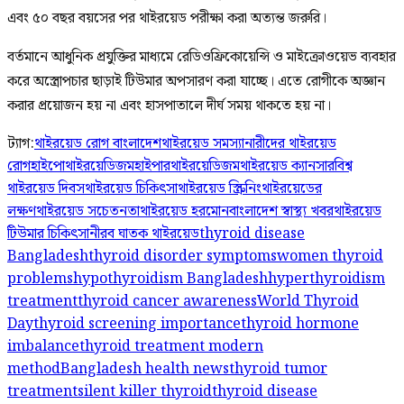
এবং ৫০ বছর বয়সের পর থাইরয়েড পরীক্ষা করা অত্যন্ত জরুরি।
বর্তমানে আধুনিক প্রযুক্তির মাধ্যমে রেডিওফ্রিকোয়েন্সি ও মাইক্রোওয়েভ ব্যবহার
করে অস্ত্রোপচার ছাড়াই টিউমার অপসারণ করা যাচ্ছে। এতে রোগীকে অজ্ঞান
করার প্রয়োজন হয় না এবং হাসপাতালে দীর্ঘ সময় থাকতে হয় না।
ট্যাগ:
থাইরয়েড রোগ বাংলাদেশ
থাইরয়েড সমস্যা
নারীদের থাইরয়েড
রোগ
হাইপোথাইরয়েডিজম
হাইপারথাইরয়েডিজম
থাইরয়েড ক্যানসার
বিশ্ব
থাইরয়েড দিবস
থাইরয়েড চিকিৎসা
থাইরয়েড স্ক্রিনিং
থাইরয়েডের
লক্ষণ
থাইরয়েড সচেতনতা
থাইরয়েড হরমোন
বাংলাদেশ স্বাস্থ্য খবর
থাইরয়েড
টিউমার চিকিৎসা
নীরব ঘাতক থাইরয়েড
thyroid disease
Bangladesh
thyroid disorder symptoms
women thyroid
problems
hypothyroidism Bangladesh
hyperthyroidism
treatment
thyroid cancer awareness
World Thyroid
Day
thyroid screening importance
thyroid hormone
imbalance
thyroid treatment modern
method
Bangladesh health news
thyroid tumor
treatment
silent killer thyroid
thyroid disease