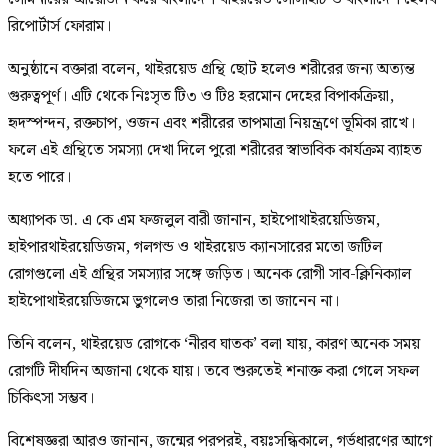
রিপোর্টার্স ফোরাম।
অনুষ্ঠানে বক্তারা বলেন, থাইরয়েড গ্রন্থি ছোট হলেও শরীরের জন্য অত্যন্ত
গুরুত্বপূর্ণ। এটি থেকে নিঃসৃত টি৩ ও টি৪ হরমোন দেহের বিপাকক্রিয়া,
হৃদস্পন্দন, রক্তচাপ, ওজন এবং শরীরের তাপমাত্রা নিয়ন্ত্রণে ভূমিকা রাখে।
ফলে এই গ্রন্থিতে সমস্যা দেখা দিলে পুরো শরীরের স্বাভাবিক কার্যক্রম ব্যাহত
হতে পারে।
অধ্যাপক ডা. এ কে এম ফজলুল বারী জানান, হাইপোথাইরয়েডিজম,
হাইপারথাইরয়েডিজম, গলগন্ড ও থাইরয়েড ক্যানসারের মতো জটিল
রোগগুলো এই গ্রন্থির সমস্যার সঙ্গে জড়িত। অনেক রোগী সাব-ক্লিনিক্যাল
হাইপোথাইরয়েডিজমে ভুগলেও তারা নিজেরা তা জানেন না।
তিনি বলেন, থাইরয়েড রোগকে ‘নীরব ঘাতক’ বলা যায়, কারণ অনেক সময়
রোগটি দীর্ঘদিন অজানা থেকে যায়। তবে শুরুতেই শনাক্ত করা গেলে সফল
চিকিৎসা সম্ভব।
বিশেষজ্ঞরা আরও জানান, জন্মের পরপরই, বয়ঃসন্ধিকালে, গর্ভধারণের আগে