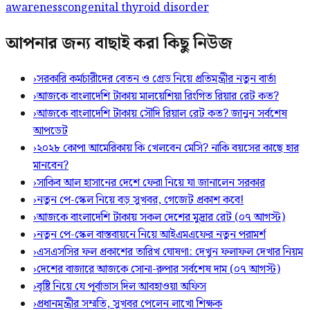
awareness
congenital thyroid disorder
আপনার জন্য বাছাই করা কিছু নিউজ
›
সরকারি কর্মচারীদের বেতন ও গ্রেড নিয়ে প্রতিমন্ত্রীর নতুন বার্তা
›
আজকে বাংলাদেশি টাকায় মালয়েশিয়া রিংগিত রিয়ার রেট কত?
›
আজকে বাংলাদেশি টাকায় সৌদি রিয়াল রেট কত? জানুন সর্বশেষ
আপডেট
›
২০২৮ কোপা আমেরিকায় কি খেলবেন মেসি? নাকি বয়সের কাছে হার
মানবেন?
›
সাকিব আল হাসানের দেশে ফেরা নিয়ে যা জানালেন সরকার
›
নতুন পে-স্কেল নিয়ে বড় সুখবর, গেজেট প্রকাশ কবে!
›
আজকে বাংলাদেশি টাকায় সকল দেশের মুদ্রার রেট (০৭ আগস্ট)
›
নতুন পে-স্কেল বাস্তবায়নে নিয়ে আইএমএফের নতুন পরামর্শ
›
এসএসসির ফল প্রকাশের তারিখ ঘোষণা: দেখুন ফলাফল দেখার নিয়ম
›
দেশের বাজারে আজকে সোনা-রুপার সর্বশেষ দাম (০৭ আগস্ট)
›
বৃষ্টি নিয়ে যে পূর্বাভাস দিল আবহাওয়া অফিস
›
প্রধানমন্ত্রীর সম্মতি, সুখবর পেলেন লাখো শিক্ষক