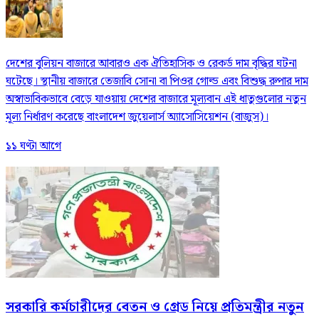
দেশের বুলিয়ন বাজারে আবারও এক ঐতিহাসিক ও রেকর্ড দাম বৃদ্ধির ঘটনা
ঘটেছে। স্থানীয় বাজারে তেজাবি সোনা বা পিওর গোল্ড এবং বিশুদ্ধ রুপার দাম
অস্বাভাবিকভাবে বেড়ে যাওয়ায় দেশের বাজারে মূল্যবান এই ধাতুগুলোর নতুন
মূল্য নির্ধারণ করেছে বাংলাদেশ জুয়েলার্স অ্যাসোসিয়েশন (বাজুস)।
১১ ঘণ্টা আগে
সরকারি কর্মচারীদের বেতন ও গ্রেড নিয়ে প্রতিমন্ত্রীর নতুন