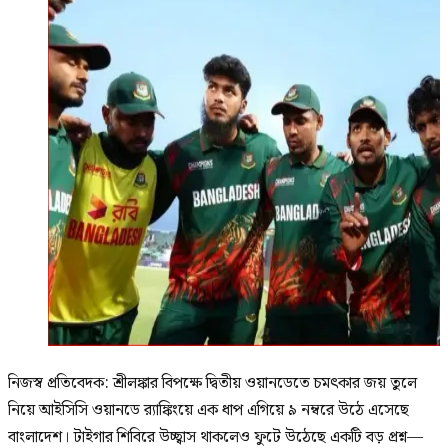
নিজস্ব প্রতিবেদক: শ্রীলঙ্কার বিপক্ষে দ্বিতীয় ওয়ানডেতে চমৎকার জয় তুলে
নিয়ে আইসিসি ওয়ানডে র‍্যাঙ্কিংয়ে এক ধাপ এগিয়ে ৯ নম্বরে উঠে এসেছে
বাংলাদেশ। টাইগার শিবিরে উচ্ছ্বাস থাকলেও ফুটে উঠেছে একটি বড় প্রশ্ন—