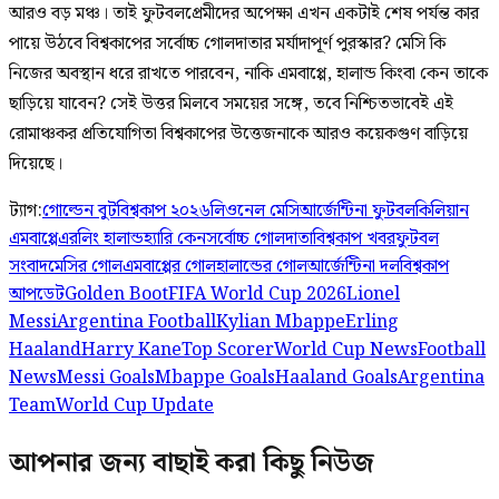
আরও বড় মঞ্চ। তাই ফুটবলপ্রেমীদের অপেক্ষা এখন একটাই শেষ পর্যন্ত কার
পায়ে উঠবে বিশ্বকাপের সর্বোচ্চ গোলদাতার মর্যাদাপূর্ণ পুরস্কার? মেসি কি
নিজের অবস্থান ধরে রাখতে পারবেন, নাকি এমবাপ্পে, হালান্ড কিংবা কেন তাকে
ছাড়িয়ে যাবেন? সেই উত্তর মিলবে সময়ের সঙ্গে, তবে নিশ্চিতভাবেই এই
রোমাঞ্চকর প্রতিযোগিতা বিশ্বকাপের উত্তেজনাকে আরও কয়েকগুণ বাড়িয়ে
দিয়েছে।
ট্যাগ:
গোল্ডেন বুট
বিশ্বকাপ ২০২৬
লিওনেল মেসি
আর্জেন্টিনা ফুটবল
কিলিয়ান
এমবাপ্পে
এরলিং হালান্ড
হ্যারি কেন
সর্বোচ্চ গোলদাতা
বিশ্বকাপ খবর
ফুটবল
সংবাদ
মেসির গোল
এমবাপ্পের গোল
হালান্ডের গোল
আর্জেন্টিনা দল
বিশ্বকাপ
আপডেট
Golden Boot
FIFA World Cup 2026
Lionel
Messi
Argentina Football
Kylian Mbappe
Erling
Haaland
Harry Kane
Top Scorer
World Cup News
Football
News
Messi Goals
Mbappe Goals
Haaland Goals
Argentina
Team
World Cup Update
আপনার জন্য বাছাই করা কিছু নিউজ