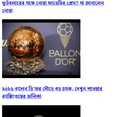
ফুটবলারের সঙ্গে নোরা ফাতেহির প্রেম? যা জানালেন
নোরা
২০২৬ ব্যালন ডি’অর দৌড়ে বড় চমক, দেখুন পাওয়ার
র‍্যাঙ্কিংওয়ের তালিকা