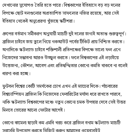
দেখানোর সুযোগও তৈরি হতে পারে। বিশ্বকাপের ইতিহাসে বড় বড় দলের
বিপক্ষে ছোট দলগুলোর অপ্রত্যাশিত সাফল্যের নজির রয়েছে, আর সেই
ইতিহাস থেকেই অনুপ্রেরণা খুঁজছে স্কটিশরা।
গ্রুপের বর্তমান সমীকরণ অনুযায়ী ম্যাচটি দুই দলের জন্যই অত্যন্ত গুরুত্বপূর্ণ।
ব্রাজিল চাইবে জয় তুলে নিয়ে নকআউট পর্বের টিকিট প্রায় নিশ্চিত করতে।
অন্যদিকে স্কটল্যান্ড চাইবে শক্তিশালী প্রতিপক্ষের বিপক্ষে ভালো ফল এনে
নিজেদের সম্ভাবনা আরও উজ্জ্বল করতে। ফলে বিশ্বকাপের এই লড়াইয়ে
উত্তেজনা, কৌশল, আবেগ এবং প্রতিদ্বন্দ্বিতার কোনো কমতি থাকবে না বলেই
ধারণা করা হচ্ছে।
ফুটবল বিশ্বের কোটি সমর্থকের চোখ এখন এই ম্যাচের দিকে। পাঁচবারের
বিশ্বচ্যাম্পিয়ন ব্রাজিল কি নিজেদের ফেবারিটের মর্যাদা ধরে রাখতে পারবে,
নাকি স্কটল্যান্ড বিশ্বকাপের মঞ্চে নতুন কোনো চমক উপহার দেবে সেই উত্তর
মিলবে ভোরের আলো ফোটার আগেই।
কোনো ঝামেলা ছাড়াই কম এমবি খরচ করে ব্রাজিল বনাম স্কটল্যান্ড ম্যাচটি
সরাসরি উপভোগ করতে ভিজিট করুন আমাদের ওয়েবসাইট