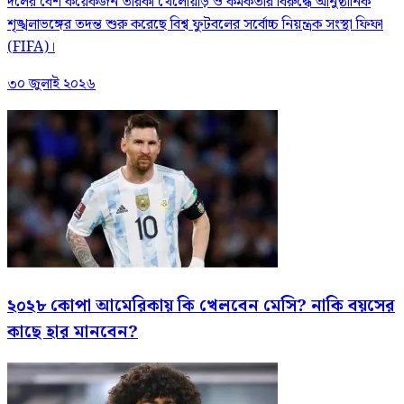
দলের বেশ কয়েকজন তারকা খেলোয়াড় ও কর্মকর্তার বিরুদ্ধে আনুষ্ঠানিক
শৃঙ্খলাভঙ্গের তদন্ত শুরু করেছে বিশ্ব ফুটবলের সর্বোচ্চ নিয়ন্ত্রক সংস্থা ফিফা
(FIFA)।
৩০ জুলাই ২০২৬
২০২৮ কোপা আমেরিকায় কি খেলবেন মেসি? নাকি বয়সের
কাছে হার মানবেন?