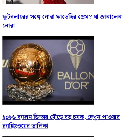
ফুটবলারের সঙ্গে নোরা ফাতেহির প্রেম? যা জানালেন
নোরা
২০২৬ ব্যালন ডি’অর দৌড়ে বড় চমক, দেখুন পাওয়ার
র‍্যাঙ্কিংওয়ের তালিকা