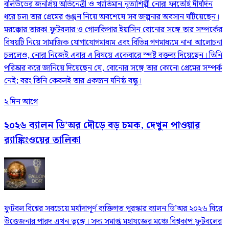
বলিউডের জনপ্রিয় অভিনেত্রী ও খ্যাতিমান নৃত্যশিল্পী নোরা ফাতেহি দীর্ঘদিন
ধরে চলা তার প্রেমের গুঞ্জন নিয়ে অবশেষে সব জল্পনার অবসান ঘটিয়েছেন।
মরক্কোর তারকা ফুটবলার ও গোলকিপার ইয়াসিন বোনোর সঙ্গে তার সম্পর্কের
বিষয়টি নিয়ে সামাজিক যোগাযোগমাধ্যম এবং বিভিন্ন গণমাধ্যমে নানা আলোচনা
চললেও, নোরা নিজেই এবার এ বিষয়ে একেবারে স্পষ্ট বক্তব্য দিয়েছেন। তিনি
পরিষ্কার করে জানিয়ে দিয়েছেন যে, বোনোর সঙ্গে তার কোনো প্রেমের সম্পর্ক
নেই; বরং তিনি কেবলই তার একজন ঘনিষ্ঠ বন্ধু।
২ দিন আগে
২০২৬ ব্যালন ডি’অর দৌড়ে বড় চমক, দেখুন পাওয়ার
র‍্যাঙ্কিংওয়ের তালিকা
ফুটবল বিশ্বের সবচেয়ে মর্যাদাপূর্ণ ব্যক্তিগত পুরস্কার ব্যালন ডি’অর ২০২৬ ঘিরে
উত্তেজনার পারদ এখন তুঙ্গে। সদ্য সমাপ্ত মহাযজ্ঞের মঞ্চে বিশ্বকাপ ফুটবলের