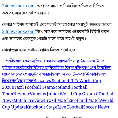
24newsbox.com
। আপনার সহজ ও নিরবচ্ছিন্ন অভিজ্ঞতা নিশ্চিত
করতেই আমাদের এই আয়োজন।
খেলার সর্বশেষ আপডেট এবং পরবর্তী ম্যাচগুলোর সময়সূচী জানতে গুগলে
24newsbox.com
লিখে সার্চ করে আমাদের ওয়েবসাইট ভিজিট করুন
এবং আমাদের ফেসবুক পেজটি ফলো করে সাথেই থাকুন।
খেলাশুরু হলে এখানে লাইভ লিংক দেয়া হবে।
ট্যাগ:
বিশ্বকাপ ২০২৬
ব্রাজিল বনাম স্কটল্যান্ড
ব্রাজিল ফুটবল দল
স্কটল্যান্ড
ফুটবল দল
নেইমার
ভিনিসিয়ুস জুনিয়র
ফিফা বিশ্বকাপ
বিশ্বকাপ গ্রুপ সি
ব্রাজিল
ম্যাচ
আজকের খেলা
ফুটবল খবর
বিশ্বকাপ আপডেট
নকআউট পর্ব
বিশ্বকাপ
বিশ্লেষণ
লাইভ ফুটবল
Brazil vs Scotland
FIFA World Cup
2026
Brazil Football Team
Scotland Football
Team
Neymar
Vinicius Junior
World Cup Group C
Football
News
Match Preview
Brazil Match
Scotland Match
World
Cup Update
Knockout Stage
Live Football
Soccer News