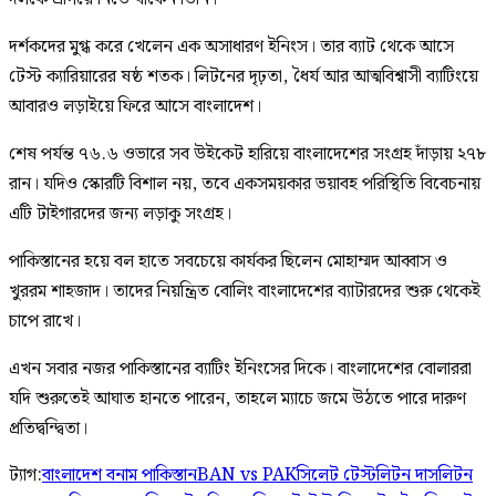
দর্শকদের মুগ্ধ করে খেলেন এক অসাধারণ ইনিংস। তার ব্যাট থেকে আসে
টেস্ট ক্যারিয়ারের ষষ্ঠ শতক। লিটনের দৃঢ়তা, ধৈর্য আর আত্মবিশ্বাসী ব্যাটিংয়ে
আবারও লড়াইয়ে ফিরে আসে বাংলাদেশ।
শেষ পর্যন্ত ৭৬.৬ ওভারে সব উইকেট হারিয়ে বাংলাদেশের সংগ্রহ দাঁড়ায় ২৭৮
রান। যদিও স্কোরটি বিশাল নয়, তবে একসময়কার ভয়াবহ পরিস্থিতি বিবেচনায়
এটি টাইগারদের জন্য লড়াকু সংগ্রহ।
পাকিস্তানের হয়ে বল হাতে সবচেয়ে কার্যকর ছিলেন মোহাম্মদ আব্বাস ও
খুররম শাহজাদ। তাদের নিয়ন্ত্রিত বোলিং বাংলাদেশের ব্যাটারদের শুরু থেকেই
চাপে রাখে।
এখন সবার নজর পাকিস্তানের ব্যাটিং ইনিংসের দিকে। বাংলাদেশের বোলাররা
যদি শুরুতেই আঘাত হানতে পারেন, তাহলে ম্যাচে জমে উঠতে পারে দারুণ
প্রতিদ্বন্দ্বিতা।
ট্যাগ:
বাংলাদেশ বনাম পাকিস্তান
BAN vs PAK
সিলেট টেস্ট
লিটন দাস
লিটন