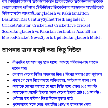
দাস সেঞ্চুরি
বাংলাদেশ ক্রিকেট
পাকিস্তান ক্রিকেট
টেস্ট ক্রিকেট
লাইভ ক্রিকেট
স্কোর
বাংলাদেশ পাকিস্তান টেস্ট
টাইগার ক্রিকেট
বাবর আজম
শান মাসুদ
ক্রিকেট
নিউজ
স্পোর্টস আপডেট
Bangladesh vs Pakistan
Litton
Das
Litton Das Century
Sylhet Test
Bangladesh
Cricket
Pakistan Cricket
Test Cricket
Live Cricket
Score
Bangladesh vs Pakistan Test
Babar Azam
Shan
Masood
Cricket News
Sports Update
Bangladesh Match
আপনার জন্য বাছাই করা কিছু নিউজ
›
বিএনপির ছয় মাস পূর্ণ হতে যাচ্ছে: আসছে পরিবর্তন-বাদ পড়তে
পারেন যারা
›
ঢাকাসহ দেশের বিভিন্ন অঞ্চলের টানা ৪ দিনের আবহাওয়ার পূর্বাভাস
›
নতুন পে স্কেল নিয়ে বাড়ছে অনিশ্চয়তা, সর্বশেষ যা জানা গেল
›
আজকে দেশের বাজারে যে দামে বিক্রি হচ্ছে সোনা (০৫ আগস্ট)
›
আজকে বাংলাদেশি টাকায় সকল দেশের টাকার রেট (০৫ আগস্ট)
›
নেইমার তার ভবিষ্যৎ নিয়ে দিলেন চূড়ান্ত বার্তা
›
ফুটবলারের সঙ্গে নোরা ফাতেহির প্রেম? যা জানালেন নোরা