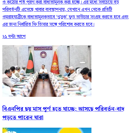
ও কঠোর শর্ত পূরণ করা বাধ্যতামূলক করা হচ্ছে। এর মধ্যে সবচেয়ে বড়
পরিবর্তনটি এসেছে খাবার ব্যবস্থাপনায়, যেখানে এখন থেকে প্রতিটি
ওমরাহযাত্রীকে বাধ্যতামূলকভাবে ‘নুসুক’ ফুড ভাউচার সংগ্রহ করতে হবে এবং
এর জন্য নির্ধারিত ফি ভিসার সঙ্গে পরিশোধ করতে হবে।
২১ ঘণ্টা আগে
বিএনপির ছয় মাস পূর্ণ হতে যাচ্ছে: আসছে পরিবর্তন-বাদ
পড়তে পারেন যারা