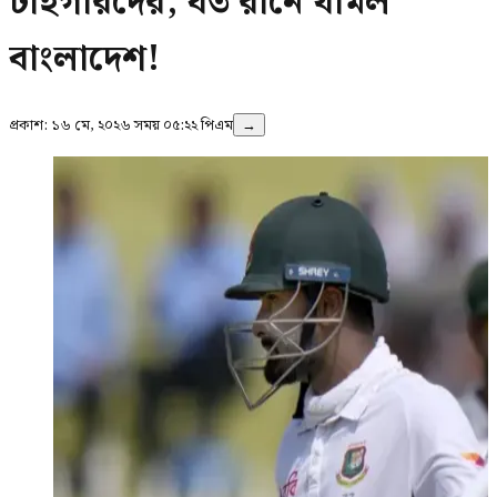
টাইগারদের, যত রানে থামল
বাংলাদেশ!
প্রকাশ:
১৬ মে, ২০২৬ সময় ০৫:২২ পিএম
→