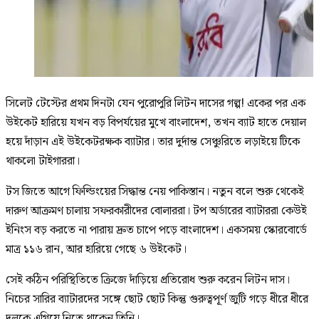
সিলেট টেস্টের প্রথম দিনটা যেন পুরোপুরি লিটন দাসের গল্প! একের পর এক
উইকেট হারিয়ে যখন বড় বিপর্যয়ের মুখে বাংলাদেশ, তখন ব্যাট হাতে দেয়াল
হয়ে দাঁড়ান এই উইকেটরক্ষক ব্যাটার। তার দুর্দান্ত সেঞ্চুরিতে লড়াইয়ে টিকে
থাকলো টাইগাররা।
টস জিতে আগে ফিল্ডিংয়ের সিদ্ধান্ত নেয় পাকিস্তান। নতুন বলে শুরু থেকেই
দারুণ আক্রমণ চালায় সফরকারীদের বোলাররা। টপ অর্ডারের ব্যাটাররা কেউই
ইনিংস বড় করতে না পারায় দ্রুত চাপে পড়ে বাংলাদেশ। একসময় স্কোরবোর্ডে
মাত্র ১১৬ রান, আর হারিয়ে গেছে ৬ উইকেট।
সেই কঠিন পরিস্থিতিতে ক্রিজে দাঁড়িয়ে প্রতিরোধ শুরু করেন লিটন দাস।
নিচের সারির ব্যাটারদের সঙ্গে ছোট ছোট কিন্তু গুরুত্বপূর্ণ জুটি গড়ে ধীরে ধীরে
দলকে এগিয়ে নিতে থাকেন তিনি।