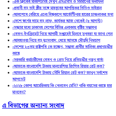
›
এক ক্লিকেই মার্কশিটসহ দেখুন এসএসসি ও সমমানের ফলাফল
›
প্রবাসী বড় ভাই স্ত্রীর সঙ্গে মাহবুবের আপত্তিকর ভিডিও ভাইরাল ​
›
আবশেষে বেরিয়ে এলো বিশ্বকাপে আর্জেন্টিনার হারের চাঞ্চল্যকর তথ্য
›
দেশে স্বর্ণের দামে বড় লাফ, কার্যকর আজ থেকেই (৮ আগস্ট)
›
সন্ধ্যার মধ্যে ঢাকাসহ দেশের বিভিন্ন এলাকায় বৃষ্টির সম্ভাবনা
›
বেতন-ইনক্রিমেট নিয়ে আগামী সপ্তাহেই মিলবে সুখবর! যা জানা গেল
›
আবহাওয়া নিয়ে বড় দুঃসংবাদ: ধেয়ে আসছে মৌসুমি নিম্নচাপ
›
দেশের ২৩তম রাষ্ট্রপতি কে হচ্ছেন, সম্ভাব্য প্রার্থীর তালিকা প্রধানমন্ত্রীর
কাছে
›
সরকারি কর্মচারীদের বেতন ও গ্রেড নিয়ে প্রতিমন্ত্রীর নতুন বার্তা
›
আজকে বাংলাদেশি টাকায় মালয়েশিয়া রিংগিত রিয়ার রেট কত?
›
আজকে বাংলাদেশি টাকায় সৌদি রিয়াল রেট কত? জানুন সর্বশেষ
আপডেট
›
২০২৮ কোপা আমেরিকায় কি খেলবেন মেসি? নাকি বয়সের কাছে হার
মানবেন?
এ বিভাগের অন্যান্য সংবাদ