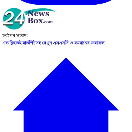
সর্বশেষ সংবাদ:
এক ক্লিকেই মার্কশিটসহ দেখুন এসএসসি ও সমমানের ফলাফল