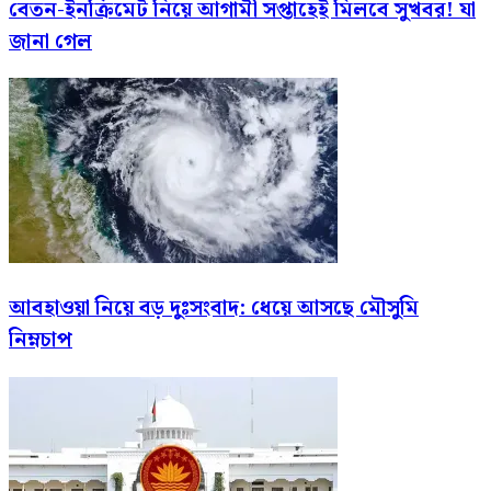
বেতন-ইনক্রিমেট নিয়ে আগামী সপ্তাহেই মিলবে সুখবর! যা
জানা গেল
আবহাওয়া নিয়ে বড় দুঃসংবাদ: ধেয়ে আসছে মৌসুমি
নিম্নচাপ