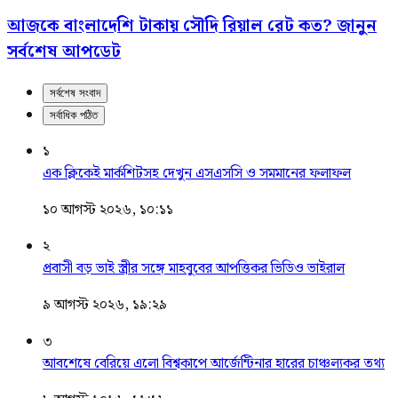
আজকে বাংলাদেশি টাকায় সৌদি রিয়াল রেট কত? জানুন
সর্বশেষ আপডেট
সর্বশেষ সংবাদ
সর্বাধিক পঠিত
১
এক ক্লিকেই মার্কশিটসহ দেখুন এসএসসি ও সমমানের ফলাফল
১০ আগস্ট ২০২৬, ১০:১১
২
প্রবাসী বড় ভাই স্ত্রীর সঙ্গে মাহবুবের আপত্তিকর ভিডিও ভাইরাল ​
৯ আগস্ট ২০২৬, ১৯:২৯
৩
আবশেষে বেরিয়ে এলো বিশ্বকাপে আর্জেন্টিনার হারের চাঞ্চল্যকর তথ্য