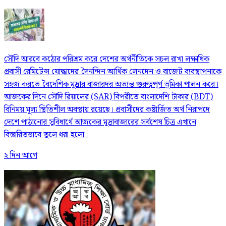
সৌদি আরবে কঠোর পরিশ্রম করে দেশের অর্থনীতিকে সচল রাখা লক্ষাধিক
প্রবাসী রেমিটেন্স যোদ্ধাদের দৈনন্দিন আর্থিক লেনদেন ও বাজেট ব্যবস্থাপনাকে
সহজ করতে বৈদেশিক মুদ্রার বাজারদর অত্যন্ত গুরুত্বপূর্ণ ভূমিকা পালন করে।
আজকের দিনে সৌদি রিয়ালের (SAR) বিপরীতে বাংলাদেশি টাকার (BDT)
বিনিময় মূল্য স্থিতিশীল অবস্থায় রয়েছে। প্রবাসীদের কষ্টার্জিত অর্থ নিরাপদে
দেশে পাঠানোর সুবিধার্থে আজকের মুদ্রাবাজারের সর্বশেষ চিত্র এখানে
বিস্তারিতভাবে তুলে ধরা হলো।
২ দিন আগে