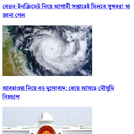
বেতন-ইনক্রিমেট নিয়ে আগামী সপ্তাহেই মিলবে সুখবর! যা
জানা গেল
আবহাওয়া নিয়ে বড় দুঃসংবাদ: ধেয়ে আসছে মৌসুমি
নিম্নচাপ