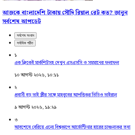
আজকে বাংলাদেশি টাকায় সৌদি রিয়াল রেট কত? জানুন
সর্বশেষ আপডেট
সর্বশেষ সংবাদ
সর্বাধিক পঠিত
১
এক ক্লিকেই মার্কশিটসহ দেখুন এসএসসি ও সমমানের ফলাফল
১০ আগস্ট ২০২৬, ১০:১১
২
প্রবাসী বড় ভাই স্ত্রীর সঙ্গে মাহবুবের আপত্তিকর ভিডিও ভাইরাল ​
৯ আগস্ট ২০২৬, ১৯:২৯
৩
আবশেষে বেরিয়ে এলো বিশ্বকাপে আর্জেন্টিনার হারের চাঞ্চল্যকর তথ্য