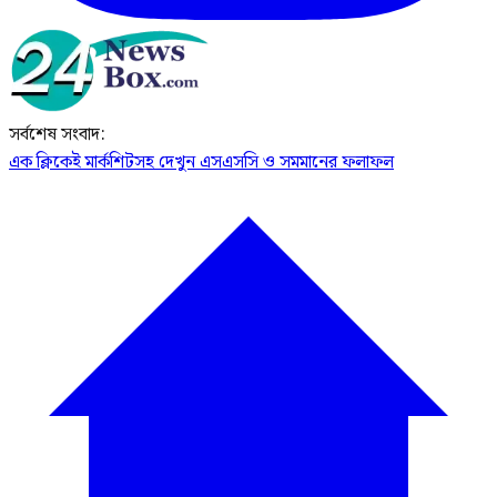
সর্বশেষ সংবাদ:
এক ক্লিকেই মার্কশিটসহ দেখুন এসএসসি ও সমমানের ফলাফল