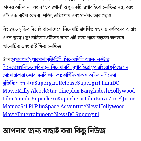
তাদের অভিযান। ফলে ‘সুপারগার্ল’ শুধু একটি সুপারহিরো চলচ্চিত্র নয়, বরং
এটি এক নারীর বেদনা, শক্তি, প্রতিশোধ এবং মানবিকতার গল্পও।
বিশ্বজুড়ে মুক্তির দিনেই বাংলাদেশে সিনেমাটি প্রদর্শিত হওয়ায় দর্শকদের আগ্রহ
এখন তুঙ্গে। সুপারহিরোপ্রেমীদের জন্য এটি হতে পারে বছরের অন্যতম
আলোচিত এবং প্রতীক্ষিত চলচ্চিত্র।
ট্যাগ:
সুপারগার্ল
সুপারগার্ল মুক্তি
ডিসি সিনেমা
মিলি অ্যালকক
স্টার
সিনেপ্লেক্স
হলিউড ছবি
নতুন সিনেমা
নারী সুপারহিরো
সুপারহিরো ছবি
জেসন
মোমোয়া
কারা জোর এল
বিজ্ঞান কল্পকাহিনি
মহাকাশ অভিযান
সিনেমা
মুক্তি
বিনোদন খবর
Supergirl Release
Supergirl Film
DC
Movie
Milly Alcock
Star Cineplex Bangladesh
Hollywood
Film
Female Superhero
Superhero Film
Kara Zor El
Jason
Momoa
Sci Fi Film
Space Adventure
New Hollywood
Movie
Entertainment News
DC Supergirl
আপনার জন্য বাছাই করা কিছু নিউজ