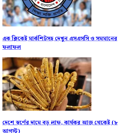
এক ক্লিকেই মার্কশিটসহ দেখুন এসএসসি ও সমমানের
ফলাফল
দেশে স্বর্ণের দামে বড় লাফ, কার্যকর আজ থেকেই (৮
আগস্ট)