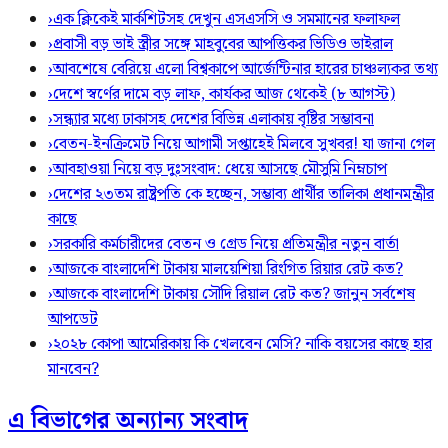
›
এক ক্লিকেই মার্কশিটসহ দেখুন এসএসসি ও সমমানের ফলাফল
›
প্রবাসী বড় ভাই স্ত্রীর সঙ্গে মাহবুবের আপত্তিকর ভিডিও ভাইরাল ​
›
আবশেষে বেরিয়ে এলো বিশ্বকাপে আর্জেন্টিনার হারের চাঞ্চল্যকর তথ্য
›
দেশে স্বর্ণের দামে বড় লাফ, কার্যকর আজ থেকেই (৮ আগস্ট)
›
সন্ধ্যার মধ্যে ঢাকাসহ দেশের বিভিন্ন এলাকায় বৃষ্টির সম্ভাবনা
›
বেতন-ইনক্রিমেট নিয়ে আগামী সপ্তাহেই মিলবে সুখবর! যা জানা গেল
›
আবহাওয়া নিয়ে বড় দুঃসংবাদ: ধেয়ে আসছে মৌসুমি নিম্নচাপ
›
দেশের ২৩তম রাষ্ট্রপতি কে হচ্ছেন, সম্ভাব্য প্রার্থীর তালিকা প্রধানমন্ত্রীর
কাছে
›
সরকারি কর্মচারীদের বেতন ও গ্রেড নিয়ে প্রতিমন্ত্রীর নতুন বার্তা
›
আজকে বাংলাদেশি টাকায় মালয়েশিয়া রিংগিত রিয়ার রেট কত?
›
আজকে বাংলাদেশি টাকায় সৌদি রিয়াল রেট কত? জানুন সর্বশেষ
আপডেট
›
২০২৮ কোপা আমেরিকায় কি খেলবেন মেসি? নাকি বয়সের কাছে হার
মানবেন?
এ বিভাগের অন্যান্য সংবাদ