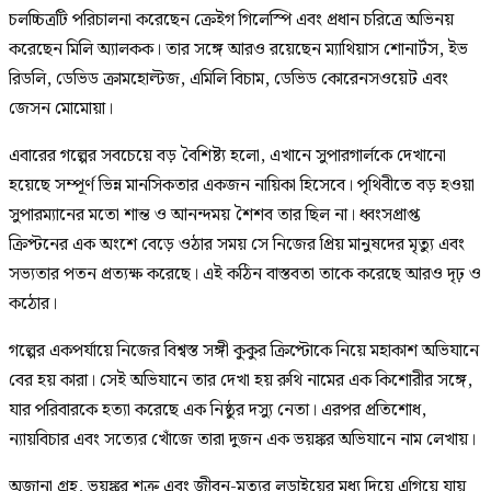
চলচ্চিত্রটি পরিচালনা করেছেন ক্রেইগ গিলেস্পি এবং প্রধান চরিত্রে অভিনয়
করেছেন মিলি অ্যালকক। তার সঙ্গে আরও রয়েছেন ম্যাথিয়াস শোনার্টস, ইভ
রিডলি, ডেভিড ক্রামহোল্টজ, এমিলি বিচাম, ডেভিড কোরেনসওয়েট এবং
জেসন মোমোয়া।
এবারের গল্পের সবচেয়ে বড় বৈশিষ্ট্য হলো, এখানে সুপারগার্লকে দেখানো
হয়েছে সম্পূর্ণ ভিন্ন মানসিকতার একজন নায়িকা হিসেবে। পৃথিবীতে বড় হওয়া
সুপারম্যানের মতো শান্ত ও আনন্দময় শৈশব তার ছিল না। ধ্বংসপ্রাপ্ত
ক্রিপ্টনের এক অংশে বেড়ে ওঠার সময় সে নিজের প্রিয় মানুষদের মৃত্যু এবং
সভ্যতার পতন প্রত্যক্ষ করেছে। এই কঠিন বাস্তবতা তাকে করেছে আরও দৃঢ় ও
কঠোর।
গল্পের একপর্যায়ে নিজের বিশ্বস্ত সঙ্গী কুকুর ক্রিপ্টোকে নিয়ে মহাকাশ অভিযানে
বের হয় কারা। সেই অভিযানে তার দেখা হয় রুথি নামের এক কিশোরীর সঙ্গে,
যার পরিবারকে হত্যা করেছে এক নিষ্ঠুর দস্যু নেতা। এরপর প্রতিশোধ,
ন্যায়বিচার এবং সত্যের খোঁজে তারা দুজন এক ভয়ঙ্কর অভিযানে নাম লেখায়।
অজানা গ্রহ, ভয়ঙ্কর শত্রু এবং জীবন-মৃত্যুর লড়াইয়ের মধ্য দিয়ে এগিয়ে যায়