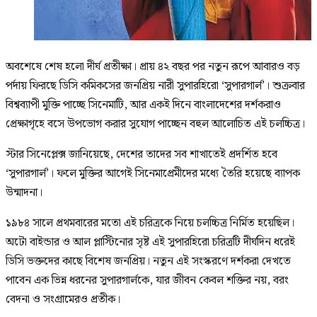
অবশেষে শেষ হলো দীর্ঘ প্রতীক্ষা। প্রায় ৪২ বছর পর নতুন রূপে আবারও বড়
পর্দায় ফিরছে ডিসি কমিকসের জনপ্রিয় নারী সুপারহিরো ‘সুপারগার্ল’। শুক্রবার
বিশ্বব্যাপী মুক্তি পাচ্ছে সিনেমাটি, আর একই দিনে বাংলাদেশের দর্শকরাও
প্রেক্ষাগৃহে বসে উপভোগ করার সুযোগ পাচ্ছেন বহুল আলোচিত এই চলচ্চিত্র।
স্টার সিনেপ্লেক্স জানিয়েছে, দেশের তাদের সব শাখাতেই প্রদর্শিত হবে
‘সুপারগার্ল’। ফলে মুক্তির আগেই সিনেমাপ্রেমীদের মধ্যে তৈরি হয়েছে ব্যাপক
উন্মাদনা।
১৯৮৪ সালে প্রথমবারের মতো এই চরিত্রকে নিয়ে চলচ্চিত্র নির্মিত হয়েছিল।
অটো বাইন্ডার ও আল প্লাস্টিনোর সৃষ্ট এই সুপারহিরো চরিত্রটি দীর্ঘদিন ধরেই
ডিসি ভক্তদের কাছে বিশেষ জনপ্রিয়। নতুন এই সংস্করণে দর্শকরা দেখতে
পাবেন এক ভিন্ন ধরনের সুপারগার্লকে, যার জীবন কেবল শক্তির নয়, বরং
বেদনা ও সংগ্রামেরও প্রতীক।