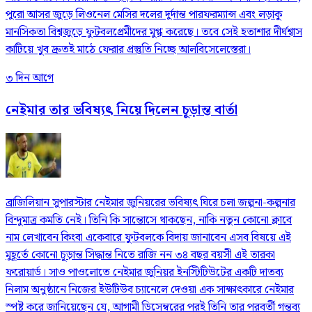
পুরো আসর জুড়ে লিওনেল মেসির দলের দুর্দান্ত পারফরম্যান্স এবং লড়াকু
মানসিকতা বিশ্বজুড়ে ফুটবলপ্রেমীদের মুগ্ধ করেছে। তবে সেই হতাশার দীর্ঘশ্বাস
কাটিয়ে খুব দ্রুতই মাঠে ফেরার প্রস্তুতি নিচ্ছে আলবিসেলেস্তেরা।
৩ দিন আগে
নেইমার তার ভবিষ্যৎ নিয়ে দিলেন চূড়ান্ত বার্তা
ব্রাজিলিয়ান সুপারস্টার নেইমার জুনিয়রের ভবিষ্যৎ ঘিরে চলা জল্পনা-কল্পনার
বিন্দুমাত্র কমতি নেই। তিনি কি সান্তোসে থাকছেন, নাকি নতুন কোনো ক্লাবে
নাম লেখাবেন কিংবা একেবারে ফুটবলকে বিদায় জানাবেন এসব বিষয়ে এই
মুহূর্তে কোনো চূড়ান্ত সিদ্ধান্ত নিতে রাজি নন ৩৪ বছর বয়সী এই তারকা
ফরোয়ার্ড। সাও পাওলোতে নেইমার জুনিয়র ইনস্টিটিউটের একটি দাতব্য
নিলাম অনুষ্ঠানে নিজের ইউটিউব চ্যানেলে দেওয়া এক সাক্ষাৎকারে নেইমার
স্পষ্ট করে জানিয়েছেন যে, আগামী ডিসেম্বরের পরই তিনি তার পরবর্তী গন্তব্য