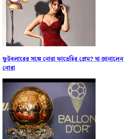
ফুটবলারের সঙ্গে নোরা ফাতেহির প্রেম? যা জানালেন
নোরা