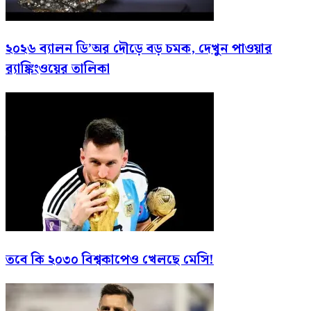
২০২৬ ব্যালন ডি’অর দৌড়ে বড় চমক, দেখুন পাওয়ার
র‍্যাঙ্কিংওয়ের তালিকা
তবে কি ২০৩০ বিশ্বকাপেও খেলছে মেসি!