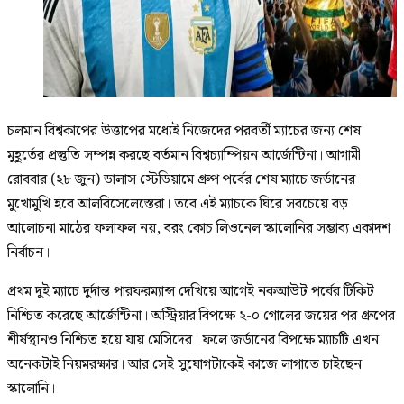
চলমান বিশ্বকাপের উত্তাপের মধ্যেই নিজেদের পরবর্তী ম্যাচের জন্য শেষ
মুহূর্তের প্রস্তুতি সম্পন্ন করছে বর্তমান বিশ্বচ্যাম্পিয়ন আর্জেন্টিনা। আগামী
রোববার (২৮ জুন) ডালাস স্টেডিয়ামে গ্রুপ পর্বের শেষ ম্যাচে জর্ডানের
মুখোমুখি হবে আলবিসেলেস্তেরা। তবে এই ম্যাচকে ঘিরে সবচেয়ে বড়
আলোচনা মাঠের ফলাফল নয়, বরং কোচ লিওনেল স্কালোনির সম্ভাব্য একাদশ
নির্বাচন।
প্রথম দুই ম্যাচে দুর্দান্ত পারফরম্যান্স দেখিয়ে আগেই নকআউট পর্বের টিকিট
নিশ্চিত করেছে আর্জেন্টিনা। অস্ট্রিয়ার বিপক্ষে ২-০ গোলের জয়ের পর গ্রুপের
শীর্ষস্থানও নিশ্চিত হয়ে যায় মেসিদের। ফলে জর্ডানের বিপক্ষে ম্যাচটি এখন
অনেকটাই নিয়মরক্ষার। আর সেই সুযোগটাকেই কাজে লাগাতে চাইছেন
স্কালোনি।