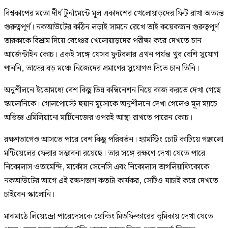
বিশ্বকাপের মতো দীর্ঘ টুর্নামেন্টে মূল একাদশের খেলোয়াড়দের ফিট রাখা অত্যন্ত
গুরুত্বপূর্ণ। নকআউটের কঠিন লড়াই সামনে রেখে তাই কয়েকজন গুরুত্বপূর্ণ
তারকাকে বিশ্রাম দিয়ে বেঞ্চের খেলোয়াড়দের পরীক্ষা করে দেখতে চান
আর্জেন্টাইন কোচ। একই সঙ্গে যেসব ফুটবলার এখন পর্যন্ত খুব বেশি সুযোগ
পাননি, তাদের বড় মঞ্চে নিজেদের প্রমাণের সুযোগও দিতে চান তিনি।
অনুশীলনে ইতোমধ্যে বেশ কিছু ভিন্ন কম্বিনেশন নিয়ে কাজ করতে দেখা গেছে
স্কালোনিকে। গোলপোস্টে হুয়ান মুসোকে অনুশীলনে দেখা গেলেও মূল ম্যাচে
অভিজ্ঞ এমিলিয়ানো মার্টিনেজের ওপরই আস্থা রাখতে পারেন কোচ।
রক্ষণভাগেও আসতে পারে বেশ কিছু পরিবর্তন। হ্যামস্ট্রিং চোট কাটিয়ে গঞ্জালো
মন্টিয়েলের ফেরার সম্ভাবনা রয়েছে। তার সঙ্গে রক্ষণে দেখা যেতে পারে
নিকোলাস ওতামেন্দি, মার্কোস সেনেসি এবং নিকোলাস তাগলিয়াফিকোকে।
নকআউটের আগে এই রক্ষণভাগ কতটা কার্যকর, সেটিও যাচাই করে দেখতে
চাইবেন স্কালোনি।
মাঝমাঠে লিয়েন্দ্রো পারেদেসকে হোল্ডিং মিডফিল্ডারের ভূমিকায় দেখা যেতে