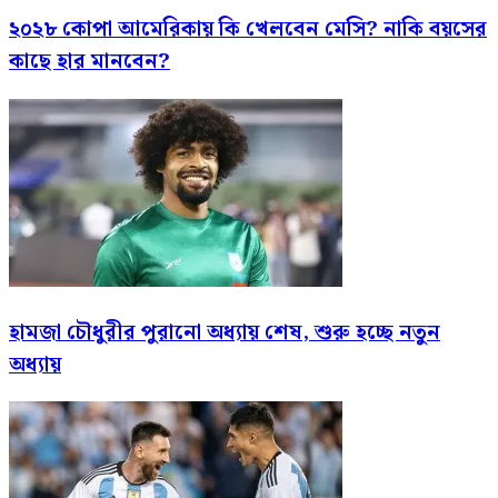
২০২৮ কোপা আমেরিকায় কি খেলবেন মেসি? নাকি বয়সের
কাছে হার মানবেন?
হামজা চৌধুরীর পুরানো অধ্যায় শেষ, শুরু হচ্ছে নতুন
অধ্যায়