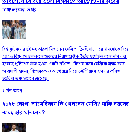
আবশেষে বেরিয়ে এলো বিশ্বকাপে আর্জেন্টিনার হারের
চাঞ্চল্যকর তথ্য
বিশ্ব ফুটবলের দুই মহাতারকা লিওনেল মেসি ও ক্রিস্টিয়ানো রোনালদোকে ঘিরে
২০২৬ বিশ্বকাপ চলাকালে গুরুতর নিরাপত্তাঝুঁকি তৈরি হয়েছিল বলে দাবি করা
হয়েছে পুলিশের ফাঁস হওয়া একটি নথিতে। বিশেষ করে মেসিকে লক্ষ্য করে
আত্মঘাতী হামলা, বিস্ফোরক ও আগ্নেয়াস্ত্র নিয়ে স্টেডিয়ামে হামলার কথিত
হুমকির তথ্য সামনে এসেছে।
১ দিন আগে
২০২৮ কোপা আমেরিকায় কি খেলবেন মেসি? নাকি বয়সের
কাছে হার মানবেন?