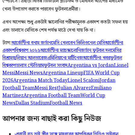
স্পোর্টসে। এছাড়া বিভিন্ন ডিজিটাল প্ল্যাটফর্ম ও মোবাইল অ্যাপের মাধ্যমেও
খেলা উপভোগ করতে পারবেন ফুটবলপ্রেমীরা।
এখন অপেক্ষা শুধু একটাই স্কালোনির পরীক্ষামূলক একাদশ কতটা সফল হয়
এবং ডালাসে মেসিকে শেষ পর্যন্ত মাঠে দেখা যায় কি না।
ট্যাগ:
আর্জেন্টিনা বনাম জর্ডান
মেসি খেলবেন কি
লিওনেল মেসি
আর্জেন্টিনা
একাদশ
বিশ্বকাপ ২০২৬
আর্জেন্টিনা ম্যাচ
স্কালোনি
জর্ডান ফুটবল দল
মেসির
বিশ্রাম
জুলিয়ান আলভারেজ
এমিলিয়ানো মার্টিনেজ
আর্জেন্টিনা খবর
ফুটবল
বিশ্বকাপ
ডালাস স্টেডিয়াম
ফুটবল সংবাদ
Argentina vs Jordan
Lionel
Messi
Messi News
Argentina Lineup
FIFA World Cup
2026
Argentina Match Today
Lionel Scaloni
Jordan
Football Team
Messi Rest
Julian Alvarez
Emiliano
Martinez
Argentina Football Team
World Cup
News
Dallas Stadium
Football News
আপনার জন্য বাছাই করা কিছু নিউজ
›
প্রবাসী বড় ভাই স্ত্রীর সঙ্গে মাহবুবের আপত্তিকর ভিডিও ভাইরাল ​