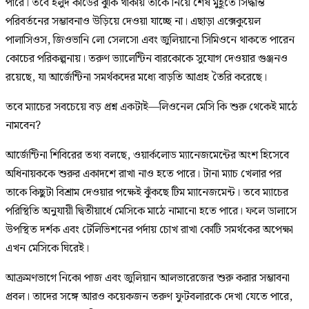
পারে। তবে হলুদ কার্ডের ঝুঁকি থাকায় তাকে নিয়ে শেষ মুহূর্তে সিদ্ধান্ত
পরিবর্তনের সম্ভাবনাও উড়িয়ে দেওয়া যাচ্ছে না। এছাড়া এক্সেকুয়েল
পালাসিওস, জিওভানি লো সেলসো এবং জুলিয়ানো সিমিওনে থাকতে পারেন
কোচের পরিকল্পনায়। তরুণ ভ্যালেন্টিন বারকোকে সুযোগ দেওয়ার গুঞ্জনও
রয়েছে, যা আর্জেন্টিনা সমর্থকদের মধ্যে বাড়তি আগ্রহ তৈরি করেছে।
তবে ম্যাচের সবচেয়ে বড় প্রশ্ন একটাই—লিওনেল মেসি কি শুরু থেকেই মাঠে
নামবেন?
আর্জেন্টিনা শিবিরের তথ্য বলছে, ওয়ার্কলোড ম্যানেজমেন্টের অংশ হিসেবে
অধিনায়ককে শুরুর একাদশে রাখা নাও হতে পারে। টানা ম্যাচ খেলার পর
তাকে কিছুটা বিশ্রাম দেওয়ার পক্ষেই ঝুঁকছে টিম ম্যানেজমেন্ট। তবে ম্যাচের
পরিস্থিতি অনুযায়ী দ্বিতীয়ার্ধে মেসিকে মাঠে নামানো হতে পারে। ফলে ডালাসে
উপস্থিত দর্শক এবং টেলিভিশনের পর্দায় চোখ রাখা কোটি সমর্থকের অপেক্ষা
এখন মেসিকে ঘিরেই।
আক্রমণভাগে নিকো পাজ এবং জুলিয়ান আলভারেজের শুরু করার সম্ভাবনা
প্রবল। তাদের সঙ্গে আরও কয়েকজন তরুণ ফুটবলারকে দেখা যেতে পারে,