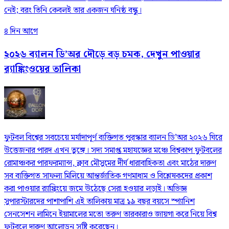
নেই; বরং তিনি কেবলই তার একজন ঘনিষ্ঠ বন্ধু।
৪ দিন আগে
২০২৬ ব্যালন ডি’অর দৌড়ে বড় চমক, দেখুন পাওয়ার
র‍্যাঙ্কিংওয়ের তালিকা
ফুটবল বিশ্বের সবচেয়ে মর্যাদাপূর্ণ ব্যক্তিগত পুরস্কার ব্যালন ডি’অর ২০২৬ ঘিরে
উত্তেজনার পারদ এখন তুঙ্গে। সদ্য সমাপ্ত মহাযজ্ঞের মঞ্চে বিশ্বকাপ ফুটবলের
রোমাঞ্চকর পারফরম্যান্স, ক্লাব মৌসুমের দীর্ঘ ধারাবাহিকতা এবং মাঠের দারুণ
সব ব্যক্তিগত সাফল্য মিলিয়ে আন্তর্জাতিক গণমাধ্যম ও বিশ্লেষকদের প্রকাশ
করা পাওয়ার র‍্যাঙ্কিংয়ে জমে উঠেছে সেরা হওয়ার লড়াই। অভিজ্ঞ
সুপারস্টারদের পাশাপাশি এই তালিকায় মাত্র ১৯ বছর বয়সে স্প্যানিশ
সেনসেশন লামিনে ইয়ামালের মতো তরুণ তারকারাও জায়গা করে নিয়ে বিশ্ব
ফুটবলে দারুণ আলোড়ন সৃষ্টি করেছেন।