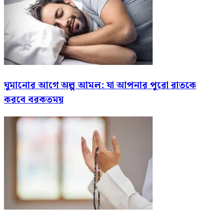
ঘুমানোর আগে অল্প আমল: যা আপনার পুরো রাতকে
করবে বরকতময়