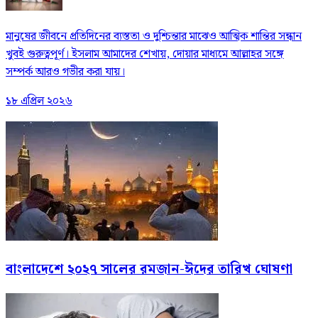
মানুষের জীবনে প্রতিদিনের ব্যস্ততা ও দুশ্চিন্তার মাঝেও আত্মিক শান্তির সন্ধান
খুবই গুরুত্বপূর্ণ। ইসলাম আমাদের শেখায়, দোয়ার মাধ্যমে আল্লাহর সঙ্গে
সম্পর্ক আরও গভীর করা যায়।
১৮ এপ্রিল ২০২৬
বাংলাদেশে ২০২৭ সালের রমজান-ঈদের তারিখ ঘোষণা