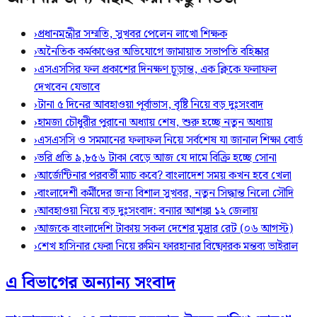
›
প্রধানমন্ত্রীর সম্মতি, সুখবর পেলেন লাখো শিক্ষক
›
অনৈতিক কর্মকাণ্ডের অভিযোগে জামায়াত সভাপতি বহিষ্কার
›
এসএসসির ফল প্রকাশের দিনক্ষণ চূড়ান্ত, এক ক্লিকে ফলাফল
দেখবেন যেভাবে
›
টানা ৫ দিনের আবহাওয়া পূর্বাভাস, বৃষ্টি নিয়ে বড় দুঃসংবাদ
›
হামজা চৌধুরীর পুরানো অধ্যায় শেষ, শুরু হচ্ছে নতুন অধ্যায়
›
এসএসসি ও সমমানের ফলাফল নিয়ে সর্বশেষ যা জানাল শিক্ষা বোর্ড
›
ভরি প্রতি ৯,৮৫৬ টাকা বেড়ে আজ যে দামে বিক্রি হচ্ছে সোনা
›
আর্জেন্টিনার পরবর্তী ম্যাচ কবে? বাংলাদেশ সময় কখন হবে খেলা
›
বাংলাদেশী কর্মীদের জন্য বিশাল সুখবর, নতুন সিদ্ধান্ত নিলো সৌদি
›
আবহাওয়া নিয়ে বড় দুঃসংবাদ: বন্যার আশঙ্কা ১২ জেলায়
›
আজকে বাংলাদেশি টাকায় সকল দেশের মুদ্রার রেট (০৬ আগস্ট)
›
শেখ হাসিনার ফেরা নিয়ে রুমিন ফারহানার বিষ্ফোরক মন্তব্য ভাইরাল
এ বিভাগের অন্যান্য সংবাদ