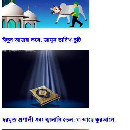
ঈদুল আজহা কবে, জানুন তারিখ-ছুটি
হরমুজ প্রণালী এবং জ্বালানি তেল: যা আছে কুরআনে