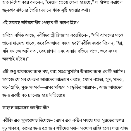
হাত নির্দেশ করে বললেন, "দেয়াল ভেঙে ফেলা হয়েছে," যা ইঙ্গিত করছিল
জুলকারনাইনের তৈরি দেয়ালে ফাঁক সৃষ্টি হওয়ার কথা।
এই ভয়াবহ ভবিষ্যদ্বাণীর পেছনে কী কারণ ছিল?
হাদিসে বর্ণিত আছে, নবীজির স্ত্রী জিজ্ঞাসা করেছিলেন, "যদি আমাদের মাঝে
ভালো মানুষও থাকে, তবে কি আমরা ধ্বংস হব?"নবীজি জবাব দিলেন, "হ্যাঁ,
যদি সমাজে অশ্লীলতা, বেহায়াপনা এবং অন্যায় ছড়িয়ে পড়ে, তবে ধ্বংস
অবশ্যই ঘটবে।"
এটি শুধু আরবদের জন্য নয়, বরং সমগ্র মুসলিম উম্মাহর জন্য একটি তাগিদ।
সমাজে যে সব ফেতনা আমাদের আক্রমণ করছে, যেমন নগ্নতা, সুদ, মাদক,
পর্নোগ্রাফি, মুক্ত সম্পর্ক—এসব পশ্চিমা সংস্কৃতির আগ্রাসন, আজ আমাদের
জন্য একটি বড় চ্যালেঞ্জ হয়ে দাঁড়িয়েছে।
তাহলে আমাদের করণীয় কী?
নবীজি এক সুসংবাদও দিয়েছেন: এমন এক কঠিন সময়ে যারা সুন্নতের ওপর
দৃঢ় থাকবে, তাদের জন্য ৫০ জন শহীদের সমান সওয়াব প্রাপ্তি হবে। যারা আজ