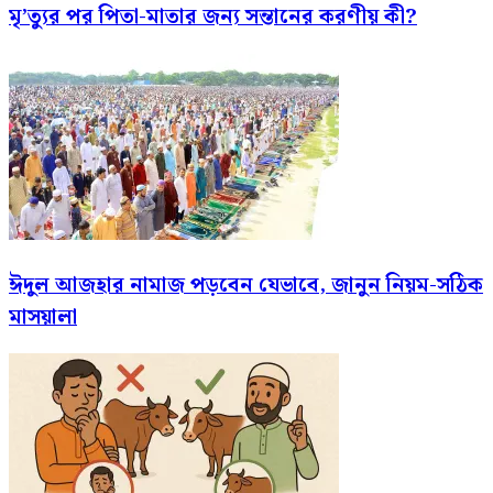
মৃ’ত্যুর পর পিতা-মাতার জন্য সন্তানের করণীয় কী?
ঈদুল আজহার নামাজ পড়বেন যেভাবে, জানুন নিয়ম-সঠিক
মাসয়ালা