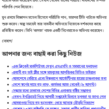
নাটকে কাজ করেছেন এবং সেখান থেকেই তাদের পরিচয়। দীর্ঘদিনের সম্পর্ক
পরিণতি পেল বিয়েতে।
মুন প্রথমে বিজ্ঞাপন মডেল হিসেবে পরিচিতি পান, তারপর টিভি নাটকে অভিনয়
শুরু করেন। অল্প সময়েই তার সাবলীল অভিনয়ে নিজেকে দর্শকদের কাছে
প্রতিষ্ঠিত করেন। তিনি 'কাগজ' নামক একটি সিনেমাতেও অভিনয় করেছেন।
সোহাগ/
আপনার জন্য বাছাই করা কিছু নিউজ
›
এক ক্লিকেই মার্কশিটসহ দেখুন এসএসসি ও সমমানের ফলাফল
›
প্রবাসী বড় ভাই স্ত্রীর সঙ্গে মাহবুবের আপত্তিকর ভিডিও ভাইরাল ​
›
আবশেষে বেরিয়ে এলো বিশ্বকাপে আর্জেন্টিনার হারের চাঞ্চল্যকর তথ্য
›
দেশে স্বর্ণের দামে বড় লাফ, কার্যকর আজ থেকেই (৮ আগস্ট)
›
সন্ধ্যার মধ্যে ঢাকাসহ দেশের বিভিন্ন এলাকায় বৃষ্টির সম্ভাবনা
›
বেতন-ইনক্রিমেট নিয়ে আগামী সপ্তাহেই মিলবে সুখবর! যা জানা গেল
›
আবহাওয়া নিয়ে বড় দুঃসংবাদ: ধেয়ে আসছে মৌসুমি নিম্নচাপ