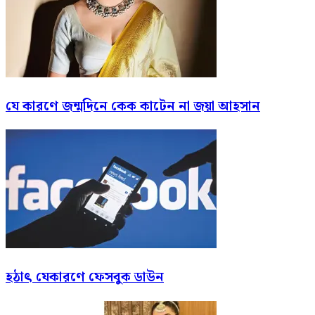
যে কারণে জন্মদিনে কেক কাটেন না জয়া আহসান
হঠাৎ যেকারণে ফেসবুক ডাউন