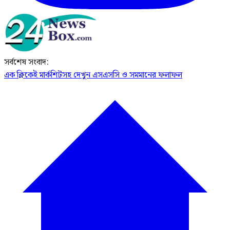
সর্বশেষ সংবাদ:
এক ক্লিকেই মার্কশিটসহ দেখুন এসএসসি ও সমমানের ফলাফল