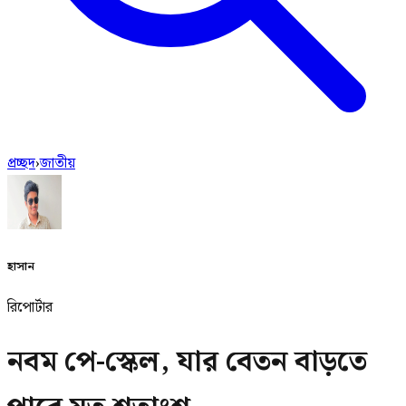
প্রচ্ছদ
›
জাতীয়
হাসান
রিপোর্টার
নবম পে-স্কেল, যার বেতন বাড়তে