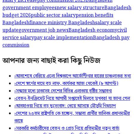
salary increase
pay commission 2025
Bangladesh
government employees
new salary structure
Bangladesh
budget 2026
public sector salary
pension benefits
Bangladesh
finance ministry Bangladesh
salary scale
update
government job news
Bangladesh economy
civil
service salary
pay scale implementation
Bangladesh pay
commission
আপনার জন্য বাছাই করা কিছু নিউজ
›
আবশেষে বেরিয়ে এলো বিশ্বকাপে আর্জেন্টিনার হারের চাঞ্চল্যকর তথ্য
›
দেশে স্বর্ণের দামে বড় লাফ, কার্যকর আজ থেকেই (৮ আগস্ট)
›
সন্ধ্যার মধ্যে ঢাকাসহ দেশের বিভিন্ন এলাকায় বৃষ্টির সম্ভাবনা
›
বেতন-ইনক্রিমেট নিয়ে আগামী সপ্তাহেই মিলবে সুখবর! যা জানা গেল
›
আবহাওয়া নিয়ে বড় দুঃসংবাদ: ধেয়ে আসছে মৌসুমি নিম্নচাপ
›
দেশের ২৩তম রাষ্ট্রপতি কে হচ্ছেন, সম্ভাব্য প্রার্থীর তালিকা প্রধানমন্ত্রীর
কাছে
›
সরকারি কর্মচারীদের বেতন ও গ্রেড নিয়ে প্রতিমন্ত্রীর নতুন বার্তা