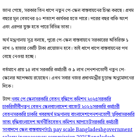
জানা গেছে, সরকার তিন ধাপে নতুন পে-স্কেল বাস্তবায়নের চিন্তা করছে। প্রথম
বছরে মূল বেতনের ৫০ শতাংশ কার্যকর হতে পারে। পরের বছর বাকি অংশ
এবং এরপর যুক্ত হতে পারে বিভিন্ন ভাতা।
অর্থ মন্ত্রণালয় সূত্র বলছে, পুরো পে-স্কেল বাস্তবায়নে সরকারের অতিরিক্ত ১
লাখ ৬ হাজার কোটি টাকা প্রয়োজন হবে। তাই ধাপে ধাপে বাস্তবায়নের পথ
বেছে নেওয়া হচ্ছে।
বর্তমানে প্রায় ১৪ লাখ সরকারি কর্মচারী ও ৯ লাখ পেনশনভোগী নতুন পে-
স্কেলের অপেক্ষায় রয়েছেন। এখন সবার নজর প্রধানমন্ত্রীর চূড়ান্ত অনুমোদনের
দিকে।
ট্যাগ:
নবম পে স্কেল
সরকারি বেতন বৃদ্ধি
পে কমিশন ২০২৫
সরকারি
চাকরিজীবী
নতুন বেতন স্কেল
বাংলাদেশ বাজেট ২০২৬
সরকারি কর্মচারী
বেতন
সরকারি চাকরি খবর
অর্থ মন্ত্রণালয় বাংলাদেশ
পেনশনভোগী সুবিধা
সরকারি
ভাতা বৃদ্ধি
বাংলাদেশ অর্থনীতি
বেতন কমিশন আপডেট
সরকারি কর্মচারী
সংবাদ
পে স্কেল বাস্তবায়ন
9th pay scale Bangladesh
government