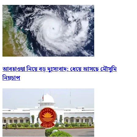
আবহাওয়া নিয়ে বড় দুঃসংবাদ: ধেয়ে আসছে মৌসুমি
নিম্নচাপ