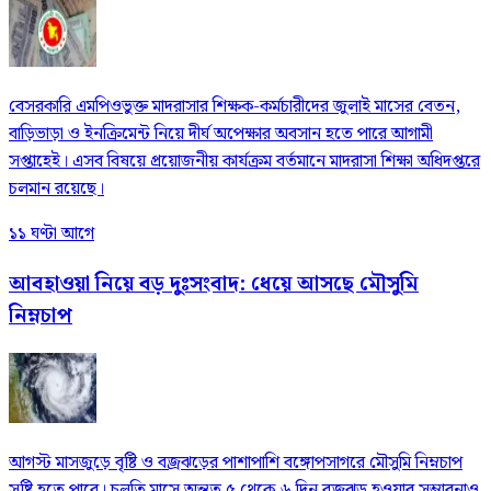
বেসরকারি এমপিওভুক্ত মাদরাসার শিক্ষক-কর্মচারীদের জুলাই মাসের বেতন,
বাড়িভাড়া ও ইনক্রিমেন্ট নিয়ে দীর্ঘ অপেক্ষার অবসান হতে পারে আগামী
সপ্তাহেই। এসব বিষয়ে প্রয়োজনীয় কার্যক্রম বর্তমানে মাদরাসা শিক্ষা অধিদপ্তরে
চলমান রয়েছে।
১১ ঘণ্টা আগে
আবহাওয়া নিয়ে বড় দুঃসংবাদ: ধেয়ে আসছে মৌসুমি
নিম্নচাপ
আগস্ট মাসজুড়ে বৃষ্টি ও বজ্রঝড়ের পাশাপাশি বঙ্গোপসাগরে মৌসুমি নিম্নচাপ
সৃষ্টি হতে পারে। চলতি মাসে অন্তত ৫ থেকে ৬ দিন বজ্রঝড় হওয়ার সম্ভাবনাও