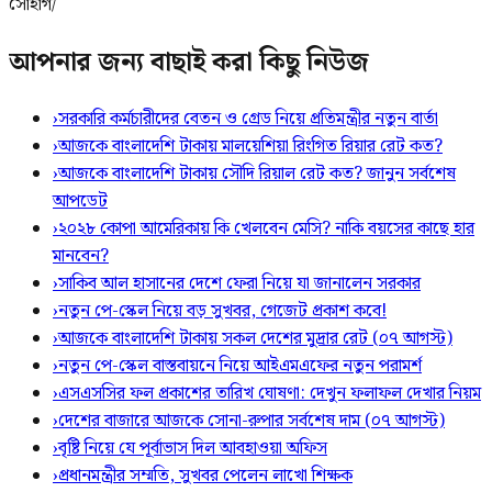
সোহাগ/
আপনার জন্য বাছাই করা কিছু নিউজ
›
সরকারি কর্মচারীদের বেতন ও গ্রেড নিয়ে প্রতিমন্ত্রীর নতুন বার্তা
›
আজকে বাংলাদেশি টাকায় মালয়েশিয়া রিংগিত রিয়ার রেট কত?
›
আজকে বাংলাদেশি টাকায় সৌদি রিয়াল রেট কত? জানুন সর্বশেষ
আপডেট
›
২০২৮ কোপা আমেরিকায় কি খেলবেন মেসি? নাকি বয়সের কাছে হার
মানবেন?
›
সাকিব আল হাসানের দেশে ফেরা নিয়ে যা জানালেন সরকার
›
নতুন পে-স্কেল নিয়ে বড় সুখবর, গেজেট প্রকাশ কবে!
›
আজকে বাংলাদেশি টাকায় সকল দেশের মুদ্রার রেট (০৭ আগস্ট)
›
নতুন পে-স্কেল বাস্তবায়নে নিয়ে আইএমএফের নতুন পরামর্শ
›
এসএসসির ফল প্রকাশের তারিখ ঘোষণা: দেখুন ফলাফল দেখার নিয়ম
›
দেশের বাজারে আজকে সোনা-রুপার সর্বশেষ দাম (০৭ আগস্ট)
›
বৃষ্টি নিয়ে যে পূর্বাভাস দিল আবহাওয়া অফিস
›
প্রধানমন্ত্রীর সম্মতি, সুখবর পেলেন লাখো শিক্ষক