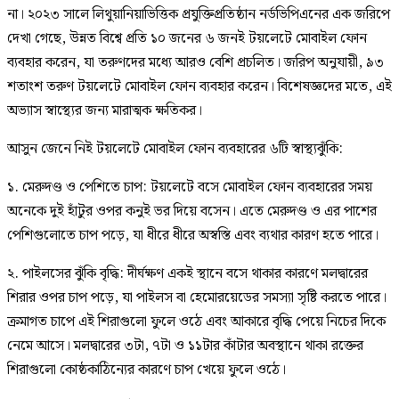
না। ২০২৩ সালে লিথুয়ানিয়াভিত্তিক প্রযুক্তিপ্রতিষ্ঠান নর্ডভিপিএনের এক জরিপে
দেখা গেছে, উন্নত বিশ্বে প্রতি ১০ জনের ৬ জনই টয়লেটে মোবাইল ফোন
ব্যবহার করেন, যা তরুণদের মধ্যে আরও বেশি প্রচলিত। জরিপ অনুযায়ী, ৯৩
শতাংশ তরুণ টয়লেটে মোবাইল ফোন ব্যবহার করেন। বিশেষজ্ঞদের মতে, এই
অভ্যাস স্বাস্থ্যের জন্য মারাত্মক ক্ষতিকর।
আসুন জেনে নিই টয়লেটে মোবাইল ফোন ব্যবহারের ৬টি স্বাস্থ্যঝুঁকি:
১. মেরুদণ্ড ও পেশিতে চাপ: টয়লেটে বসে মোবাইল ফোন ব্যবহারের সময়
অনেকে দুই হাঁটুর ওপর কনুই ভর দিয়ে বসেন। এতে মেরুদণ্ড ও এর পাশের
পেশিগুলোতে চাপ পড়ে, যা ধীরে ধীরে অস্বস্তি এবং ব্যথার কারণ হতে পারে।
২. পাইলসের ঝুঁকি বৃদ্ধি: দীর্ঘক্ষণ একই স্থানে বসে থাকার কারণে মলদ্বারের
শিরার ওপর চাপ পড়ে, যা পাইলস বা হেমোরয়েডের সমস্যা সৃষ্টি করতে পারে।
ক্রমাগত চাপে এই শিরাগুলো ফুলে ওঠে এবং আকারে বৃদ্ধি পেয়ে নিচের দিকে
নেমে আসে। মলদ্বারের ৩টা, ৭টা ও ১১টার কাঁটার অবস্থানে থাকা রক্তের
শিরাগুলো কোষ্ঠকাঠিন্যের কারণে চাপ খেয়ে ফুলে ওঠে।