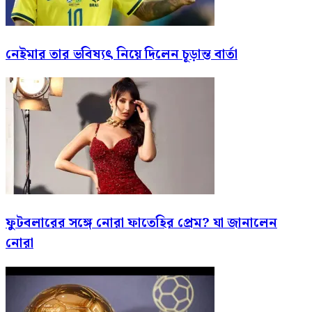
নেইমার তার ভবিষ্যৎ নিয়ে দিলেন চূড়ান্ত বার্তা
ফুটবলারের সঙ্গে নোরা ফাতেহির প্রেম? যা জানালেন
নোরা