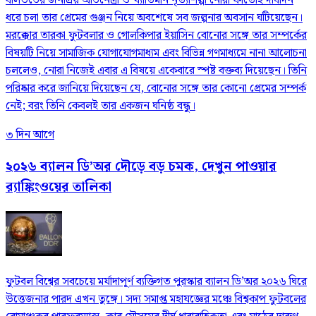
বলিউডের জনপ্রিয় অভিনেত্রী ও খ্যাতিমান নৃত্যশিল্পী নোরা ফাতেহি দীর্ঘদিন
ধরে চলা তার প্রেমের গুঞ্জন নিয়ে অবশেষে সব জল্পনার অবসান ঘটিয়েছেন।
মরক্কোর তারকা ফুটবলার ও গোলকিপার ইয়াসিন বোনোর সঙ্গে তার সম্পর্কের
বিষয়টি নিয়ে সামাজিক যোগাযোগমাধ্যম এবং বিভিন্ন গণমাধ্যমে নানা আলোচনা
চললেও, নোরা নিজেই এবার এ বিষয়ে একেবারে স্পষ্ট বক্তব্য দিয়েছেন। তিনি
পরিষ্কার করে জানিয়ে দিয়েছেন যে, বোনোর সঙ্গে তার কোনো প্রেমের সম্পর্ক
নেই; বরং তিনি কেবলই তার একজন ঘনিষ্ঠ বন্ধু।
৩ দিন আগে
২০২৬ ব্যালন ডি’অর দৌড়ে বড় চমক, দেখুন পাওয়ার
র‍্যাঙ্কিংওয়ের তালিকা
ফুটবল বিশ্বের সবচেয়ে মর্যাদাপূর্ণ ব্যক্তিগত পুরস্কার ব্যালন ডি’অর ২০২৬ ঘিরে
উত্তেজনার পারদ এখন তুঙ্গে। সদ্য সমাপ্ত মহাযজ্ঞের মঞ্চে বিশ্বকাপ ফুটবলের