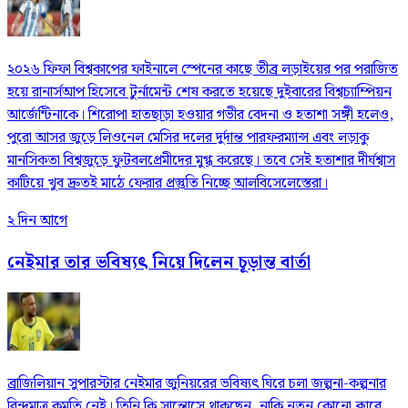
২০২৬ ফিফা বিশ্বকাপের ফাইনালে স্পেনের কাছে তীব্র লড়াইয়ের পর পরাজিত
হয়ে রানার্সআপ হিসেবে টুর্নামেন্ট শেষ করতে হয়েছে দুইবারের বিশ্বচ্যাম্পিয়ন
আর্জেন্টিনাকে। শিরোপা হাতছাড়া হওয়ার গভীর বেদনা ও হতাশা সঙ্গী হলেও,
পুরো আসর জুড়ে লিওনেল মেসির দলের দুর্দান্ত পারফরম্যান্স এবং লড়াকু
মানসিকতা বিশ্বজুড়ে ফুটবলপ্রেমীদের মুগ্ধ করেছে। তবে সেই হতাশার দীর্ঘশ্বাস
কাটিয়ে খুব দ্রুতই মাঠে ফেরার প্রস্তুতি নিচ্ছে আলবিসেলেস্তেরা।
২ দিন আগে
নেইমার তার ভবিষ্যৎ নিয়ে দিলেন চূড়ান্ত বার্তা
ব্রাজিলিয়ান সুপারস্টার নেইমার জুনিয়রের ভবিষ্যৎ ঘিরে চলা জল্পনা-কল্পনার
বিন্দুমাত্র কমতি নেই। তিনি কি সান্তোসে থাকছেন, নাকি নতুন কোনো ক্লাবে