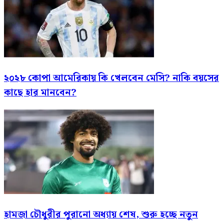
২০২৮ কোপা আমেরিকায় কি খেলবেন মেসি? নাকি বয়সের
কাছে হার মানবেন?
হামজা চৌধুরীর পুরানো অধ্যায় শেষ, শুরু হচ্ছে নতুন