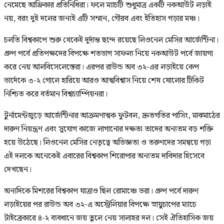
নেমেছে আফ্রিকার প্রতিনিধিরা। ফলে ম্যাচটি শুধুমাত্র একটি নকআউট লড়াই
নয়, বরং দুই দলের জন্যই এটি সম্মান, গৌরব এবং ইতিহাস গড়ার মঞ্চ।
চলতি বিশ্বকাপে শুরু থেকেই দুর্দান্ত ছন্দে রয়েছে লিওনেল মেসির আর্জেন্টিনা।
গ্রুপ পর্বে প্রতিপক্ষদের বিপক্ষে শতভাগ সাফল্য নিয়ে নকআউট পর্বে জায়গা
করে নেয় আলবিসেলেস্তেরা। এরপর রাউন্ড অব ৩২-এর লড়াইয়ে কেপ
ভার্দেকে ৩-২ গোলে হারিয়ে আরও আত্মবিশ্বাস নিয়ে শেষ ষোলোর টিকিট
নিশ্চিত করে বর্তমান বিশ্বচ্যাম্পিয়নরা।
টুর্নামেন্টজুড়ে আর্জেন্টিনার আক্রমণাত্মক ফুটবল, দ্রুতগতির পাসিং, মাঝমাঠের
দারুণ নিয়ন্ত্রণ এবং সুযোগ কাজে লাগানোর দক্ষতা তাদের অন্যতম বড় শক্তি
হয়ে উঠেছে। লিওনেল মেসির নেতৃত্বে অভিজ্ঞতা ও তরুণদের সমন্বয়ে গড়া
এই দলকে অনেকেই এবারের বিশ্বকাপ শিরোপার অন্যতম দাবিদার হিসেবে
দেখছেন।
অন্যদিকে মিশরের বিশ্বকাপ যাত্রাও ছিল রোমাঞ্চে ভরা। গ্রুপ পর্বে দারুণ
লড়াইয়ের পর রাউন্ড অব ৩২-এ অস্ট্রেলিয়ার বিপক্ষে স্নায়ুচাপের ম্যাচে
টাইব্রেকারে ৪-২ ব্যবধানে জয় তুলে নেয় সালাহর দল। সেই ঐতিহাসিক জয়