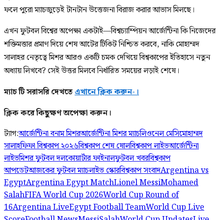
ফলে পুরো ম্যাচজুড়েই টানটান উত্তেজনা বিরাজ করার আভাস মিলছে।
এখন ফুটবল বিশ্বের অপেক্ষা একটাই—বিশ্বচ্যাম্পিয়ন আর্জেন্টিনা কি নিজেদের
শক্তিমত্তার প্রমাণ দিয়ে শেষ আটের টিকিট নিশ্চিত করবে, নাকি মোহাম্মদ
সালাহর নেতৃত্বে মিশর আরও একটি চমক দেখিয়ে বিশ্বকাপের ইতিহাসে নতুন
অধ্যায় লিখবে? সেই উত্তর মিলবে নির্ধারিত সময়ের লড়াই শেষে।
ম্যাচ টি সরাসরি দেখতে
এখানে ক্লিক করুন-।
ক্লিক করে কিছুক্ষণ অপেক্ষা করুন।
ট্যাগ:
আর্জেন্টিনা বনাম মিশর
আর্জেন্টিনা মিশর ম্যাচ
লিওনেল মেসি
মোহাম্মদ
সালাহ
ফিফা বিশ্বকাপ ২০২৬
বিশ্বকাপ শেষ ষোল
বিশ্বকাপ লাইভ
আর্জেন্টিনা
লাইভ
মিশর ফুটবল দল
কোয়ার্টার ফাইনাল
ফুটবল খবর
বিশ্বকাপ
আপডেট
আজকের ফুটবল ম্যাচ
লাইভ স্কোর
বিশ্বকাপ সংবাদ
Argentina vs
Egypt
Argentina Egypt Match
Lionel Messi
Mohamed
Salah
FIFA World Cup 2026
World Cup Round of
16
Argentina Live
Egypt Football Team
World Cup Live
Score
Football News
Messi
Salah
World Cup Updates
Live