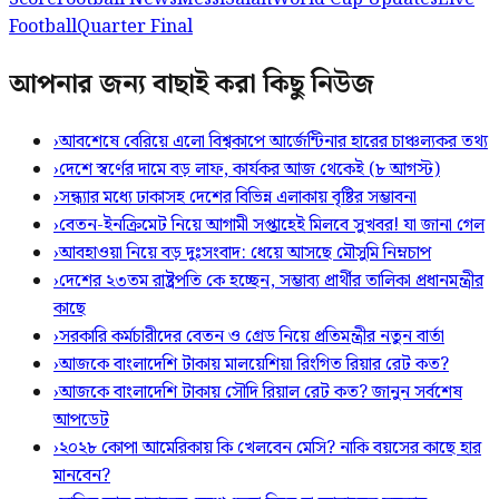
Football
Quarter Final
আপনার জন্য বাছাই করা কিছু নিউজ
›
আবশেষে বেরিয়ে এলো বিশ্বকাপে আর্জেন্টিনার হারের চাঞ্চল্যকর তথ্য
›
দেশে স্বর্ণের দামে বড় লাফ, কার্যকর আজ থেকেই (৮ আগস্ট)
›
সন্ধ্যার মধ্যে ঢাকাসহ দেশের বিভিন্ন এলাকায় বৃষ্টির সম্ভাবনা
›
বেতন-ইনক্রিমেট নিয়ে আগামী সপ্তাহেই মিলবে সুখবর! যা জানা গেল
›
আবহাওয়া নিয়ে বড় দুঃসংবাদ: ধেয়ে আসছে মৌসুমি নিম্নচাপ
›
দেশের ২৩তম রাষ্ট্রপতি কে হচ্ছেন, সম্ভাব্য প্রার্থীর তালিকা প্রধানমন্ত্রীর
কাছে
›
সরকারি কর্মচারীদের বেতন ও গ্রেড নিয়ে প্রতিমন্ত্রীর নতুন বার্তা
›
আজকে বাংলাদেশি টাকায় মালয়েশিয়া রিংগিত রিয়ার রেট কত?
›
আজকে বাংলাদেশি টাকায় সৌদি রিয়াল রেট কত? জানুন সর্বশেষ
আপডেট
›
২০২৮ কোপা আমেরিকায় কি খেলবেন মেসি? নাকি বয়সের কাছে হার
মানবেন?