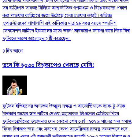
রোমাঞ্চকর পারফরম্যান্স, ক্লাব মৌসুমের দীর্ঘ ধারাবাহিকতা এবং মাঠের দারুণ
সব ব্যক্তিগত সাফল্য মিলিয়ে আন্তর্জাতিক গণমাধ্যম ও বিশ্লেষকদের প্রকাশ
করা পাওয়ার র‍্যাঙ্কিংয়ে জমে উঠেছে সেরা হওয়ার লড়াই। অভিজ্ঞ
সুপারস্টারদের পাশাপাশি এই তালিকায় মাত্র ১৯ বছর বয়সে স্প্যানিশ
সেনসেশন লামিনে ইয়ামালের মতো তরুণ তারকারাও জায়গা করে নিয়ে বিশ্ব
ফুটবলে দারুণ আলোড়ন সৃষ্টি করেছেন।
৪ দিন আগে
তবে কি ২০৩০ বিশ্বকাপেও খেলছে মেসি!
ফুটবল ইতিহাসের অন্যতম উজ্জ্বল নক্ষত্র ও আর্জেন্টিনাকে ব্যাক-টু-ব্যাক
বিশ্বকাপ জয়ের স্বাদ পাইয়ে দেওয়া মহাতারকা লিওনেল মেসিকে নিয়ে
ফুটবলপ্রেমীদের উন্মাদনার যেন কোনো শেষ নেই। ২০২৬ সালের সদ্য সমাপ্ত
ফিফা বিশ্বকাপ জয় এবং সবশেষ কোপা আমেরিকার রাজত্ব সফলভাবে ধরে
রাখার পর এবার এই জাদুকরী ফুটবলারকে আগামী ২০৩০ সালের বিশ্বমঞ্চেও