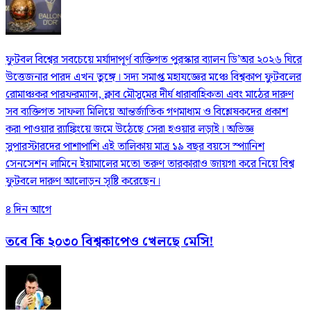
ফুটবল বিশ্বের সবচেয়ে মর্যাদাপূর্ণ ব্যক্তিগত পুরস্কার ব্যালন ডি’অর ২০২৬ ঘিরে
উত্তেজনার পারদ এখন তুঙ্গে। সদ্য সমাপ্ত মহাযজ্ঞের মঞ্চে বিশ্বকাপ ফুটবলের
রোমাঞ্চকর পারফরম্যান্স, ক্লাব মৌসুমের দীর্ঘ ধারাবাহিকতা এবং মাঠের দারুণ
সব ব্যক্তিগত সাফল্য মিলিয়ে আন্তর্জাতিক গণমাধ্যম ও বিশ্লেষকদের প্রকাশ
করা পাওয়ার র‍্যাঙ্কিংয়ে জমে উঠেছে সেরা হওয়ার লড়াই। অভিজ্ঞ
সুপারস্টারদের পাশাপাশি এই তালিকায় মাত্র ১৯ বছর বয়সে স্প্যানিশ
সেনসেশন লামিনে ইয়ামালের মতো তরুণ তারকারাও জায়গা করে নিয়ে বিশ্ব
ফুটবলে দারুণ আলোড়ন সৃষ্টি করেছেন।
৪ দিন আগে
তবে কি ২০৩০ বিশ্বকাপেও খেলছে মেসি!