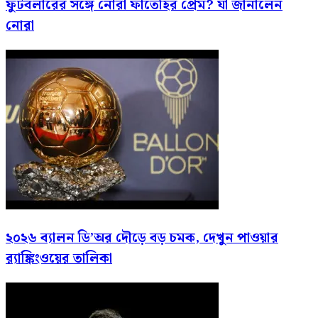
ফুটবলারের সঙ্গে নোরা ফাতেহির প্রেম? যা জানালেন
নোরা
২০২৬ ব্যালন ডি’অর দৌড়ে বড় চমক, দেখুন পাওয়ার
র‍্যাঙ্কিংওয়ের তালিকা