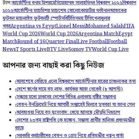
ট্যাগ:
আর্জেন্টিনা বনাম মিশর
মেসি
মোহাম্মদ সালাহ
ফিফা বিশ্বকাপ ২০২৬
বিশ্বকাপ
২০২৬
আর্জেন্টিনা ম্যাচ
মিশর ম্যাচ
শেষ ষোলো
কোয়ার্টার ফাইনাল
আজকের
ফুটবল ম্যাচ
লাইভ ফুটবল
টি স্পোর্টস
বিটিভি
সময় টিভি
খেলাধুলার
খবর
Argentina vs Egypt
Lionel Messi
Mohamed Salah
FIFA
World Cup 2026
World Cup 2026
Argentina Match
Egypt
Match
Round of 16
Quarter Final
Live Football
Football
News
T Sports Live
BTV Live
Somoy TV
World Cup Live
আপনার জন্য বাছাই করা কিছু নিউজ
›
আবশেষে বেরিয়ে এলো বিশ্বকাপে আর্জেন্টিনার হারের চাঞ্চল্যকর তথ্য
›
দেশে স্বর্ণের দামে বড় লাফ, কার্যকর আজ থেকেই (৮ আগস্ট)
›
সন্ধ্যার মধ্যে ঢাকাসহ দেশের বিভিন্ন এলাকায় বৃষ্টির সম্ভাবনা
›
বেতন-ইনক্রিমেট নিয়ে আগামী সপ্তাহেই মিলবে সুখবর! যা জানা গেল
›
আবহাওয়া নিয়ে বড় দুঃসংবাদ: ধেয়ে আসছে মৌসুমি নিম্নচাপ
›
দেশের ২৩তম রাষ্ট্রপতি কে হচ্ছেন, সম্ভাব্য প্রার্থীর তালিকা প্রধানমন্ত্রীর
কাছে
›
সরকারি কর্মচারীদের বেতন ও গ্রেড নিয়ে প্রতিমন্ত্রীর নতুন বার্তা