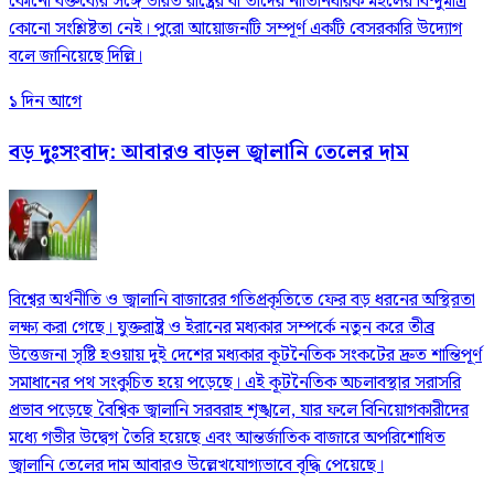
কোনো বক্তব্যের সঙ্গে ভারত রাষ্ট্রের বা তাদের নীতিনির্ধারক মহলের বিন্দুমাত্র
কোনো সংশ্লিষ্টতা নেই। পুরো আয়োজনটি সম্পূর্ণ একটি বেসরকারি উদ্যোগ
বলে জানিয়েছে দিল্লি।
১ দিন আগে
বড় দুঃসংবাদ: আবারও বাড়ল জ্বালানি তেলের দাম
বিশ্বের অর্থনীতি ও জ্বালানি বাজারের গতিপ্রকৃতিতে ফের বড় ধরনের অস্থিরতা
লক্ষ্য করা গেছে। যুক্তরাষ্ট্র ও ইরানের মধ্যকার সম্পর্কে নতুন করে তীব্র
উত্তেজনা সৃষ্টি হওয়ায় দুই দেশের মধ্যকার কূটনৈতিক সংকটের দ্রুত শান্তিপূর্ণ
সমাধানের পথ সংকুচিত হয়ে পড়েছে। এই কূটনৈতিক অচলাবস্থার সরাসরি
প্রভাব পড়েছে বৈশ্বিক জ্বালানি সরবরাহ শৃঙ্খলে, যার ফলে বিনিয়োগকারীদের
মধ্যে গভীর উদ্বেগ তৈরি হয়েছে এবং আন্তর্জাতিক বাজারে অপরিশোধিত
জ্বালানি তেলের দাম আবারও উল্লেখযোগ্যভাবে বৃদ্ধি পেয়েছে।