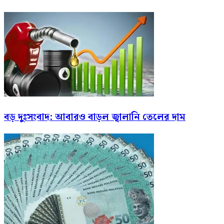
বড় দুঃসংবাদ: আবারও বাড়ল জ্বালানি তেলের দাম