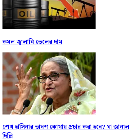
কমল জ্বালানি তেলের দাম
শেখ হাসিনার ভাষণ কোথায় প্রচার করা হবে? যা জানাল
দিল্লি