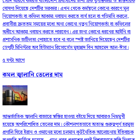
সৌদি আরবে কর্মরত বাংলাদেশি প্রবাসীদের জন্য এক যুগান্তকারী ও স্বস্তিদায়ক
ঘোষণা দিয়েছে দেশটির সরকার। এখন থেকে কর্মস্থলে কোনো কারণে মূল
নিয়োগকর্তা বা কফিল আকামা নবায়ন করতে ব্যর্থ হলে বা গড়িমসি করলে,
প্রবাসীরা দ্রুততম সময়ের মধ্যে অন্য কোনো নতুন নিয়োগকর্তা বা কফিলের
অধীনে আকামা নবায়ন করতে পারবেন। এর জন্য কোনো ধরনের আইনি বা
প্রশাসনিক জটিলতা পোহাতে হবে না বলে স্পষ্ট জানিয়ে দিয়েছেন দেশটির
ডেপুটি মিনিস্টার অব হিউম্যান রিসোর্সেস মুহান্নাদ বিন আহমেদ আল-ঈসা।
৫ ঘণ্টা আগে
কমল জ্বালানি তেলের দাম
আন্তর্জাতিক জ্বালানি বাজারে স্বস্তির হাওয়া বইয়ে দিয়ে আবারও নিম্নমুখী
হয়েছে অপরিশোধিত তেলের দাম। কৌশলগতভাবে অত্যন্ত গুরুত্বপূর্ণ হরমুজ
প্রণালি ঘিরে ইরান ও ওমানের মধ্যে চলমান কূটনৈতিক আলোচনায় ইতিবাচক