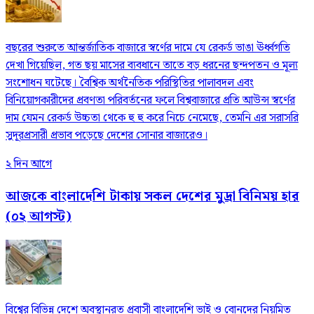
বছরের শুরুতে আন্তর্জাতিক বাজারে স্বর্ণের দামে যে রেকর্ড ভাঙা ঊর্ধ্বগতি
দেখা গিয়েছিল, গত ছয় মাসের ব্যবধানে তাতে বড় ধরনের ছন্দপতন ও মূল্য
সংশোধন ঘটেছে। বৈশ্বিক অর্থনৈতিক পরিস্থিতির পালাবদল এবং
বিনিয়োগকারীদের প্রবণতা পরিবর্তনের ফলে বিশ্ববাজারে প্রতি আউন্স স্বর্ণের
দাম যেমন রেকর্ড উচ্চতা থেকে হু হু করে নিচে নেমেছে, তেমনি এর সরাসরি
সুদূরপ্রসারী প্রভাব পড়েছে দেশের সোনার বাজারেও।
২ দিন আগে
আজকে বাংলাদেশি টাকায় সকল দেশের মুদ্রা বিনিময় হার
(০২ আগস্ট)
বিশ্বের বিভিন্ন দেশে অবস্থানরত প্রবাসী বাংলাদেশি ভাই ও বোনদের নিয়মিত