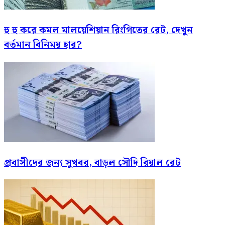
হু হু করে কমল মালয়েশিয়ান রিংগিতের রেট, দেখুন
বর্তমান বিনিময় হার?
প্রবাসীদের জন্য সুখবর, বাড়ল সৌদি রিয়াল রেট