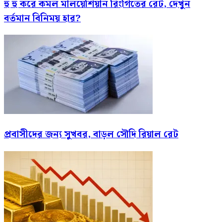
হু হু করে কমল মালয়েশিয়ান রিংগিতের রেট, দেখুন
বর্তমান বিনিময় হার?
প্রবাসীদের জন্য সুখবর, বাড়ল সৌদি রিয়াল রেট