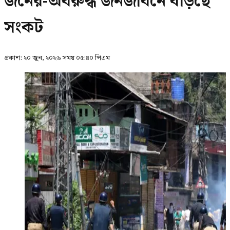
জনের-অবরুদ্ধ জনজীবনে বাড়ছে
সংকট
প্রকাশ:
২০ জুন, ২০২৬ সময় ০৫:৪০ পিএম