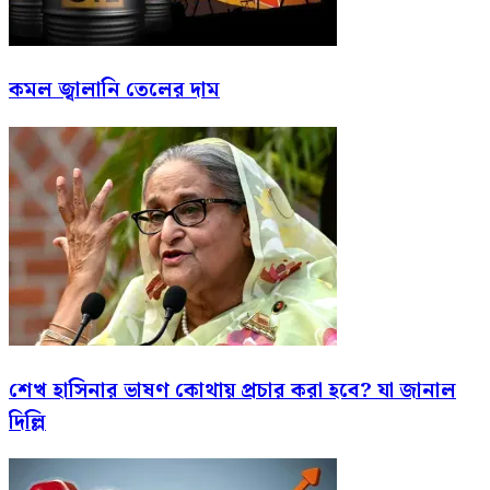
কমল জ্বালানি তেলের দাম
শেখ হাসিনার ভাষণ কোথায় প্রচার করা হবে? যা জানাল
দিল্লি