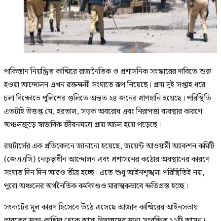
পাকিস্তান নিয়ন্ত্রিত কাশ্মিরে রাজনৈতিক ও প্রশাসনিক সংস্কারের দাবিতে শুরু
হওয়া আন্দোলন এখন রক্তক্ষয়ী সংঘাতে রূপ নিয়েছে। প্রায় দুই সপ্তাহ ধরে
চলা বিক্ষোভে পুলিশের গুলিতে অন্তত ২৪ জনের প্রাণহানি হয়েছে। পরিস্থিতি
এতটাই উত্তপ্ত যে, হরতাল, সড়ক অবরোধ এবং নিরাপত্তা ব্যবস্থার কারণে
অঞ্চলজুড়ে স্বাভাবিক জীবনযাত্রা প্রায় অচল হয়ে পড়েছে।
রয়টার্সের এক প্রতিবেদনে জানানো হয়েছে, জয়েন্ট আওয়ামী অ্যাকশন কমিটি
(জেএএসি) নেতৃত্বাধীন আন্দোলন এবং প্রশাসনের কঠোর অবস্থানের কারণে
সংঘাত দিন দিন আরও তীব্র হচ্ছে। এতে শুধু আইনশৃঙ্খলা পরিস্থিতিই নয়,
পুরো অঞ্চলের অর্থনৈতিক কর্মকাণ্ডও মারাত্মকভাবে ক্ষতিগ্রস্ত হচ্ছে।
সংকটের মূল কারণ হিসেবে উঠে এসেছে আজাদ কাশ্মিরের আইনসভায়
ভারতের জম্মু-কাশ্মির থেকে আসা উদ্বাস্তুদের জন্য সংরক্ষিত ১২টি আসন।