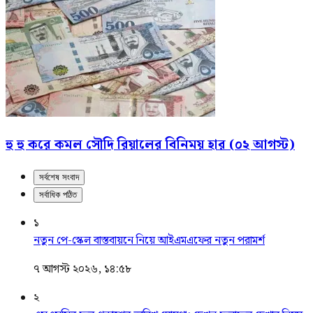
হু হু করে কমল সৌদি রিয়ালের বিনিময় হার (০২ আগস্ট)
সর্বশেষ সংবাদ
সর্বাধিক পঠিত
১
নতুন পে-স্কেল বাস্তবায়নে নিয়ে আইএমএফের নতুন পরামর্শ
৭ আগস্ট ২০২৬, ১৪:৫৮
২