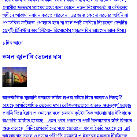
নিয়োগকর্তা বা কফিল আকামা নবায়ন করতে ব্যর্থ হলে বা গড়িমসি করলে,
প্রবাসীরা দ্রুততম সময়ের মধ্যে অন্য কোনো নতুন নিয়োগকর্তা বা কফিলের
অধীনে আকামা নবায়ন করতে পারবেন। এর জন্য কোনো ধরনের আইনি বা
প্রশাসনিক জটিলতা পোহাতে হবে না বলে স্পষ্ট জানিয়ে দিয়েছেন দেশটির
ডেপুটি মিনিস্টার অব হিউম্যান রিসোর্সেস মুহান্নাদ বিন আহমেদ আল-ঈসা।
১ দিন আগে
কমল জ্বালানি তেলের দাম
আন্তর্জাতিক জ্বালানি বাজারে স্বস্তির হাওয়া বইয়ে দিয়ে আবারও নিম্নমুখী
হয়েছে অপরিশোধিত তেলের দাম। কৌশলগতভাবে অত্যন্ত গুরুত্বপূর্ণ হরমুজ
প্রণালি ঘিরে ইরান ও ওমানের মধ্যে চলমান কূটনৈতিক আলোচনায় ইতিবাচক
অগ্রগতি অর্জিত হয়েছে—এমন খবর প্রকাশের পরই বিশ্ববাজারে স্বস্তি ফিরতে
শুরু করেছে। বিনিয়োগকারীদের মধ্যে জোরালো ধারণা তৈরি হয়েছে যে, এই
আলোচনার সফল ও চূড়ান্ত পরিণতি যুক্তরাষ্ট্র ও ইরানের মধ্যকার দীর্ঘদিনের