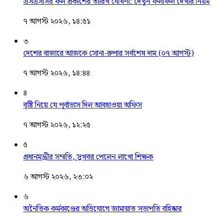
এসএসসির ফল প্রকাশের তারিখ ঘোষণা: দেখুন ফলাফল দেখার নিয়ম
৭ আগস্ট ২০২৬, ১৪:৫১
৩
দেশের বাজারে আজকে সোনা-রুপার সর্বশেষ দাম (০৭ আগস্ট)
৭ আগস্ট ২০২৬, ১৪:৪৪
৪
বৃষ্টি নিয়ে যে পূর্বাভাস দিল আবহাওয়া অফিস
৭ আগস্ট ২০২৬, ১২:২৫
৫
প্রধানমন্ত্রীর সম্মতি, সুখবর পেলেন লাখো শিক্ষক
৬ আগস্ট ২০২৬, ২৩:০২
৬
অনৈতিক কর্মকাণ্ডের অভিযোগে জামায়াত সভাপতি বহিষ্কার