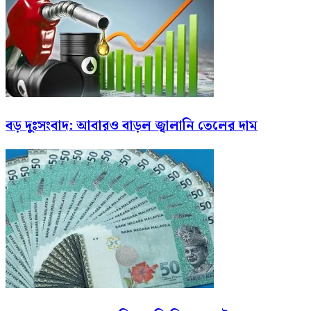
বড় দুঃসংবাদ: আবারও বাড়ল জ্বালানি তেলের দাম