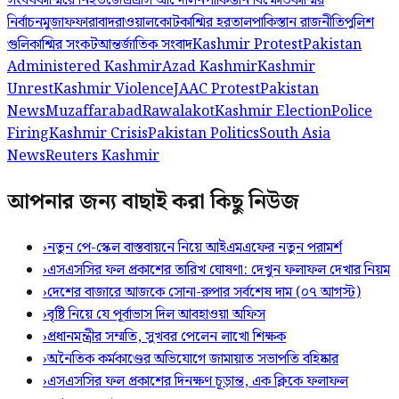
সংঘর্ষ
কাশ্মিরে নিহত
জেএএসি আন্দোলন
পাকিস্তান বিক্ষোভ
কাশ্মির
নির্বাচন
মুজাফফারাবাদ
রাওয়ালকোট
কাশ্মির হরতাল
পাকিস্তান রাজনীতি
পুলিশ
গুলি
কাশ্মির সংকট
আন্তর্জাতিক সংবাদ
Kashmir Protest
Pakistan
Administered Kashmir
Azad Kashmir
Kashmir
Unrest
Kashmir Violence
JAAC Protest
Pakistan
News
Muzaffarabad
Rawalakot
Kashmir Election
Police
Firing
Kashmir Crisis
Pakistan Politics
South Asia
News
Reuters Kashmir
আপনার জন্য বাছাই করা কিছু নিউজ
›
নতুন পে-স্কেল বাস্তবায়নে নিয়ে আইএমএফের নতুন পরামর্শ
›
এসএসসির ফল প্রকাশের তারিখ ঘোষণা: দেখুন ফলাফল দেখার নিয়ম
›
দেশের বাজারে আজকে সোনা-রুপার সর্বশেষ দাম (০৭ আগস্ট)
›
বৃষ্টি নিয়ে যে পূর্বাভাস দিল আবহাওয়া অফিস
›
প্রধানমন্ত্রীর সম্মতি, সুখবর পেলেন লাখো শিক্ষক
›
অনৈতিক কর্মকাণ্ডের অভিযোগে জামায়াত সভাপতি বহিষ্কার
›
এসএসসির ফল প্রকাশের দিনক্ষণ চূড়ান্ত, এক ক্লিকে ফলাফল