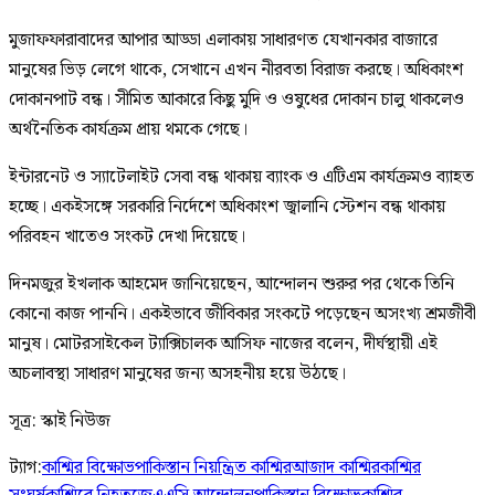
মুজাফফারাবাদের আপার আড্ডা এলাকায় সাধারণত যেখানকার বাজারে
মানুষের ভিড় লেগে থাকে, সেখানে এখন নীরবতা বিরাজ করছে। অধিকাংশ
দোকানপাট বন্ধ। সীমিত আকারে কিছু মুদি ও ওষুধের দোকান চালু থাকলেও
অর্থনৈতিক কার্যক্রম প্রায় থমকে গেছে।
ইন্টারনেট ও স্যাটেলাইট সেবা বন্ধ থাকায় ব্যাংক ও এটিএম কার্যক্রমও ব্যাহত
হচ্ছে। একইসঙ্গে সরকারি নির্দেশে অধিকাংশ জ্বালানি স্টেশন বন্ধ থাকায়
পরিবহন খাতেও সংকট দেখা দিয়েছে।
দিনমজুর ইখলাক আহমেদ জানিয়েছেন, আন্দোলন শুরুর পর থেকে তিনি
কোনো কাজ পাননি। একইভাবে জীবিকার সংকটে পড়েছেন অসংখ্য শ্রমজীবী
মানুষ। মোটরসাইকেল ট্যাক্সিচালক আসিফ নাজের বলেন, দীর্ঘস্থায়ী এই
অচলাবস্থা সাধারণ মানুষের জন্য অসহনীয় হয়ে উঠছে।
সূত্র: স্কাই নিউজ
ট্যাগ:
কাশ্মির বিক্ষোভ
পাকিস্তান নিয়ন্ত্রিত কাশ্মির
আজাদ কাশ্মির
কাশ্মির