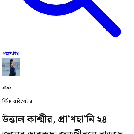
প্রচ্ছদ
›
বিশ্ব
রাকিব
সিনিয়ার রিপোর্টার
উত্তাল কাশ্মীর, প্রা’ণহা’নি ২৪