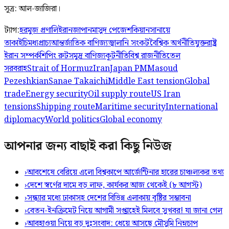
সূত্র: আল-জাজিরা।
ট্যাগ:
হরমুজ প্রণালি
ইরান
জাপান
মাসুদ পেজেশকিয়ান
সানায়ে
তাকাইচি
মধ্যপ্রাচ্য
আন্তর্জাতিক বাণিজ্য
জ্বালানি সংকট
বৈশ্বিক অর্থনীতি
যুক্তরাষ্ট্র
ইরান সম্পর্ক
শিপিং রুট
সমুদ্র বাণিজ্য
কূটনীতি
বিশ্ব রাজনীতি
তেল
সরবরাহ
Strait of Hormuz
Iran
Japan PM
Masoud
Pezeshkian
Sanae Takaichi
Middle East tension
Global
trade
Energy security
Oil supply route
US Iran
tensions
Shipping route
Maritime security
International
diplomacy
World politics
Global economy
আপনার জন্য বাছাই করা কিছু নিউজ
›
আবশেষে বেরিয়ে এলো বিশ্বকাপে আর্জেন্টিনার হারের চাঞ্চল্যকর তথ্য
›
দেশে স্বর্ণের দামে বড় লাফ, কার্যকর আজ থেকেই (৮ আগস্ট)
›
সন্ধ্যার মধ্যে ঢাকাসহ দেশের বিভিন্ন এলাকায় বৃষ্টির সম্ভাবনা
›
বেতন-ইনক্রিমেট নিয়ে আগামী সপ্তাহেই মিলবে সুখবর! যা জানা গেল
›
আবহাওয়া নিয়ে বড় দুঃসংবাদ: ধেয়ে আসছে মৌসুমি নিম্নচাপ