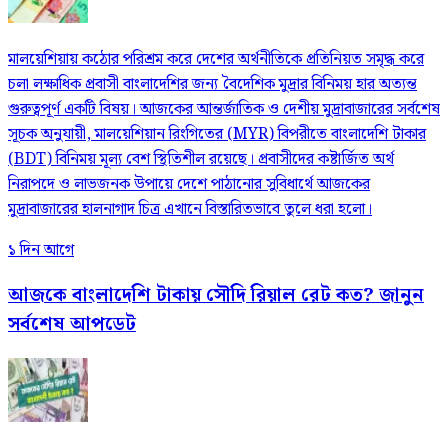
মালয়েশিয়ায় কঠোর পরিশ্রম করে দেশের অর্থনীতিকে প্রতিনিয়ত সমৃদ্ধ করে
চলা লক্ষাধিক প্রবাসী বাংলাদেশির জন্য বৈদেশিক মুদ্রার বিনিময় হার অত্যন্ত
গুরুত্বপূর্ণ একটি বিষয়। আজকের আন্তর্জাতিক ও দেশীয় মুদ্রাবাজারের সর্বশেষ
সূচক অনুযায়ী, মালয়েশিয়ান রিংগিতের (MYR) বিপরীতে বাংলাদেশি টাকার
(BDT) বিনিময় মূল্য বেশ স্থিতিশীল রয়েছে। প্রবাসীদের কষ্টার্জিত অর্থ
নিরাপদে ও লাভজনক উপায়ে দেশে পাঠানোর সুবিধার্থে আজকের
মুদ্রাবাজারের হালনাগাদ চিত্র এখানে বিস্তারিতভাবে তুলে ধরা হলো।
১ দিন আগে
আজকে বাংলাদেশি টাকায় সৌদি রিয়াল রেট কত? জানুন
সর্বশেষ আপডেট