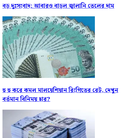
বড় দুঃসংবাদ: আবারও বাড়ল জ্বালানি তেলের দাম
হু হু করে কমল মালয়েশিয়ান রিংগিতের রেট, দেখুন
বর্তমান বিনিময় হার?