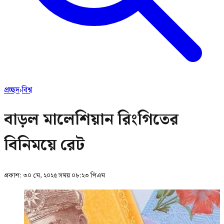
প্রচ্ছদ
›
বিশ্ব
বাড়ল মালেশিয়ান রিংগিতের
বিনিময়ে রেট
প্রকাশ:
৩০ মে, ২০২৫ সময় ০৮:২৩ পিএম