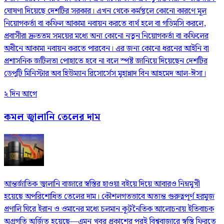
ঘোষণা দিয়েছে দেশটির সরকার। এখন থেকে কর্মস্থলে কোনো কারণে মূল
নিয়োগকর্তা বা কফিল আকামা নবায়ন করতে ব্যর্থ হলে বা গড়িমসি করলে,
প্রবাসীরা দ্রুততম সময়ের মধ্যে অন্য কোনো নতুন নিয়োগকর্তা বা কফিলের
অধীনে আকামা নবায়ন করতে পারবেন। এর জন্য কোনো ধরনের আইনি বা
প্রশাসনিক জটিলতা পোহাতে হবে না বলে স্পষ্ট জানিয়ে দিয়েছেন দেশটির
ডেপুটি মিনিস্টার অব হিউম্যান রিসোর্সেস মুহান্নাদ বিন আহমেদ আল-ঈসা।
২ দিন আগে
কমল জ্বালানি তেলের দাম
আন্তর্জাতিক জ্বালানি বাজারে স্বস্তির হাওয়া বইয়ে দিয়ে আবারও নিম্নমুখী
হয়েছে অপরিশোধিত তেলের দাম। কৌশলগতভাবে অত্যন্ত গুরুত্বপূর্ণ হরমুজ
প্রণালি ঘিরে ইরান ও ওমানের মধ্যে চলমান কূটনৈতিক আলোচনায় ইতিবাচক
অগ্রগতি অর্জিত হয়েছে—এমন খবর প্রকাশের পরই বিশ্ববাজারে স্বস্তি ফিরতে