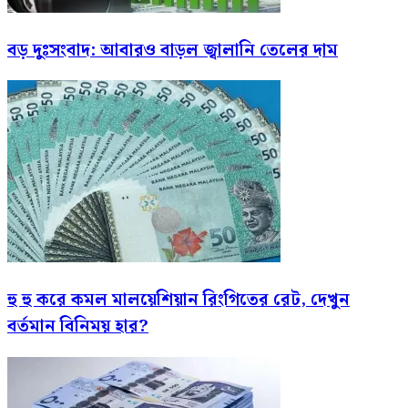
বড় দুঃসংবাদ: আবারও বাড়ল জ্বালানি তেলের দাম
হু হু করে কমল মালয়েশিয়ান রিংগিতের রেট, দেখুন
বর্তমান বিনিময় হার?