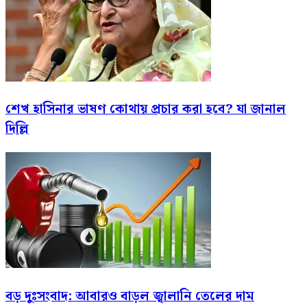
শেখ হাসিনার ভাষণ কোথায় প্রচার করা হবে? যা জানাল
দিল্লি
বড় দুঃসংবাদ: আবারও বাড়ল জ্বালানি তেলের দাম