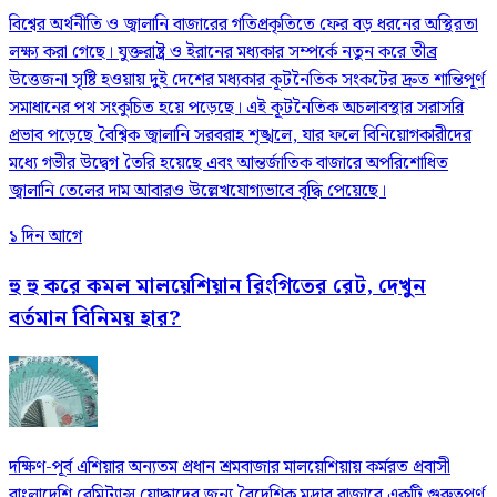
বিশ্বের অর্থনীতি ও জ্বালানি বাজারের গতিপ্রকৃতিতে ফের বড় ধরনের অস্থিরতা
লক্ষ্য করা গেছে। যুক্তরাষ্ট্র ও ইরানের মধ্যকার সম্পর্কে নতুন করে তীব্র
উত্তেজনা সৃষ্টি হওয়ায় দুই দেশের মধ্যকার কূটনৈতিক সংকটের দ্রুত শান্তিপূর্ণ
সমাধানের পথ সংকুচিত হয়ে পড়েছে। এই কূটনৈতিক অচলাবস্থার সরাসরি
প্রভাব পড়েছে বৈশ্বিক জ্বালানি সরবরাহ শৃঙ্খলে, যার ফলে বিনিয়োগকারীদের
মধ্যে গভীর উদ্বেগ তৈরি হয়েছে এবং আন্তর্জাতিক বাজারে অপরিশোধিত
জ্বালানি তেলের দাম আবারও উল্লেখযোগ্যভাবে বৃদ্ধি পেয়েছে।
১ দিন আগে
হু হু করে কমল মালয়েশিয়ান রিংগিতের রেট, দেখুন
বর্তমান বিনিময় হার?
দক্ষিণ-পূর্ব এশিয়ার অন্যতম প্রধান শ্রমবাজার মালয়েশিয়ায় কর্মরত প্রবাসী
বাংলাদেশি রেমিট্যান্স যোদ্ধাদের জন্য বৈদেশিক মুদ্রার বাজারে একটি গুরুত্বপূর্ণ