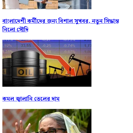
বাংলাদেশী কর্মীদের জন্য বিশাল সুখবর, নতুন সিদ্ধান্ত
নিলো সৌদি
কমল জ্বালানি তেলের দাম