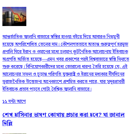
আন্তর্জাতিক জ্বালানি বাজারে স্বস্তির হাওয়া বইয়ে দিয়ে আবারও নিম্নমুখী
হয়েছে অপরিশোধিত তেলের দাম। কৌশলগতভাবে অত্যন্ত গুরুত্বপূর্ণ হরমুজ
প্রণালি ঘিরে ইরান ও ওমানের মধ্যে চলমান কূটনৈতিক আলোচনায় ইতিবাচক
অগ্রগতি অর্জিত হয়েছে—এমন খবর প্রকাশের পরই বিশ্ববাজারে স্বস্তি ফিরতে
শুরু করেছে। বিনিয়োগকারীদের মধ্যে জোরালো ধারণা তৈরি হয়েছে যে, এই
আলোচনার সফল ও চূড়ান্ত পরিণতি যুক্তরাষ্ট্র ও ইরানের মধ্যকার দীর্ঘদিনের
ভূরাজনৈতিক উত্তেজনা অনেকাংশে প্রশমিত করতে পারে, যার সুদূরপ্রসারী
ইতিবাচক প্রভাব পড়বে গোটা বৈশ্বিক জ্বালানি বাজারে।
১১ ঘণ্টা আগে
শেখ হাসিনার ভাষণ কোথায় প্রচার করা হবে? যা জানাল
দিল্লি