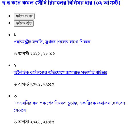
হু হু করে কমল সৌদি রিয়ালের বিনিময় হার (০২ আগস্ট)
সর্বশেষ সংবাদ
সর্বাধিক পঠিত
১
প্রধানমন্ত্রীর সম্মতি, সুখবর পেলেন লাখো শিক্ষক
৬ আগস্ট ২০২৬, ২৩:০২
২
অনৈতিক কর্মকাণ্ডের অভিযোগে জামায়াত সভাপতি বহিষ্কার
৬ আগস্ট ২০২৬, ২২:৫০
৩
এসএসসির ফল প্রকাশের দিনক্ষণ চূড়ান্ত, এক ক্লিকে ফলাফল দেখবেন
যেভাবে
৬ আগস্ট ২০২৬, ২১:৫৫