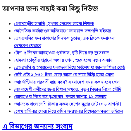
আপনার জন্য বাছাই করা কিছু নিউজ
›
প্রধানমন্ত্রীর সম্মতি, সুখবর পেলেন লাখো শিক্ষক
›
অনৈতিক কর্মকাণ্ডের অভিযোগে জামায়াত সভাপতি বহিষ্কার
›
এসএসসির ফল প্রকাশের দিনক্ষণ চূড়ান্ত, এক ক্লিকে ফলাফল
দেখবেন যেভাবে
›
টানা ৫ দিনের আবহাওয়া পূর্বাভাস, বৃষ্টি নিয়ে বড় দুঃসংবাদ
›
হামজা চৌধুরীর পুরানো অধ্যায় শেষ, শুরু হচ্ছে নতুন অধ্যায়
›
এসএসসি ও সমমানের ফলাফল নিয়ে সর্বশেষ যা জানাল শিক্ষা বোর্ড
›
ভরি প্রতি ৯,৮৫৬ টাকা বেড়ে আজ যে দামে বিক্রি হচ্ছে সোনা
›
আর্জেন্টিনার পরবর্তী ম্যাচ কবে? বাংলাদেশ সময় কখন হবে খেলা
›
বাংলাদেশী কর্মীদের জন্য বিশাল সুখবর, নতুন সিদ্ধান্ত নিলো সৌদি
›
আবহাওয়া নিয়ে বড় দুঃসংবাদ: বন্যার আশঙ্কা ১২ জেলায়
›
আজকে বাংলাদেশি টাকায় সকল দেশের মুদ্রার রেট (০৬ আগস্ট)
›
শেখ হাসিনার ফেরা নিয়ে রুমিন ফারহানার বিষ্ফোরক মন্তব্য ভাইরাল
এ বিভাগের অন্যান্য সংবাদ