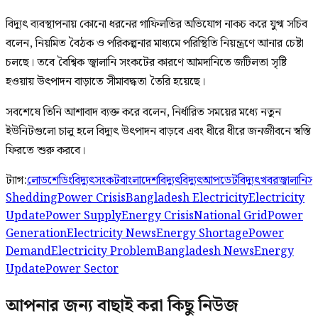
বিদ্যুৎ ব্যবস্থাপনায় কোনো ধরনের গাফিলতির অভিযোগ নাকচ করে যুগ্ম সচিব
বলেন, নিয়মিত বৈঠক ও পরিকল্পনার মাধ্যমে পরিস্থিতি নিয়ন্ত্রণে আনার চেষ্টা
চলছে। তবে বৈশ্বিক জ্বালানি সংকটের কারণে আমদানিতে জটিলতা সৃষ্টি
হওয়ায় উৎপাদন বাড়াতে সীমাবদ্ধতা তৈরি হয়েছে।
সবশেষে তিনি আশাবাদ ব্যক্ত করে বলেন, নির্ধারিত সময়ের মধ্যে নতুন
ইউনিটগুলো চালু হলে বিদ্যুৎ উৎপাদন বাড়বে এবং ধীরে ধীরে জনজীবনে স্বস্তি
ফিরতে শুরু করবে।
ট্যাগ:
লোডশেডিং
বিদ্যুৎসংকট
বাংলাদেশবিদ্যুৎ
বিদ্যুৎআপডেট
বিদ্যুৎখবর
জ্বালানি
Shedding
Power Crisis
Bangladesh Electricity
Electricity
Update
Power Supply
Energy Crisis
National Grid
Power
Generation
Electricity News
Energy Shortage
Power
Demand
Electricity Problem
Bangladesh News
Energy
Update
Power Sector
আপনার জন্য বাছাই করা কিছু নিউজ