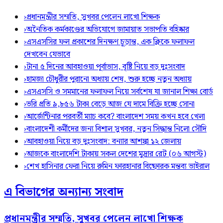
›
প্রধানমন্ত্রীর সম্মতি, সুখবর পেলেন লাখো শিক্ষক
›
অনৈতিক কর্মকাণ্ডের অভিযোগে জামায়াত সভাপতি বহিষ্কার
›
এসএসসির ফল প্রকাশের দিনক্ষণ চূড়ান্ত, এক ক্লিকে ফলাফল
দেখবেন যেভাবে
›
টানা ৫ দিনের আবহাওয়া পূর্বাভাস, বৃষ্টি নিয়ে বড় দুঃসংবাদ
›
হামজা চৌধুরীর পুরানো অধ্যায় শেষ, শুরু হচ্ছে নতুন অধ্যায়
›
এসএসসি ও সমমানের ফলাফল নিয়ে সর্বশেষ যা জানাল শিক্ষা বোর্ড
›
ভরি প্রতি ৯,৮৫৬ টাকা বেড়ে আজ যে দামে বিক্রি হচ্ছে সোনা
›
আর্জেন্টিনার পরবর্তী ম্যাচ কবে? বাংলাদেশ সময় কখন হবে খেলা
›
বাংলাদেশী কর্মীদের জন্য বিশাল সুখবর, নতুন সিদ্ধান্ত নিলো সৌদি
›
আবহাওয়া নিয়ে বড় দুঃসংবাদ: বন্যার আশঙ্কা ১২ জেলায়
›
আজকে বাংলাদেশি টাকায় সকল দেশের মুদ্রার রেট (০৬ আগস্ট)
›
শেখ হাসিনার ফেরা নিয়ে রুমিন ফারহানার বিষ্ফোরক মন্তব্য ভাইরাল
এ বিভাগের অন্যান্য সংবাদ
প্রধানমন্ত্রীর সম্মতি, সুখবর পেলেন লাখো শিক্ষক