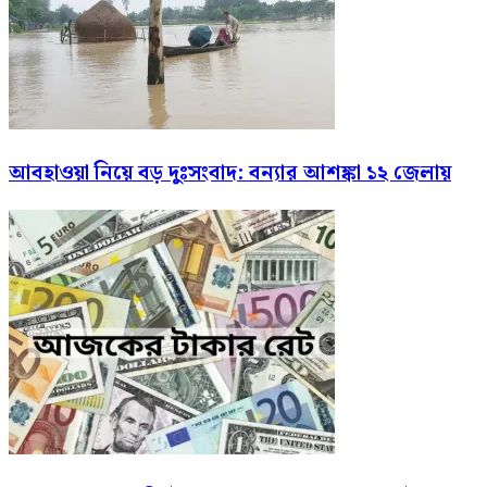
আবহাওয়া নিয়ে বড় দুঃসংবাদ: বন্যার আশঙ্কা ১২ জেলায়