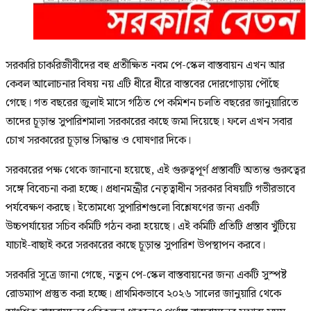
সরকারি চাকরিজীবীদের বহু প্রতীক্ষিত নবম পে-স্কেল বাস্তবায়ন এখন আর
কেবল আলোচনার বিষয় নয় এটি ধীরে ধীরে বাস্তবের দোরগোড়ায় পৌঁছে
গেছে। গত বছরের জুলাই মাসে গঠিত পে কমিশন চলতি বছরের জানুয়ারিতে
তাদের চূড়ান্ত সুপারিশমালা সরকারের কাছে জমা দিয়েছে। ফলে এখন সবার
চোখ সরকারের চূড়ান্ত সিদ্ধান্ত ও ঘোষণার দিকে।
সরকারের পক্ষ থেকে জানানো হয়েছে, এই গুরুত্বপূর্ণ প্রস্তাবটি অত্যন্ত গুরুত্বের
সঙ্গে বিবেচনা করা হচ্ছে। প্রধানমন্ত্রীর নেতৃত্বাধীন সরকার বিষয়টি গভীরভাবে
পর্যবেক্ষণ করছে। ইতোমধ্যে সুপারিশগুলো বিশ্লেষণের জন্য একটি
উচ্চপর্যায়ের সচিব কমিটি গঠন করা হয়েছে। এই কমিটি প্রতিটি প্রস্তাব খুঁটিয়ে
যাচাই-বাছাই করে সরকারের কাছে চূড়ান্ত সুপারিশ উপস্থাপন করবে।
সরকারি সূত্রে জানা গেছে, নতুন পে-স্কেল বাস্তবায়নের জন্য একটি সুস্পষ্ট
রোডম্যাপ প্রস্তুত করা হচ্ছে। প্রাথমিকভাবে ২০২৬ সালের জানুয়ারি থেকে