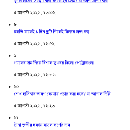
ফুটবলারের সঙ্গে নোরা ফাতেহির প্রেম? যা জানালেন নোরা
৫ আগস্ট ২০২৬, ১৩:০২
৮
চলতি মাসেই ১ দিন ছুটি নিলেই মিলবে লম্বা বন্ধ
৫ আগস্ট ২০২৬, ১২:৫২
৯
গ্যাসের দাম নিয়ে বিশাল সুখবর দিলো পেট্রোবাংলা
৫ আগস্ট ২০২৬, ১২:৩৬
১০
শেখ হাসিনার ভাষণ কোথায় প্রচার করা হবে? যা জানাল দিল্লি
৫ আগস্ট ২০২৬, ১২:২৩
১১
টানা তৃতীয় দফায় বাড়ল স্বর্ণের দাম