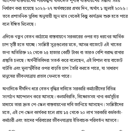
আংশিক বাস্তবায়নের পরিকল্পনা থাকলেও পূর্ণাঙ্গ বাস্তবায়নের সম্ভাব্য সময়
নির্ধারণ করা হয়েছে ২০২৬-২৭ অর্থবছরের প্রথম দিন, অর্থাৎ ১ জুলাই ২০২৬।
তবে প্রশাসনিক সুবিধা অনুযায়ী জুন মাস থেকেই কিছু কার্যক্রম শুরু হতে পারে
বলে ইঙ্গিত মিলেছে।
এদিকে নতুন বেতন কাঠামো বাস্তবায়নে সরকারের ওপর বড় ধরনের আর্থিক
চাপ সৃষ্টি হতে যাচ্ছে। সংশ্লিষ্ট সূত্রগুলোর মতে, আসন্ন বাজেটে এই খাতের
জন্য অতিরিক্ত ২২ থেকে ২৫ হাজার কোটি টাকা বা তারও বেশি বরাদ্দ রাখার
প্রস্তুতি চলছে। অর্থনীতিবিদরা সতর্ক করে বলেছেন, এই বিশাল ব্যয় বাজেট
ঘাটতি এবং মূল্যস্ফীতির ওপর বাড়তি চাপ তৈরি করতে পারে, যা সাধারণ
মানুষের জীবনযাত্রায় প্রভাব ফেলতে পারে।
অন্যদিকে দীর্ঘদিন ধরে বেতন বৃদ্ধির দাবিতে সরকারি কর্মচারীদের বিভিন্ন
সংগঠন আন্দোলন করে আসছে। কলমবিরতি, বিক্ষোভসহ নানা কর্মসূচির
মাধ্যমে তারা দ্রুত পে-স্কেল বাস্তবায়নের দাবি জানিয়ে আসছেন। সংশ্লিষ্টদের
মতে, এই পে-স্কেল কার্যকর হলে প্রায় ১৫ থেকে ২০ লাখ সরকারি কর্মকর্তা-
কর্মচারী এবং তাদের পরিবারের জীবনযাত্রায় ইতিবাচক পরিবর্তন আসবে।