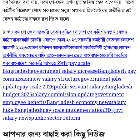
সব মিলিয়ে বলা যায়, নবম পে-স্কেল এখন চূড়ান্ত সিদ্ধান্তের অপেক্ষায়। সচিব
কমিটির বিশ্লেষণ শেষে সরকারের সবুজ সংকেত মিললেই বহু প্রতীক্ষিত এই
বেতন কাঠামো বাস্তবে রূপ নিতে যাচ্ছে।
ট্যাগ:
নবম পে স্কেল
সরকারি বেতন বৃদ্ধি
বাংলাদেশ পে কমিশন
নতুন বেতন
কাঠামো
সরকারি চাকরি খবর
পে স্কেল ২০২৬
সরকারি কর্মচারী বেতন
বাংলাদেশ
বাজেট ২০২৬
বেতন কমিশন আপডেট
সরকারি চাকরিজীবী সুবিধা
বাংলাদেশ
অর্থনীতি খবর
বেতন বৃদ্ধি আন্দোলন
নতুন স্কেল বাস্তবায়ন
সরকারি চাকরির
খবর
বাংলাদেশ সরকারি আপডেট
9th pay scale
Bangladesh
government salary increase
Bangladesh pay
commission
new salary structure
government jobs
update
pay scale 2026
public servant salary
Bangladesh
budget 2026
salary commission update
government
employee benefits
Bangladesh economy news
salary
hike Bangladesh
pay scale implementation
BD govt
salary news
public sector reform
আপনার জন্য বাছাই করা কিছু নিউজ