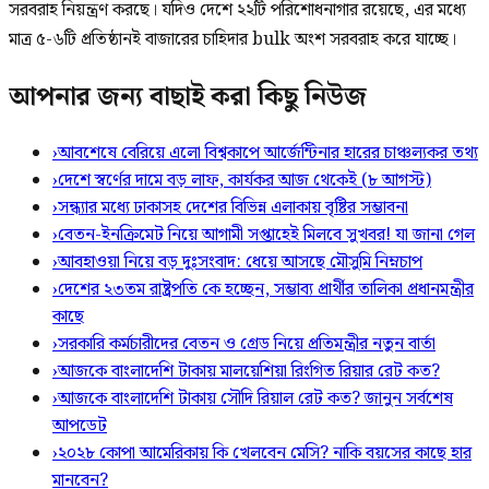
সরবরাহ নিয়ন্ত্রণ করছে। যদিও দেশে ২২টি পরিশোধনাগার রয়েছে, এর মধ্যে
মাত্র ৫-৬টি প্রতিষ্ঠানই বাজারের চাহিদার bulk অংশ সরবরাহ করে যাচ্ছে।
আপনার জন্য বাছাই করা কিছু নিউজ
›
আবশেষে বেরিয়ে এলো বিশ্বকাপে আর্জেন্টিনার হারের চাঞ্চল্যকর তথ্য
›
দেশে স্বর্ণের দামে বড় লাফ, কার্যকর আজ থেকেই (৮ আগস্ট)
›
সন্ধ্যার মধ্যে ঢাকাসহ দেশের বিভিন্ন এলাকায় বৃষ্টির সম্ভাবনা
›
বেতন-ইনক্রিমেট নিয়ে আগামী সপ্তাহেই মিলবে সুখবর! যা জানা গেল
›
আবহাওয়া নিয়ে বড় দুঃসংবাদ: ধেয়ে আসছে মৌসুমি নিম্নচাপ
›
দেশের ২৩তম রাষ্ট্রপতি কে হচ্ছেন, সম্ভাব্য প্রার্থীর তালিকা প্রধানমন্ত্রীর
কাছে
›
সরকারি কর্মচারীদের বেতন ও গ্রেড নিয়ে প্রতিমন্ত্রীর নতুন বার্তা
›
আজকে বাংলাদেশি টাকায় মালয়েশিয়া রিংগিত রিয়ার রেট কত?
›
আজকে বাংলাদেশি টাকায় সৌদি রিয়াল রেট কত? জানুন সর্বশেষ
আপডেট
›
২০২৮ কোপা আমেরিকায় কি খেলবেন মেসি? নাকি বয়সের কাছে হার
মানবেন?