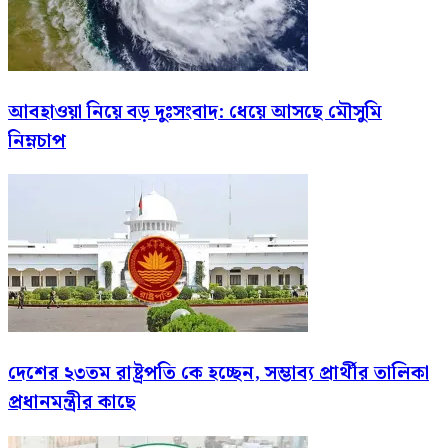
আবহাওয়া নিয়ে বড় দুঃসংবাদ: ধেয়ে আসছে মৌসুমি
নিম্নচাপ
দেশের ২৩তম রাষ্ট্রপতি কে হচ্ছেন, সম্ভাব্য প্রার্থীর তালিকা
প্রধানমন্ত্রীর কাছে