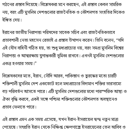
গঠনের প্রস্তাব দিয়েছে। বিশ্লেষকরা মনে করছেন, এই প্রস্তাব কেবল সামরিক
নয়, বরং এটি মুসলিম দেশগুলোর রাজনৈতিক ও কৌশলগত সংহতির দিকেও
ইঙ্গিত দেয়।
ইরানের জাতীয় নিরাপত্তা পরিষদের সাবেক সচিব এবং রাজনৈতিকভাবে
প্রভাবশালী নেতা মহসেন রেজাই এ প্রস্তাব উত্থাপন করেন। তিনি বলেন, “যদি
এই যৌথ বাহিনী গঠিত হয়, তা শুধু মধ্যপ্রাচ্যের নয়, বরং সমগ্র মুসলিম বিশ্বের
নিরাপত্তা ও আত্মরক্ষায় যুগান্তকারী ভূমিকা রাখবে। এখনই মুসলিম দেশগুলোর
একত্র হওয়ার সময়।”
বিশ্লেষকদের মতে, ইরান, সৌদি আরব, পাকিস্তান ও তুরস্কের মতো চারটি
শক্তিশালী মুসলিম দেশ একজোট হলে মধ্যপ্রাচ্যের বিদ্যমান শক্তির ভারসাম্যে
বড় পরিবর্তন আসতে পারে। এটি মুসলিম দেশগুলোর মধ্যে পারস্পরিক আস্থা ও
ঐক্য বৃদ্ধি করবে, একই সঙ্গে পশ্চিমা শক্তিগুলোর কৌশলগত অবস্থানেও
প্রভাব ফেলতে পারে।
এই প্রস্তাব এমন এক সময় এসেছে, যখন ইরান-ইসরায়েল দ্বন্দ্ব নতুন মাত্রা
পেয়েছে। সম্প্রতি ইরান থেকে নিক্ষিপ্ত ক্ষেপণাস্ত্রে ইসরায়েলের তেল আবিব ও