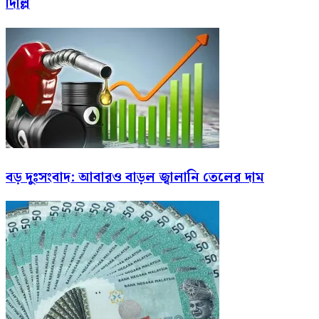
দিল্লি
বড় দুঃসংবাদ: আবারও বাড়ল জ্বালানি তেলের দাম