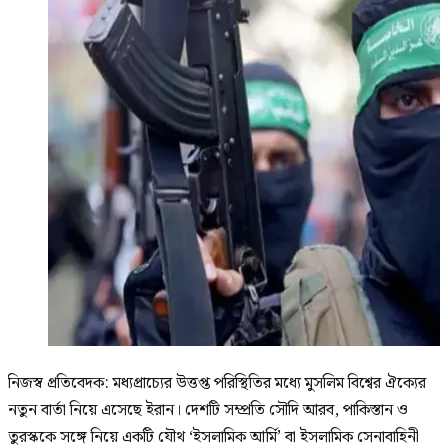
নিজস্ব প্রতিবেদক: মধ্যপ্রাচ্যের উত্তপ্ত পরিস্থিতির মধ্যে মুসলিম বিশ্বের ঐক্যের
নতুন বার্তা নিয়ে এসেছে ইরান। দেশটি সম্প্রতি সৌদি আরব, পাকিস্তান ও
তুরস্ককে সঙ্গে নিয়ে একটি যৌথ ‘ইসলামিক আর্মি’ বা ইসলামিক সেনাবাহিনী