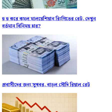
হু হু করে কমল মালয়েশিয়ান রিংগিতের রেট, দেখুন
বর্তমান বিনিময় হার?
প্রবাসীদের জন্য সুখবর, বাড়ল সৌদি রিয়াল রেট