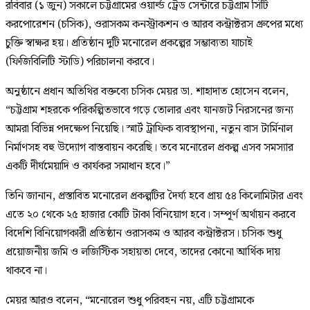
রবিবার (১ জুন) সকালে চট্টগ্রামের ওয়ার্ল্ড ট্রেড সেন্টারে চট্টগ্রাম সিটি
করপোরেশন (চসিক), ওরাসকম কনস্ট্রাকশন ও আরব কন্ট্রাক্টরস গ্রুপের মধ্যে
চুক্তি স্বাক্ষর হয়। প্রতিষ্ঠান দুটি মনোরেল প্রকল্পের সম্ভাব্যতা যাচাই
(ফিজিবিলিটি স্টাডি) পরিচালনা করবে।
অনুষ্ঠানে প্রধান অতিথির বক্তব্যে চসিক মেয়র ডা. শাহাদাত হোসেন বলেন,
“চট্টগ্রাম শহরকে পরিকল্পিতভাবে গড়ে তোলার এবং যানজট নিরসনের জন্য
আমরা বিভিন্ন পদক্ষেপ নিয়েছি। স্মার্ট ট্রাফিক ব্যবস্থাপনা, নতুন বাস টার্মিনাল
নির্মাণসহ বহু উদ্যোগ বাস্তবায়ন করেছি। তবে মনোরেল প্রকল্প এসব সমস্যার
একটি দীর্ঘমেয়াদি ও কার্যকর সমাধান হবে।”
তিনি জানান, প্রস্তাবিত মনোরেল প্রকল্পটির দৈর্ঘ্য হবে প্রায় ৫৪ কিলোমিটার এবং
এতে ২০ থেকে ২৫ হাজার কোটি টাকা বিনিয়োগ হবে। সম্পূর্ণ অর্থায়ন করবে
বিদেশি বিনিয়োগকারী প্রতিষ্ঠান ওরাসকম ও আরব কন্ট্রাক্টরস। চসিক শুধু
প্রয়োজনীয় জমি ও লজিস্টিক সহায়তা দেবে, তাদের কোনো আর্থিক দায়
থাকবে না।
মেয়র আরও বলেন, “মনোরেল শুধু পরিবহন নয়, এটি চট্টগ্রামকে