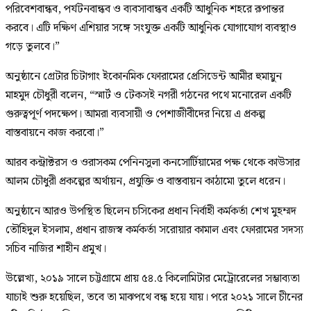
পরিবেশবান্ধব, পর্যটনবান্ধব ও ব্যবসাবান্ধব একটি আধুনিক শহরে রূপান্তর
করবে। এটি দক্ষিণ এশিয়ার সঙ্গে সংযুক্ত একটি আধুনিক যোগাযোগ ব্যবস্থাও
গড়ে তুলবে।”
অনুষ্ঠানে গ্রেটার চিটাগাং ইকোনমিক ফোরামের প্রেসিডেন্ট আমীর হুমায়ুন
মাহমুদ চৌধুরী বলেন, “স্মার্ট ও টেকসই নগরী গঠনের পথে মনোরেল একটি
গুরুত্বপূর্ণ পদক্ষেপ। আমরা ব্যবসায়ী ও পেশাজীবীদের নিয়ে এ প্রকল্প
বাস্তবায়নে কাজ করবো।”
আরব কন্ট্রাক্টরস ও ওরাসকম পেনিনসুলা কনসোর্টিয়ামের পক্ষ থেকে কাউসার
আলম চৌধুরী প্রকল্পের অর্থায়ন, প্রযুক্তি ও বাস্তবায়ন কাঠামো তুলে ধরেন।
অনুষ্ঠানে আরও উপস্থিত ছিলেন চসিকের প্রধান নির্বাহী কর্মকর্তা শেখ মুহম্মদ
তৌহিদুল ইসলাম, প্রধান রাজস্ব কর্মকর্তা সরোয়ার কামাল এবং ফোরামের সদস্য
সচিব নাজির শাহীন প্রমুখ।
উল্লেখ্য, ২০১৯ সালে চট্টগ্রামে প্রায় ৫৪.৫ কিলোমিটার মেট্রোরেলের সম্ভাব্যতা
যাচাই শুরু হয়েছিল, তবে তা মাঝপথে বন্ধ হয়ে যায়। পরে ২০২১ সালে চীনের