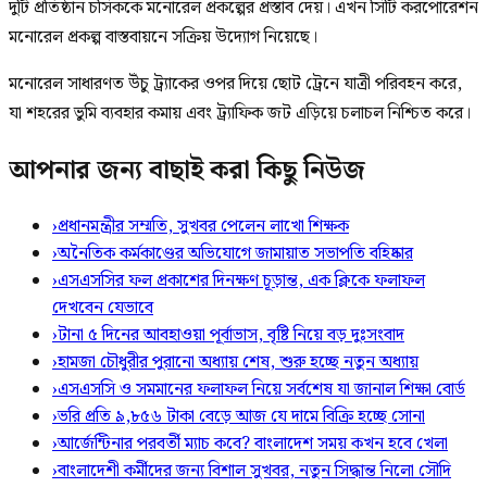
দুটি প্রতিষ্ঠান চসিককে মনোরেল প্রকল্পের প্রস্তাব দেয়। এখন সিটি করপোরেশন
মনোরেল প্রকল্প বাস্তবায়নে সক্রিয় উদ্যোগ নিয়েছে।
মনোরেল সাধারণত উঁচু ট্র্যাকের ওপর দিয়ে ছোট ট্রেনে যাত্রী পরিবহন করে,
যা শহরের ভুমি ব্যবহার কমায় এবং ট্র্যাফিক জট এড়িয়ে চলাচল নিশ্চিত করে।
আপনার জন্য বাছাই করা কিছু নিউজ
›
প্রধানমন্ত্রীর সম্মতি, সুখবর পেলেন লাখো শিক্ষক
›
অনৈতিক কর্মকাণ্ডের অভিযোগে জামায়াত সভাপতি বহিষ্কার
›
এসএসসির ফল প্রকাশের দিনক্ষণ চূড়ান্ত, এক ক্লিকে ফলাফল
দেখবেন যেভাবে
›
টানা ৫ দিনের আবহাওয়া পূর্বাভাস, বৃষ্টি নিয়ে বড় দুঃসংবাদ
›
হামজা চৌধুরীর পুরানো অধ্যায় শেষ, শুরু হচ্ছে নতুন অধ্যায়
›
এসএসসি ও সমমানের ফলাফল নিয়ে সর্বশেষ যা জানাল শিক্ষা বোর্ড
›
ভরি প্রতি ৯,৮৫৬ টাকা বেড়ে আজ যে দামে বিক্রি হচ্ছে সোনা
›
আর্জেন্টিনার পরবর্তী ম্যাচ কবে? বাংলাদেশ সময় কখন হবে খেলা
›
বাংলাদেশী কর্মীদের জন্য বিশাল সুখবর, নতুন সিদ্ধান্ত নিলো সৌদি