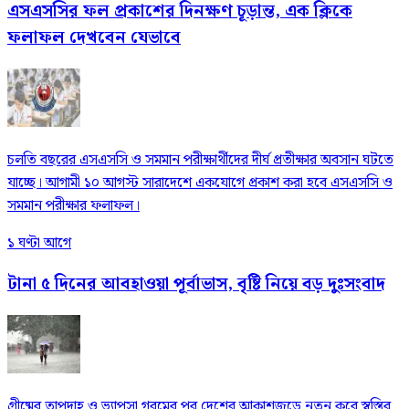
এসএসসির ফল প্রকাশের দিনক্ষণ চূড়ান্ত, এক ক্লিকে
ফলাফল দেখবেন যেভাবে
চলতি বছরের এসএসসি ও সমমান পরীক্ষার্থীদের দীর্ঘ প্রতীক্ষার অবসান ঘটতে
যাচ্ছে। আগামী ১০ আগস্ট সারাদেশে একযোগে প্রকাশ করা হবে এসএসসি ও
সমমান পরীক্ষার ফলাফল।
১ ঘণ্টা আগে
টানা ৫ দিনের আবহাওয়া পূর্বাভাস, বৃষ্টি নিয়ে বড় দুঃসংবাদ
গ্রীষ্মের তাপদাহ ও ভ্যাপসা গরমের পর দেশের আকাশজুড়ে নতুন করে স্বস্তির