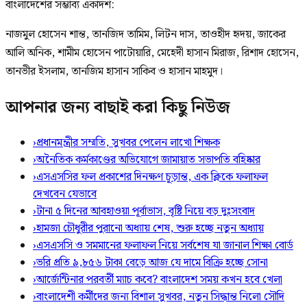
বাংলাদেশের সম্ভাব্য একাদশ:
নাজমুল হোসেন শান্ত, তানজিদ তামিম, লিটন দাস, তাওহীদ হৃদয়, জাকের
আলি অনিক, শামীম হোসেন পাটোয়ারি, মেহেদী হাসান মিরাজ, রিশাদ হোসেন,
তানভীর ইসলাম, তানজিম হাসান সাকিব ও হাসান মাহমুদ।
আপনার জন্য বাছাই করা কিছু নিউজ
›
প্রধানমন্ত্রীর সম্মতি, সুখবর পেলেন লাখো শিক্ষক
›
অনৈতিক কর্মকাণ্ডের অভিযোগে জামায়াত সভাপতি বহিষ্কার
›
এসএসসির ফল প্রকাশের দিনক্ষণ চূড়ান্ত, এক ক্লিকে ফলাফল
দেখবেন যেভাবে
›
টানা ৫ দিনের আবহাওয়া পূর্বাভাস, বৃষ্টি নিয়ে বড় দুঃসংবাদ
›
হামজা চৌধুরীর পুরানো অধ্যায় শেষ, শুরু হচ্ছে নতুন অধ্যায়
›
এসএসসি ও সমমানের ফলাফল নিয়ে সর্বশেষ যা জানাল শিক্ষা বোর্ড
›
ভরি প্রতি ৯,৮৫৬ টাকা বেড়ে আজ যে দামে বিক্রি হচ্ছে সোনা
›
আর্জেন্টিনার পরবর্তী ম্যাচ কবে? বাংলাদেশ সময় কখন হবে খেলা
›
বাংলাদেশী কর্মীদের জন্য বিশাল সুখবর, নতুন সিদ্ধান্ত নিলো সৌদি