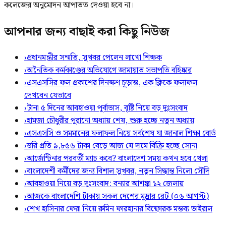
কলেজের অনুমোদন আপাতত দেওয়া হবে না।
আপনার জন্য বাছাই করা কিছু নিউজ
›
প্রধানমন্ত্রীর সম্মতি, সুখবর পেলেন লাখো শিক্ষক
›
অনৈতিক কর্মকাণ্ডের অভিযোগে জামায়াত সভাপতি বহিষ্কার
›
এসএসসির ফল প্রকাশের দিনক্ষণ চূড়ান্ত, এক ক্লিকে ফলাফল
দেখবেন যেভাবে
›
টানা ৫ দিনের আবহাওয়া পূর্বাভাস, বৃষ্টি নিয়ে বড় দুঃসংবাদ
›
হামজা চৌধুরীর পুরানো অধ্যায় শেষ, শুরু হচ্ছে নতুন অধ্যায়
›
এসএসসি ও সমমানের ফলাফল নিয়ে সর্বশেষ যা জানাল শিক্ষা বোর্ড
›
ভরি প্রতি ৯,৮৫৬ টাকা বেড়ে আজ যে দামে বিক্রি হচ্ছে সোনা
›
আর্জেন্টিনার পরবর্তী ম্যাচ কবে? বাংলাদেশ সময় কখন হবে খেলা
›
বাংলাদেশী কর্মীদের জন্য বিশাল সুখবর, নতুন সিদ্ধান্ত নিলো সৌদি
›
আবহাওয়া নিয়ে বড় দুঃসংবাদ: বন্যার আশঙ্কা ১২ জেলায়
›
আজকে বাংলাদেশি টাকায় সকল দেশের মুদ্রার রেট (০৬ আগস্ট)
›
শেখ হাসিনার ফেরা নিয়ে রুমিন ফারহানার বিষ্ফোরক মন্তব্য ভাইরাল