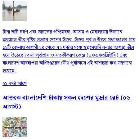
টানা ভারী বর্ষণ এবং ভারতের পশ্চিমবঙ্গ, আসাম ও মেঘালয়ের উজানে
অব্যাহত তীব্র বৃষ্টির প্রভাবে দেশের উত্তর, উত্তর-পূর্ব ও উত্তর-মধ্যাঞ্চলের প্রায়
১২টি জেলায় আগামী ২৪ থেকে ৭২ ঘণ্টার মধ্যে স্বল্পমেয়াদি বন্যার আশঙ্কা তীব্র
হয়ে উঠেছে। বন্যা পূর্বাভাস ও সতর্কীকরণ কেন্দ্র (এফএফডব্লিউসি) এবং
বাংলাদেশ আবহাওয়া অধিদপ্তরের যৌথ পূর্বাভাসে এই আশঙ্কার কথা জানানো
হয়েছে।
২১ ঘণ্টা আগে
আজকে বাংলাদেশি টাকায় সকল দেশের মুদ্রার রেট (০৬
আগস্ট)