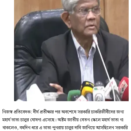
নিজস্ব প্রতিবেদক: দীর্ঘ প্রতীক্ষার পর অবশেষে সরকারি চাকরিজীবীদের জন্য
মহার্ঘ ভাতা চালুর ঘোষণা এসেছে। অষ্টম জাতীয় বেতন স্কেলে মহার্ঘ ভাতা না
থাকলেও, বহুদিন ধরে এ ভাতা পুনরায় চালুর দাবি জানিয়ে আসছিলেন সরকারি