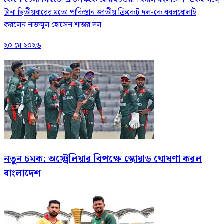
কোনো টেস্ট সিরিজে প্রতিপক্ষকে হোয়াইটওয়াশ করল বাংলাদেশ। একই সঙ্গে
টানা দ্বিতীয়বারের মতো পাকিস্তান জাতীয় ক্রিকেট দল-কে ধবলধোলাই
করলেন নাজমুল হোসেন শান্তর দল।
২০ মে ২০২৬
নতুন চমক: অস্ট্রেলিয়ার বিপক্ষে স্কোয়াড ঘোষণা করল
বাংলাদেশ