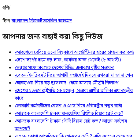
গণি/
ট্যাগ:
বাংলাদেশ ক্রিকেট
তাসকিন আহমেদ
আপনার জন্য বাছাই করা কিছু নিউজ
›
আবশেষে বেরিয়ে এলো বিশ্বকাপে আর্জেন্টিনার হারের চাঞ্চল্যকর তথ্য
›
দেশে স্বর্ণের দামে বড় লাফ, কার্যকর আজ থেকেই (৮ আগস্ট)
›
সন্ধ্যার মধ্যে ঢাকাসহ দেশের বিভিন্ন এলাকায় বৃষ্টির সম্ভাবনা
›
বেতন-ইনক্রিমেট নিয়ে আগামী সপ্তাহেই মিলবে সুখবর! যা জানা গেল
›
আবহাওয়া নিয়ে বড় দুঃসংবাদ: ধেয়ে আসছে মৌসুমি নিম্নচাপ
›
দেশের ২৩তম রাষ্ট্রপতি কে হচ্ছেন, সম্ভাব্য প্রার্থীর তালিকা প্রধানমন্ত্রীর
কাছে
›
সরকারি কর্মচারীদের বেতন ও গ্রেড নিয়ে প্রতিমন্ত্রীর নতুন বার্তা
›
আজকে বাংলাদেশি টাকায় মালয়েশিয়া রিংগিত রিয়ার রেট কত?
›
আজকে বাংলাদেশি টাকায় সৌদি রিয়াল রেট কত? জানুন সর্বশেষ
আপডেট
›
২০২৮ কোপা আমেরিকায় কি খেলবেন মেসি? নাকি বয়সের কাছে হার