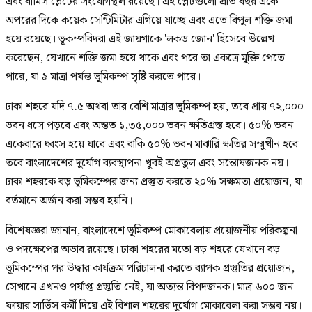
এবং বার্মিস প্লেটের সংযোগস্থল রয়েছে। এই প্লেটগুলো প্রতি বছর একে
অপরের দিকে কয়েক সেন্টিমিটার এগিয়ে যাচ্ছে এবং এতে বিপুল শক্তি জমা
হয়ে রয়েছে। ভূকম্পবিদরা এই জায়গাকে 'লকড জোন' হিসেবে উল্লেখ
করেছেন, যেখানে শক্তি জমা হয়ে থাকে এবং পরে তা একত্রে মুক্তি পেতে
পারে, যা ৯ মাত্রা পর্যন্ত ভূমিকম্প সৃষ্টি করতে পারে।
ঢাকা শহরে যদি ৭.৫ অথবা তার বেশি মাত্রার ভূমিকম্প হয়, তবে প্রায় ৭২,০০০
ভবন ধসে পড়বে এবং অন্তত ১,৩৫,০০০ ভবন ক্ষতিগ্রস্ত হবে। ৫০% ভবন
একেবারে ধ্বংস হয়ে যাবে এবং বাকি ৫০% ভবন মাঝারি ক্ষতির সম্মুখীন হবে।
তবে বাংলাদেশের দুর্যোগ ব্যবস্থাপনা খুবই অপ্রতুল এবং সন্তোষজনক নয়।
ঢাকা শহরকে বড় ভূমিকম্পের জন্য প্রস্তুত করতে ২০% সক্ষমতা প্রয়োজন, যা
বর্তমানে অর্জন করা সম্ভব হয়নি।
বিশেষজ্ঞরা জানান, বাংলাদেশে ভূমিকম্প মোকাবেলায় প্রয়োজনীয় পরিকল্পনা
ও পদক্ষেপের অভাব রয়েছে। ঢাকা শহরের মতো বড় শহরে যেখানে বড়
ভূমিকম্পের পর উদ্ধার কার্যক্রম পরিচালনা করতে ব্যাপক প্রস্তুতির প্রয়োজন,
সেখানে এখনও পর্যাপ্ত প্রস্তুতি নেই, যা অত্যন্ত বিপদজনক। মাত্র ৬০০ জন
ফায়ার সার্ভিস কর্মী দিয়ে এই বিশাল শহরের দুর্যোগ মোকাবেলা করা সম্ভব নয়।