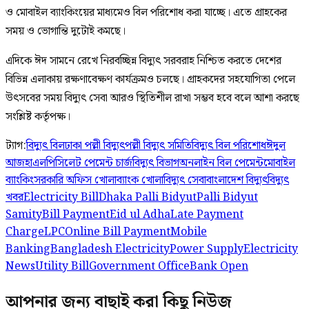
ও মোবাইল ব্যাংকিংয়ের মাধ্যমেও বিল পরিশোধ করা যাচ্ছে। এতে গ্রাহকের
সময় ও ভোগান্তি দুটোই কমছে।
এদিকে ঈদ সামনে রেখে নিরবচ্ছিন্ন বিদ্যুৎ সরবরাহ নিশ্চিত করতে দেশের
বিভিন্ন এলাকায় রক্ষণাবেক্ষণ কার্যক্রমও চলছে। গ্রাহকদের সহযোগিতা পেলে
উৎসবের সময় বিদ্যুৎ সেবা আরও স্থিতিশীল রাখা সম্ভব হবে বলে আশা করছে
সংশ্লিষ্ট কর্তৃপক্ষ।
ট্যাগ:
বিদ্যুৎ বিল
ঢাকা পল্লী বিদ্যুৎ
পল্লী বিদ্যুৎ সমিতি
বিদ্যুৎ বিল পরিশোধ
ঈদুল
আজহা
এলপিসি
লেট পেমেন্ট চার্জ
বিদ্যুৎ বিভাগ
অনলাইন বিল পেমেন্ট
মোবাইল
ব্যাংকিং
সরকারি অফিস খোলা
ব্যাংক খোলা
বিদ্যুৎ সেবা
বাংলাদেশ বিদ্যুৎ
বিদ্যুৎ
খবর
Electricity Bill
Dhaka Palli Bidyut
Palli Bidyut
Samity
Bill Payment
Eid ul Adha
Late Payment
Charge
LPC
Online Bill Payment
Mobile
Banking
Bangladesh Electricity
Power Supply
Electricity
News
Utility Bill
Government Office
Bank Open
আপনার জন্য বাছাই করা কিছু নিউজ