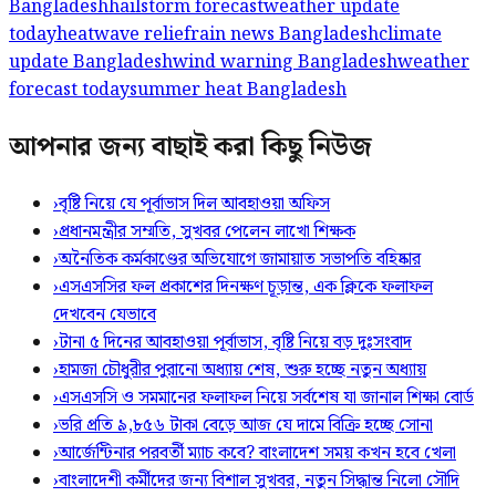
Bangladesh
hailstorm forecast
weather update
today
heatwave relief
rain news Bangladesh
climate
update Bangladesh
wind warning Bangladesh
weather
forecast today
summer heat Bangladesh
আপনার জন্য বাছাই করা কিছু নিউজ
›
বৃষ্টি নিয়ে যে পূর্বাভাস দিল আবহাওয়া অফিস
›
প্রধানমন্ত্রীর সম্মতি, সুখবর পেলেন লাখো শিক্ষক
›
অনৈতিক কর্মকাণ্ডের অভিযোগে জামায়াত সভাপতি বহিষ্কার
›
এসএসসির ফল প্রকাশের দিনক্ষণ চূড়ান্ত, এক ক্লিকে ফলাফল
দেখবেন যেভাবে
›
টানা ৫ দিনের আবহাওয়া পূর্বাভাস, বৃষ্টি নিয়ে বড় দুঃসংবাদ
›
হামজা চৌধুরীর পুরানো অধ্যায় শেষ, শুরু হচ্ছে নতুন অধ্যায়
›
এসএসসি ও সমমানের ফলাফল নিয়ে সর্বশেষ যা জানাল শিক্ষা বোর্ড
›
ভরি প্রতি ৯,৮৫৬ টাকা বেড়ে আজ যে দামে বিক্রি হচ্ছে সোনা
›
আর্জেন্টিনার পরবর্তী ম্যাচ কবে? বাংলাদেশ সময় কখন হবে খেলা
›
বাংলাদেশী কর্মীদের জন্য বিশাল সুখবর, নতুন সিদ্ধান্ত নিলো সৌদি