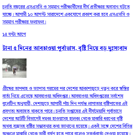
চলতি বছরের এসএসসি ও সমমান পরীক্ষার্থীদের দীর্ঘ প্রতীক্ষার অবসান ঘটতে
যাচ্ছে। আগামী ১০ আগস্ট সারাদেশে একযোগে প্রকাশ করা হবে এসএসসি ও
সমমান পরীক্ষার ফলাফল।
১৪ ঘণ্টা আগে
টানা ৫ দিনের আবহাওয়া পূর্বাভাস, বৃষ্টি নিয়ে বড় দুঃসংবাদ
গ্রীষ্মের তাপদাহ ও ভ্যাপসা গরমের পর দেশের আকাশজুড়ে নতুন করে স্বস্তির
বার্তা নিয়ে এসেছে আবহাওয়া অধিদপ্তর। আবহাওয়া অধিদপ্তরের সর্বশেষ
বুলেটিন অনুযায়ী, দেশজুড়ে আগামী পাঁচ দিন পর্যন্ত লাগাতার বৃষ্টিপাতের এই
প্রবণতা অব্যাহত থাকতে পারে। চলতি সপ্তাহের এই দীর্ঘমেয়াদি পূর্বাভাসে
দেশের আটটি বিভাগেই দমকা হাওয়াসহ হালকা থেকে মাঝারি ধরনের বৃষ্টি
অথবা বজ্রসহ বৃষ্টির সম্ভাবনার কথা জানানো হয়েছে। একই সঙ্গে দেশের বিভিন্ন
অঞ্চলে মাঝারি থেকে ভারী বর্ষণ হতে পারে বলেও সতর্কবার্তা দেওয়া হয়েছে।