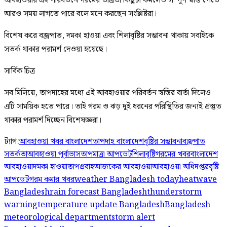
আবহাওয়ার এই পরিবর্তনে গরমের তীব্রতা কিছুটা কমলেও সম্পূর্ণ স্বস্তি পেতে
আরও সময় লাগতে পারে বলে মনে করছেন সংশ্লিষ্টরা।
বিশেষ করে বজ্রপাত, দমকা হাওয়া এবং শিলাবৃষ্টির সম্ভাবনা থাকায় সবাইকে
সতর্ক থাকার পরামর্শ দেওয়া হয়েছে।
সার্বিক চিত্র
সব মিলিয়ে, তাপদাহের মধ্যে এই আবহাওয়ার পরিবর্তন স্বস্তির বার্তা দিলেও
এটি সাময়িক হতে পারে। তাই গরম ও ঝড় দুই ধরনের পরিস্থিতির জন্যই প্রস্তুত
থাকার পরামর্শ দিচ্ছেন বিশেষজ্ঞরা।
ট্যাগ:
আবহাওয়া খবর বাংলাদেশ
তাপদাহ বাংলাদেশ
বৃষ্টির সম্ভাবনা
বজ্রপাত
সতর্কতা
আবহাওয়া পূর্বাভাস
তাপমাত্রা আপডেট
শিলাবৃষ্টি
গরমের খবর
বাংলাদেশ
আবহাওয়া
দমকা হাওয়া
তাপপ্রবাহ
আজকের আবহাওয়া
আবহাওয়া অধিদপ্তর
বৃষ্টি
আপডেট
গরম কমার খবর
weather Bangladesh today
heatwave
Bangladesh
rain forecast Bangladesh
thunderstorm
warning
temperature update Bangladesh
Bangladesh
meteorological department
storm alert