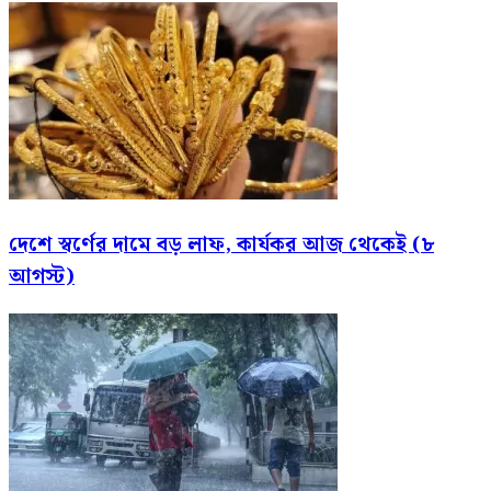
দেশে স্বর্ণের দামে বড় লাফ, কার্যকর আজ থেকেই (৮
আগস্ট)