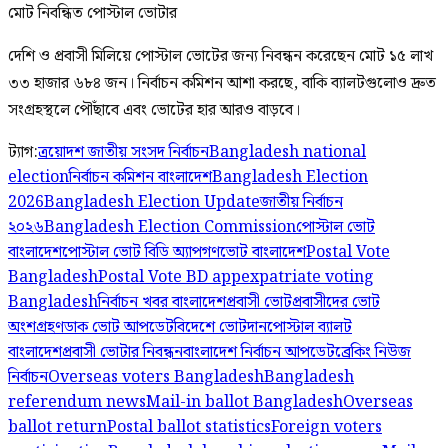
মোট নিবন্ধিত পোস্টাল ভোটার
দেশি ও প্রবাসী মিলিয়ে পোস্টাল ভোটের জন্য নিবন্ধন করেছেন মোট ১৫ লাখ
৩৩ হাজার ৬৮৪ জন। নির্বাচন কমিশন আশা করছে, বাকি ব্যালটগুলোও দ্রুত
সংগ্রহস্থলে পৌঁছাবে এবং ভোটের হার আরও বাড়বে।
ট্যাগ:
ত্রয়োদশ জাতীয় সংসদ নির্বাচন
Bangladesh national
election
নির্বাচন কমিশন বাংলাদেশ
Bangladesh Election
2026
Bangladesh Election Update
জাতীয় নির্বাচন
২০২৬
Bangladesh Election Commission
পোস্টাল ভোট
বাংলাদেশ
পোস্টাল ভোট বিডি অ্যাপ
গণভোট বাংলাদেশ
Postal Vote
Bangladesh
Postal Vote BD app
expatriate voting
Bangladesh
নির্বাচন খবর বাংলাদেশ
প্রবাসী ভোট
প্রবাসীদের ভোট
অংশগ্রহণ
ডাক ভোট আপডেট
বিদেশে ভোটদান
পোস্টাল ব্যালট
বাংলাদেশ
প্রবাসী ভোটার নিবন্ধন
বাংলাদেশ নির্বাচন আপডেট
ব্রেকিং নিউজ
নির্বাচন
Overseas voters Bangladesh
Bangladesh
referendum news
Mail-in ballot Bangladesh
Overseas
ballot return
Postal ballot statistics
Foreign voters