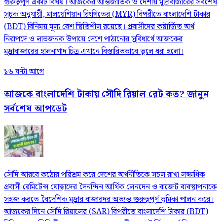
গুরুত্বপূর্ণ একটি বিষয়। আজকের আন্তর্জাতিক ও দেশীয় মুদ্রাবাজারের সর্বশেষ
সূচক অনুযায়ী, মালয়েশিয়ান রিংগিতের (MYR) বিপরীতে বাংলাদেশি টাকার
(BDT) বিনিময় মূল্য বেশ স্থিতিশীল রয়েছে। প্রবাসীদের কষ্টার্জিত অর্থ
নিরাপদে ও লাভজনক উপায়ে দেশে পাঠানোর সুবিধার্থে আজকের
মুদ্রাবাজারের হালনাগাদ চিত্র এখানে বিস্তারিতভাবে তুলে ধরা হলো।
১৬ ঘণ্টা আগে
আজকে বাংলাদেশি টাকায় সৌদি রিয়াল রেট কত? জানুন
সর্বশেষ আপডেট
সৌদি আরবে কঠোর পরিশ্রম করে দেশের অর্থনীতিকে সচল রাখা লক্ষাধিক
প্রবাসী রেমিটেন্স যোদ্ধাদের দৈনন্দিন আর্থিক লেনদেন ও বাজেট ব্যবস্থাপনাকে
সহজ করতে বৈদেশিক মুদ্রার বাজারদর অত্যন্ত গুরুত্বপূর্ণ ভূমিকা পালন করে।
আজকের দিনে সৌদি রিয়ালের (SAR) বিপরীতে বাংলাদেশি টাকার (BDT)