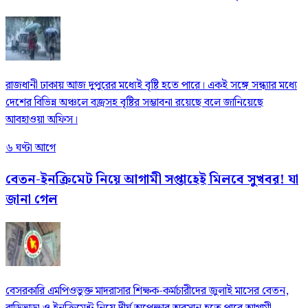
রাজধানী ঢাকায় আজ দুপুরের মধ্যেই বৃষ্টি হতে পারে। একই সঙ্গে সন্ধ্যার মধ্যে
দেশের বিভিন্ন অঞ্চলে বজ্রসহ বৃষ্টির সম্ভাবনা রয়েছে বলে জানিয়েছে
আবহাওয়া অফিস।
৬ ঘণ্টা আগে
বেতন-ইনক্রিমেট নিয়ে আগামী সপ্তাহেই মিলবে সুখবর! যা
জানা গেল
বেসরকারি এমপিওভুক্ত মাদরাসার শিক্ষক-কর্মচারীদের জুলাই মাসের বেতন,