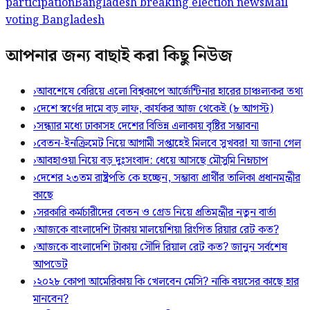
participation
Bangladesh breaking election news
Mail
voting Bangladesh
আপনার জন্য বাছাই করা কিছু নিউজ
›
আবশেষে বেরিয়ে এলো বিশ্বকাপে আর্জেন্টিনার হারের চাঞ্চল্যকর তথ্য
›
দেশে স্বর্ণের দামে বড় লাফ, কার্যকর আজ থেকেই (৮ আগস্ট)
›
সন্ধ্যার মধ্যে ঢাকাসহ দেশের বিভিন্ন এলাকায় বৃষ্টির সম্ভাবনা
›
বেতন-ইনক্রিমেট নিয়ে আগামী সপ্তাহেই মিলবে সুখবর! যা জানা গেল
›
আবহাওয়া নিয়ে বড় দুঃসংবাদ: ধেয়ে আসছে মৌসুমি নিম্নচাপ
›
দেশের ২৩তম রাষ্ট্রপতি কে হচ্ছেন, সম্ভাব্য প্রার্থীর তালিকা প্রধানমন্ত্রীর
কাছে
›
সরকারি কর্মচারীদের বেতন ও গ্রেড নিয়ে প্রতিমন্ত্রীর নতুন বার্তা
›
আজকে বাংলাদেশি টাকায় মালয়েশিয়া রিংগিত রিয়ার রেট কত?
›
আজকে বাংলাদেশি টাকায় সৌদি রিয়াল রেট কত? জানুন সর্বশেষ
আপডেট
›
২০২৮ কোপা আমেরিকায় কি খেলবেন মেসি? নাকি বয়সের কাছে হার
মানবেন?