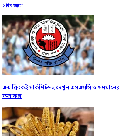
২ দিন আগে
এক ক্লিকেই মার্কশিটসহ দেখুন এসএসসি ও সমমানের
ফলাফল