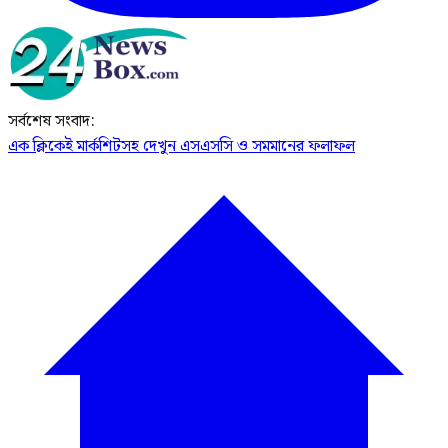
সর্বশেষ সংবাদ:
এক ক্লিকেই মার্কশিটসহ দেখুন এসএসসি ও সমমানের ফলাফল