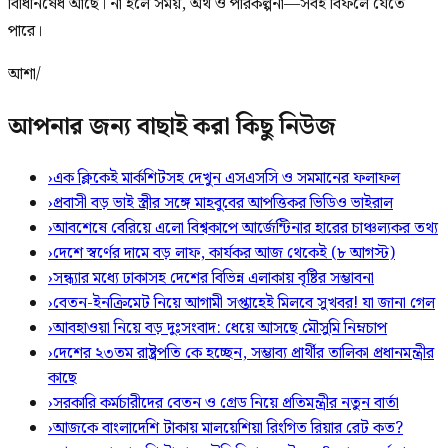
বিধিনিষেধ আছে। না হলে সময়, অর্থ ও পরিকল্পনা—সবই বিফলে যেতে
পারে।
আশা/
আপনার জন্য বাছাই করা কিছু নিউজ
›
এক ক্লিকেই মার্কশিটসহ দেখুন এসএসসি ও সমমানের ফলাফল
›
প্রবাসী বড় ভাই স্ত্রীর সঙ্গে মাহবুবের আপত্তিকর ভিডিও ভাইরাল ​
›
আবশেষে বেরিয়ে এলো বিশ্বকাপে আর্জেন্টিনার হারের চাঞ্চল্যকর তথ্য
›
দেশে স্বর্ণের দামে বড় লাফ, কার্যকর আজ থেকেই (৮ আগস্ট)
›
সন্ধ্যার মধ্যে ঢাকাসহ দেশের বিভিন্ন এলাকায় বৃষ্টির সম্ভাবনা
›
বেতন-ইনক্রিমেট নিয়ে আগামী সপ্তাহেই মিলবে সুখবর! যা জানা গেল
›
আবহাওয়া নিয়ে বড় দুঃসংবাদ: ধেয়ে আসছে মৌসুমি নিম্নচাপ
›
দেশের ২৩তম রাষ্ট্রপতি কে হচ্ছেন, সম্ভাব্য প্রার্থীর তালিকা প্রধানমন্ত্রীর
কাছে
›
সরকারি কর্মচারীদের বেতন ও গ্রেড নিয়ে প্রতিমন্ত্রীর নতুন বার্তা
›
আজকে বাংলাদেশি টাকায় মালয়েশিয়া রিংগিত রিয়ার রেট কত?