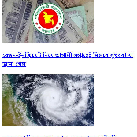
বেতন-ইনক্রিমেট নিয়ে আগামী সপ্তাহেই মিলবে সুখবর! যা
জানা গেল