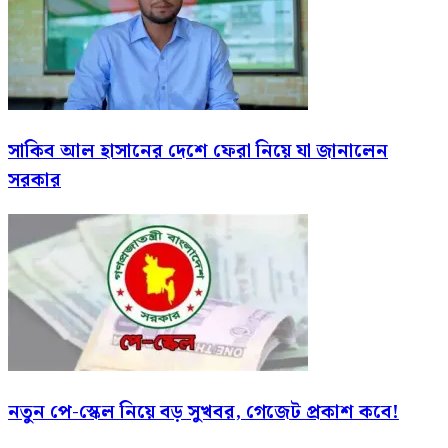
সাকিব আল হাসানের দেশে ফেরা নিয়ে যা জানালেন
সরকার
নতুন পে-স্কেল নিয়ে বড় সুখবর, গেজেট প্রকাশ কবে!