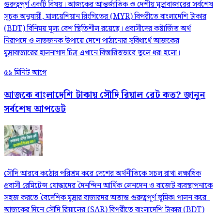
গুরুত্বপূর্ণ একটি বিষয়। আজকের আন্তর্জাতিক ও দেশীয় মুদ্রাবাজারের সর্বশেষ
সূচক অনুযায়ী, মালয়েশিয়ান রিংগিতের (MYR) বিপরীতে বাংলাদেশি টাকার
(BDT) বিনিময় মূল্য বেশ স্থিতিশীল রয়েছে। প্রবাসীদের কষ্টার্জিত অর্থ
নিরাপদে ও লাভজনক উপায়ে দেশে পাঠানোর সুবিধার্থে আজকের
মুদ্রাবাজারের হালনাগাদ চিত্র এখানে বিস্তারিতভাবে তুলে ধরা হলো।
৫৯ মিনিট আগে
আজকে বাংলাদেশি টাকায় সৌদি রিয়াল রেট কত? জানুন
সর্বশেষ আপডেট
সৌদি আরবে কঠোর পরিশ্রম করে দেশের অর্থনীতিকে সচল রাখা লক্ষাধিক
প্রবাসী রেমিটেন্স যোদ্ধাদের দৈনন্দিন আর্থিক লেনদেন ও বাজেট ব্যবস্থাপনাকে
সহজ করতে বৈদেশিক মুদ্রার বাজারদর অত্যন্ত গুরুত্বপূর্ণ ভূমিকা পালন করে।
আজকের দিনে সৌদি রিয়ালের (SAR) বিপরীতে বাংলাদেশি টাকার (BDT)