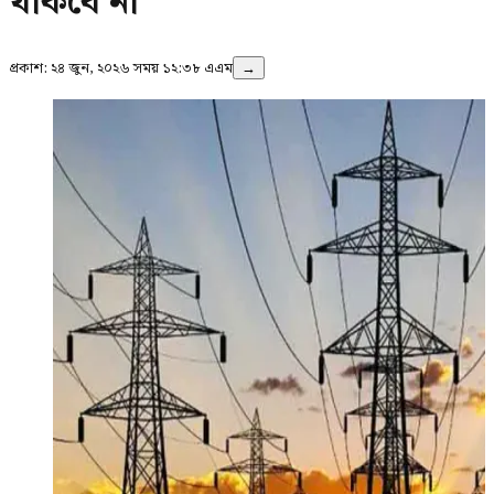
থাকবে না
প্রকাশ:
২৪ জুন, ২০২৬ সময় ১২:৩৮ এএম
→