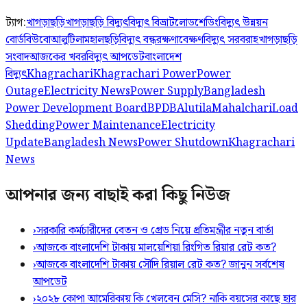
ট্যাগ:
খাগড়াছড়ি
খাগড়াছড়ি বিদ্যুৎ
বিদ্যুৎ বিভ্রাট
লোডশেডিং
বিদ্যুৎ উন্নয়ন
বোর্ড
বিউবো
আলুটিলা
মহালছড়ি
বিদ্যুৎ বন্ধ
রক্ষণাবেক্ষণ
বিদ্যুৎ সরবরাহ
খাগড়াছড়ি
সংবাদ
আজকের খবর
বিদ্যুৎ আপডেট
বাংলাদেশ
বিদ্যুৎ
Khagrachari
Khagrachari Power
Power
Outage
Electricity News
Power Supply
Bangladesh
Power Development Board
BPDB
Alutila
Mahalchari
Load
Shedding
Power Maintenance
Electricity
Update
Bangladesh News
Power Shutdown
Khagrachari
News
আপনার জন্য বাছাই করা কিছু নিউজ
›
সরকারি কর্মচারীদের বেতন ও গ্রেড নিয়ে প্রতিমন্ত্রীর নতুন বার্তা
›
আজকে বাংলাদেশি টাকায় মালয়েশিয়া রিংগিত রিয়ার রেট কত?
›
আজকে বাংলাদেশি টাকায় সৌদি রিয়াল রেট কত? জানুন সর্বশেষ
আপডেট
›
২০২৮ কোপা আমেরিকায় কি খেলবেন মেসি? নাকি বয়সের কাছে হার