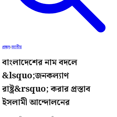
প্রচ্ছদ
›
জাতীয়
বাংলাদেশের নাম বদলে
&lsquo;জনকল্যাণ
রাষ্ট্র&rsquo; করার প্রস্তাব
ইসলামী আন্দোলনের