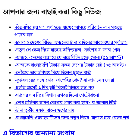
আপনার জন্য বাছাই করা কিছু নিউজ
›
বিএনপির ছয় মাস পূর্ণ হতে যাচ্ছে: আসছে পরিবর্তন-বাদ পড়তে
পারেন যারা
›
ঢাকাসহ দেশের বিভিন্ন অঞ্চলের টানা ৪ দিনের আবহাওয়ার পূর্বাভাস
›
নতুন পে স্কেল নিয়ে বাড়ছে অনিশ্চয়তা, সর্বশেষ যা জানা গেল
›
আজকে দেশের বাজারে যে দামে বিক্রি হচ্ছে সোনা (০৫ আগস্ট)
›
আজকে বাংলাদেশি টাকায় সকল দেশের টাকার রেট (০৫ আগস্ট)
›
নেইমার তার ভবিষ্যৎ নিয়ে দিলেন চূড়ান্ত বার্তা
›
ফুটবলারের সঙ্গে নোরা ফাতেহির প্রেম? যা জানালেন নোরা
›
চলতি মাসেই ১ দিন ছুটি নিলেই মিলবে লম্বা বন্ধ
›
গ্যাসের দাম নিয়ে বিশাল সুখবর দিলো পেট্রোবাংলা
›
শেখ হাসিনার ভাষণ কোথায় প্রচার করা হবে? যা জানাল দিল্লি
›
টানা তৃতীয় দফায় বাড়ল স্বর্ণের দাম
›
বাংলাদেশি ওমরাহযাত্রীদের জন্য নতুন নিয়ম, মানতে হবে যেসব শর্ত
এ বিভাগের অন্যান্য সংবাদ