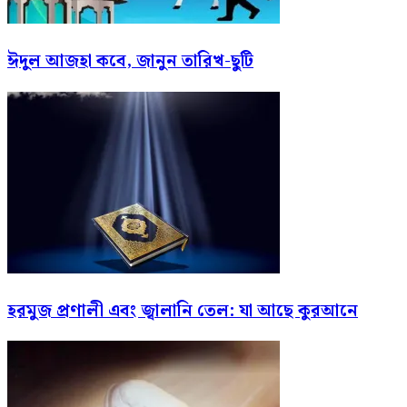
ঈদুল আজহা কবে, জানুন তারিখ-ছুটি
হরমুজ প্রণালী এবং জ্বালানি তেল: যা আছে কুরআনে