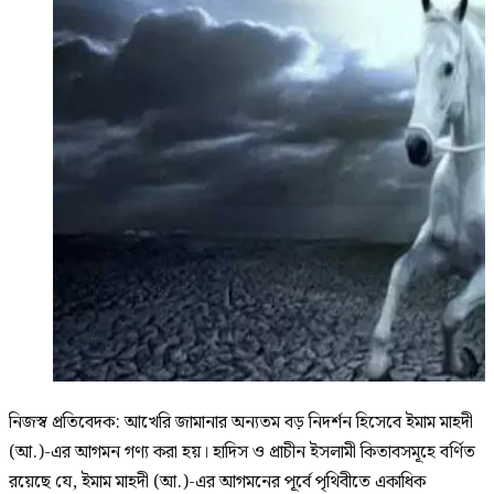
নিজস্ব প্রতিবেদক: আখেরি জামানার অন্যতম বড় নিদর্শন হিসেবে ইমাম মাহদী
(আ.)-এর আগমন গণ্য করা হয়। হাদিস ও প্রাচীন ইসলামী কিতাবসমূহে বর্ণিত
রয়েছে যে, ইমাম মাহদী (আ.)-এর আগমনের পূর্বে পৃথিবীতে একাধিক