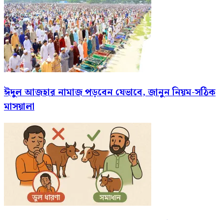
ঈদুল আজহার নামাজ পড়বেন যেভাবে, জানুন নিয়ম-সঠিক
মাসয়ালা