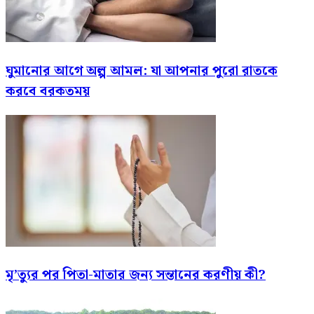
ঘুমানোর আগে অল্প আমল: যা আপনার পুরো রাতকে
করবে বরকতময়
মৃ’ত্যুর পর পিতা-মাতার জন্য সন্তানের করণীয় কী?