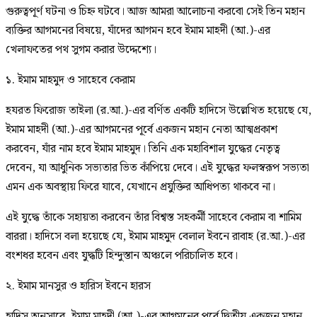
গুরুত্বপূর্ণ ঘটনা ও চিহ্ন ঘটবে। আজ আমরা আলোচনা করবো সেই তিন মহান
ব্যক্তির আগমনের বিষয়ে, যাঁদের আগমন হবে ইমাম মাহদী (আ.)-এর
খেলাফতের পথ সুগম করার উদ্দেশ্যে।
১. ইমাম মাহমুদ ও সাহেবে কেরাম
হযরত ফিরোজ তাইলা (র.আ.)-এর বর্ণিত একটি হাদিসে উল্লেখিত হয়েছে যে,
ইমাম মাহদী (আ.)-এর আগমনের পূর্বে একজন মহান নেতা আত্মপ্রকাশ
করবেন, যাঁর নাম হবে ইমাম মাহমুদ। তিনি এক মহাবিশাল যুদ্ধের নেতৃত্ব
দেবেন, যা আধুনিক সভ্যতার ভিত কাঁপিয়ে দেবে। এই যুদ্ধের ফলস্বরূপ সভ্যতা
এমন এক অবস্থায় ফিরে যাবে, যেখানে প্রযুক্তির আধিপত্য থাকবে না।
এই যুদ্ধে তাঁকে সহায়তা করবেন তাঁর বিশ্বস্ত সহকর্মী সাহেবে কেরাম বা শামিম
বাররা। হাদিসে বলা হয়েছে যে, ইমাম মাহমুদ বেলাল ইবনে রাবাহ (র.আ.)-এর
বংশধর হবেন এবং যুদ্ধটি হিন্দুস্তান অঞ্চলে পরিচালিত হবে।
২. ইমাম মানসুর ও হারিস ইবনে হারস
হাদিস অনুসারে, ইমাম মাহদী (আ.)-এর আগমনের পূর্বে দ্বিতীয় একজন মহান