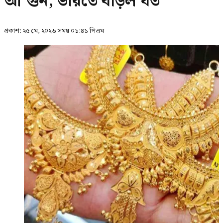
আ’গুন, ভরিতে বাড়ল যত
প্রকাশ:
২৫ মে, ২০২৬ সময় ০১:৪১ পিএম