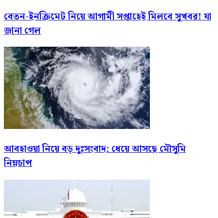
বেতন-ইনক্রিমেট নিয়ে আগামী সপ্তাহেই মিলবে সুখবর! যা
জানা গেল
আবহাওয়া নিয়ে বড় দুঃসংবাদ: ধেয়ে আসছে মৌসুমি
নিম্নচাপ