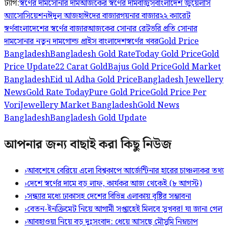
ট্যাগ:
স্বর্ণের দাম
সোনার দাম
আজকের স্বর্ণের দাম
বাজুস
বাংলাদেশ জুয়েলার্স
অ্যাসোসিয়েশন
ঈদুল আজহা
ঈদের বাজার
গয়নার বাজার
২২ ক্যারেট
স্বর্ণ
বাংলাদেশের স্বর্ণের বাজার
আজকের সোনার রেট
ভরি প্রতি সোনার
দাম
সোনার নতুন দাম
গোল্ড প্রাইস বাংলাদেশ
স্বর্ণের খবর
Gold Price
Bangladesh
Bangladesh Gold Rate
Today Gold Price
Gold
Price Update
22 Carat Gold
Bajus Gold Price
Gold Market
Bangladesh
Eid ul Adha Gold Price
Bangladesh Jewellery
News
Gold Rate Today
Pure Gold Price
Gold Price Per
Vori
Jewellery Market Bangladesh
Gold News
Bangladesh
Bangladesh Gold Update
আপনার জন্য বাছাই করা কিছু নিউজ
›
আবশেষে বেরিয়ে এলো বিশ্বকাপে আর্জেন্টিনার হারের চাঞ্চল্যকর তথ্য
›
দেশে স্বর্ণের দামে বড় লাফ, কার্যকর আজ থেকেই (৮ আগস্ট)
›
সন্ধ্যার মধ্যে ঢাকাসহ দেশের বিভিন্ন এলাকায় বৃষ্টির সম্ভাবনা
›
বেতন-ইনক্রিমেট নিয়ে আগামী সপ্তাহেই মিলবে সুখবর! যা জানা গেল
›
আবহাওয়া নিয়ে বড় দুঃসংবাদ: ধেয়ে আসছে মৌসুমি নিম্নচাপ