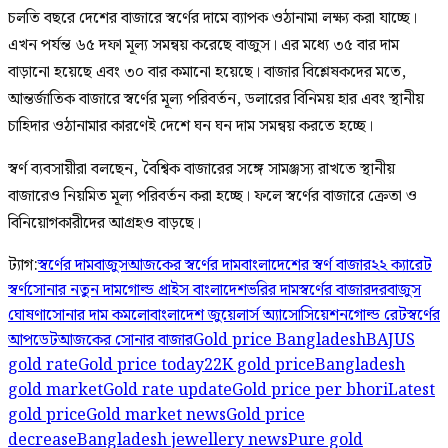
চলতি বছরে দেশের বাজারে স্বর্ণের দামে ব্যাপক ওঠানামা লক্ষ্য করা যাচ্ছে।
এখন পর্যন্ত ৬৫ দফা মূল্য সমন্বয় করেছে বাজুস। এর মধ্যে ৩৫ বার দাম
বাড়ানো হয়েছে এবং ৩০ বার কমানো হয়েছে। বাজার বিশ্লেষকদের মতে,
আন্তর্জাতিক বাজারে স্বর্ণের মূল্য পরিবর্তন, ডলারের বিনিময় হার এবং স্থানীয়
চাহিদার ওঠানামার কারণেই দেশে ঘন ঘন দাম সমন্বয় করতে হচ্ছে।
স্বর্ণ ব্যবসায়ীরা বলছেন, বৈশ্বিক বাজারের সঙ্গে সামঞ্জস্য রাখতে স্থানীয়
বাজারেও নিয়মিত মূল্য পরিবর্তন করা হচ্ছে। ফলে স্বর্ণের বাজারে ক্রেতা ও
বিনিয়োগকারীদের আগ্রহও বাড়ছে।
ট্যাগ:
স্বর্ণের দাম
বাজুস
আজকের স্বর্ণের দাম
বাংলাদেশের স্বর্ণ বাজার
২২ ক্যারেট
স্বর্ণ
সোনার নতুন দাম
গোল্ড প্রাইস বাংলাদেশ
ভরির দাম
স্বর্ণের বাজারদর
বাজুস
ঘোষণা
সোনার দাম কমলো
বাংলাদেশ জুয়েলার্স অ্যাসোসিয়েশন
গোল্ড রেট
স্বর্ণের
আপডেট
আজকের সোনার বাজার
Gold price Bangladesh
BAJUS
gold rate
Gold price today
22K gold price
Bangladesh
gold market
Gold rate update
Gold price per bhori
Latest
gold price
Gold market news
Gold price
decrease
Bangladesh jewellery news
Pure gold