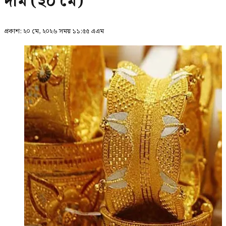
দাম (২০ মে)
প্রকাশ:
২০ মে, ২০২৬ সময় ১১:৫৫ এএম