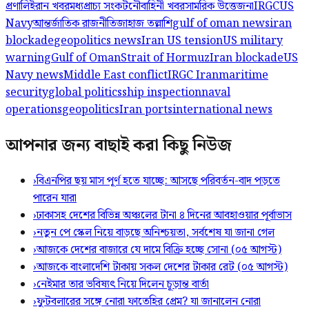
প্রণালি
ইরান খবর
মধ্যপ্রাচ্য সংকট
নৌবাহিনী খবর
সামরিক উত্তেজনা
IRGC
US
Navy
আন্তর্জাতিক রাজনীতি
জাহাজ তল্লাশি
gulf of oman news
iran
blockade
geopolitics news
Iran US tension
US military
warning
Gulf of Oman
Strait of Hormuz
Iran blockade
US
Navy news
Middle East conflict
IRGC Iran
maritime
security
global politics
ship inspection
naval
operations
geopolitics
Iran ports
international news
আপনার জন্য বাছাই করা কিছু নিউজ
›
বিএনপির ছয় মাস পূর্ণ হতে যাচ্ছে: আসছে পরিবর্তন-বাদ পড়তে
পারেন যারা
›
ঢাকাসহ দেশের বিভিন্ন অঞ্চলের টানা ৪ দিনের আবহাওয়ার পূর্বাভাস
›
নতুন পে স্কেল নিয়ে বাড়ছে অনিশ্চয়তা, সর্বশেষ যা জানা গেল
›
আজকে দেশের বাজারে যে দামে বিক্রি হচ্ছে সোনা (০৫ আগস্ট)
›
আজকে বাংলাদেশি টাকায় সকল দেশের টাকার রেট (০৫ আগস্ট)
›
নেইমার তার ভবিষ্যৎ নিয়ে দিলেন চূড়ান্ত বার্তা
›
ফুটবলারের সঙ্গে নোরা ফাতেহির প্রেম? যা জানালেন নোরা