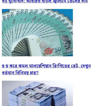
বড় দুঃসংবাদ: আবারও বাড়ল জ্বালানি তেলের দাম
হু হু করে কমল মালয়েশিয়ান রিংগিতের রেট, দেখুন
বর্তমান বিনিময় হার?