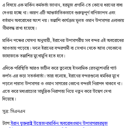
এ বিষয়ে এক মার্কিন কর্মকর্তা জানান, হরমুজ প্রণালি-তে কোনো ধরনের বাধা
দেওয়া হচ্ছে না। কারণ এটি আন্তর্জাতিকভাবে গুরুত্বপূর্ণ বাণিজ্যপথ এবং
বর্তমান অবরোধের অংশ নয়। তল্লাশি কার্যক্রম মূলত ওমান উপসাগর এলাকায়
সীমাবদ্ধ রাখা হয়েছে।
মার্কিন পক্ষের ঘোষণা অনুযায়ী, ইরানের উপসাগরীয় সব বন্দর এই অবরোধের
আওতায় পড়েছে। ফলে ইরানের বন্দরগামী বা সেখান থেকে আসা যেকোনো
জাহাজকে তল্লাশির মুখোমুখি হতে হবে।
এদিকে পরিস্থিতি আরও জটিল করে তুলেছে ইসলামিক রেভল্যুশনারি গার্ড
কর্পস-এর কড়া সতর্কবার্তা। তারা বলেছে, ইরানের বন্দরগুলো হুমকির মুখে
পড়লে পারস্য উপসাগর ও ওমান সাগরের কোনো বন্দরই নিরাপদ থাকবে না।
এতে করে মধ্যপ্রাচ্যের সামুদ্রিক নিরাপত্তা নিয়ে নতুন করে উদ্বেগ দেখা
দিয়েছে।
সূত্র: সিএনএন
ট্যাগ:
ইরান যুক্তরাষ্ট্র উত্তেজনা
মার্কিন অবরোধ
ওমান উপসাগর
হরমুজ