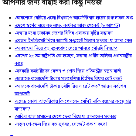
আপনার জন্য বাছাই করা কিছু নিউজ
›
আবশেষে বেরিয়ে এলো বিশ্বকাপে আর্জেন্টিনার হারের চাঞ্চল্যকর তথ্য
›
দেশে স্বর্ণের দামে বড় লাফ, কার্যকর আজ থেকেই (৮ আগস্ট)
›
সন্ধ্যার মধ্যে ঢাকাসহ দেশের বিভিন্ন এলাকায় বৃষ্টির সম্ভাবনা
›
বেতন-ইনক্রিমেট নিয়ে আগামী সপ্তাহেই মিলবে সুখবর! যা জানা গেল
›
আবহাওয়া নিয়ে বড় দুঃসংবাদ: ধেয়ে আসছে মৌসুমি নিম্নচাপ
›
দেশের ২৩তম রাষ্ট্রপতি কে হচ্ছেন, সম্ভাব্য প্রার্থীর তালিকা প্রধানমন্ত্রীর
কাছে
›
সরকারি কর্মচারীদের বেতন ও গ্রেড নিয়ে প্রতিমন্ত্রীর নতুন বার্তা
›
আজকে বাংলাদেশি টাকায় মালয়েশিয়া রিংগিত রিয়ার রেট কত?
›
আজকে বাংলাদেশি টাকায় সৌদি রিয়াল রেট কত? জানুন সর্বশেষ
আপডেট
›
২০২৮ কোপা আমেরিকায় কি খেলবেন মেসি? নাকি বয়সের কাছে হার
মানবেন?
›
সাকিব আল হাসানের দেশে ফেরা নিয়ে যা জানালেন সরকার
›
নতুন পে-স্কেল নিয়ে বড় সুখবর, গেজেট প্রকাশ কবে!