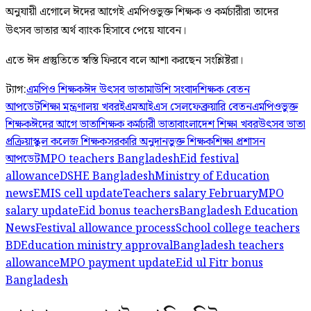
অনুযায়ী এগোলে ঈদের আগেই এমপিওভুক্ত শিক্ষক ও কর্মচারীরা তাদের
উৎসব ভাতার অর্থ ব্যাংক হিসাবে পেয়ে যাবেন।
এতে ঈদ প্রস্তুতিতে স্বস্তি ফিরবে বলে আশা করছেন সংশ্লিষ্টরা।
ট্যাগ:
এমপিও শিক্ষক
ঈদ উৎসব ভাতা
মাউশি সংবাদ
শিক্ষক বেতন
আপডেট
শিক্ষা মন্ত্রণালয় খবর
ইএমআইএস সেল
ফেব্রুয়ারি বেতন
এমপিওভুক্ত
শিক্ষক
ঈদের আগে ভাতা
শিক্ষক কর্মচারী ভাতা
বাংলাদেশ শিক্ষা খবর
উৎসব ভাতা
প্রক্রিয়া
স্কুল কলেজ শিক্ষক
সরকারি অনুদানভুক্ত শিক্ষক
শিক্ষা প্রশাসন
আপডেট
MPO teachers Bangladesh
Eid festival
allowance
DSHE Bangladesh
Ministry of Education
news
EMIS cell update
Teachers salary February
MPO
salary update
Eid bonus teachers
Bangladesh Education
News
Festival allowance process
School college teachers
BD
Education ministry approval
Bangladesh teachers
allowance
MPO payment update
Eid ul Fitr bonus
Bangladesh