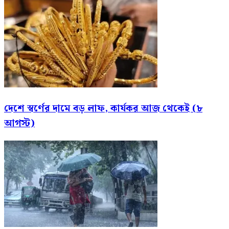
দেশে স্বর্ণের দামে বড় লাফ, কার্যকর আজ থেকেই (৮
আগস্ট)