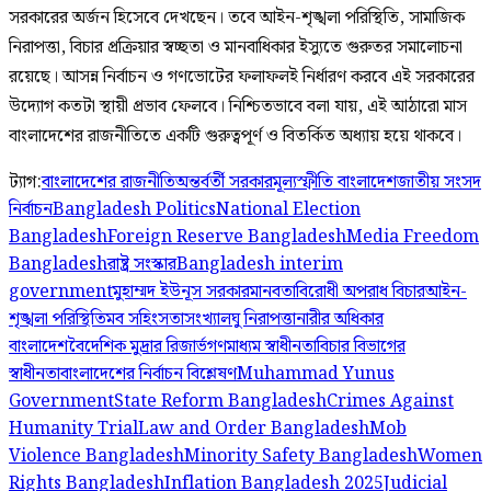
সরকারের অর্জন হিসেবে দেখছেন। তবে আইন-শৃঙ্খলা পরিস্থিতি, সামাজিক
নিরাপত্তা, বিচার প্রক্রিয়ার স্বচ্ছতা ও মানবাধিকার ইস্যুতে গুরুতর সমালোচনা
রয়েছে। আসন্ন নির্বাচন ও গণভোটের ফলাফলই নির্ধারণ করবে এই সরকারের
উদ্যোগ কতটা স্থায়ী প্রভাব ফেলবে। নিশ্চিতভাবে বলা যায়, এই আঠারো মাস
বাংলাদেশের রাজনীতিতে একটি গুরুত্বপূর্ণ ও বিতর্কিত অধ্যায় হয়ে থাকবে।
ট্যাগ:
বাংলাদেশের রাজনীতি
অন্তর্বর্তী সরকার
মূল্যস্ফীতি বাংলাদেশ
জাতীয় সংসদ
নির্বাচন
Bangladesh Politics
National Election
Bangladesh
Foreign Reserve Bangladesh
Media Freedom
Bangladesh
রাষ্ট্র সংস্কার
Bangladesh interim
government
মুহাম্মদ ইউনূস সরকার
মানবতাবিরোধী অপরাধ বিচার
আইন-
শৃঙ্খলা পরিস্থিতি
মব সহিংসতা
সংখ্যালঘু নিরাপত্তা
নারীর অধিকার
বাংলাদেশ
বৈদেশিক মুদ্রার রিজার্ভ
গণমাধ্যম স্বাধীনতা
বিচার বিভাগের
স্বাধীনতা
বাংলাদেশের নির্বাচন বিশ্লেষণ
Muhammad Yunus
Government
State Reform Bangladesh
Crimes Against
Humanity Trial
Law and Order Bangladesh
Mob
Violence Bangladesh
Minority Safety Bangladesh
Women
Rights Bangladesh
Inflation Bangladesh 2025
Judicial