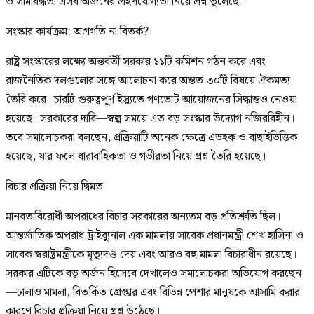
ও সীমাবদ্ধতা এসব অর্জনের গ্রহণযোগ্যতা নিয়ে প্রশ্ন তুলেছে।
সংস্কার কার্যক্রম: অগ্রগতি না বিতর্ক?
রাষ্ট্র সংস্কারের লক্ষ্যে অন্তর্বর্তী সরকার ১১টি কমিশন গঠন করে এবং
রাজনৈতিক দলগুলোর সঙ্গে আলোচনা করে অন্তত ৩০টি বিষয়ে ঐকমত্য
তৈরি করে। চারটি গুরুত্বপূর্ণ ইস্যুতে গণভোট আয়োজনের সিদ্ধান্তও নেওয়া
হয়েছে। সরকারের দাবি—স্বল্প সময়ে এত বড় সংস্কার উদ্যোগ নজিরবিহীন।
তবে সমালোচকরা বলছেন, প্রক্রিয়াটি অনেক ক্ষেত্রে এডহক ও বাছাইভিত্তিক
হয়েছে, যার ফলে ধারাবাহিকতা ও গভীরতা নিয়ে প্রশ্ন তৈরি হয়েছে।
বিচার প্রক্রিয়া নিয়ে দ্বিমত
মানবতাবিরোধী অপরাধের বিচার সরকারের অন্যতম বড় প্রতিশ্রুতি ছিল।
আন্তর্জাতিক অপরাধ ট্রাইব্যুনাল এক মামলায় সাবেক প্রধানমন্ত্রী শেখ হাসিনা ও
সাবেক স্বরাষ্ট্রমন্ত্রীকে মৃত্যুদণ্ড দেয় এবং আরও বহু মামলা বিচারাধীন রয়েছে।
সরকার এটিকে বড় অর্জন হিসেবে দেখালেও সমালোচকরা অভিযোগ করছেন
—ঢালাও মামলা, বিতর্কিত গ্রেপ্তার এবং বিভিন্ন পেশার মানুষকে আসামি করার
কারণে বিচার প্রক্রিয়া নিয়ে প্রশ্ন উঠেছে।