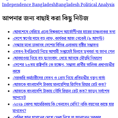
Independence Bangladesh
Bangladesh Political Analysis
আপনার জন্য বাছাই করা কিছু নিউজ
›
আবশেষে বেরিয়ে এলো বিশ্বকাপে আর্জেন্টিনার হারের চাঞ্চল্যকর তথ্য
›
দেশে স্বর্ণের দামে বড় লাফ, কার্যকর আজ থেকেই (৮ আগস্ট)
›
সন্ধ্যার মধ্যে ঢাকাসহ দেশের বিভিন্ন এলাকায় বৃষ্টির সম্ভাবনা
›
বেতন-ইনক্রিমেট নিয়ে আগামী সপ্তাহেই মিলবে সুখবর! যা জানা গেল
›
আবহাওয়া নিয়ে বড় দুঃসংবাদ: ধেয়ে আসছে মৌসুমি নিম্নচাপ
›
দেশের ২৩তম রাষ্ট্রপতি কে হচ্ছেন, সম্ভাব্য প্রার্থীর তালিকা প্রধানমন্ত্রীর
কাছে
›
সরকারি কর্মচারীদের বেতন ও গ্রেড নিয়ে প্রতিমন্ত্রীর নতুন বার্তা
›
আজকে বাংলাদেশি টাকায় মালয়েশিয়া রিংগিত রিয়ার রেট কত?
›
আজকে বাংলাদেশি টাকায় সৌদি রিয়াল রেট কত? জানুন সর্বশেষ
আপডেট
›
২০২৮ কোপা আমেরিকায় কি খেলবেন মেসি? নাকি বয়সের কাছে হার
মানবেন?
›
সাকিব আল হাসানের দেশে ফেরা নিয়ে যা জানালেন সরকার