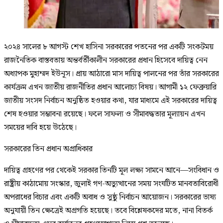
২০২৪ সালের ৮ আগস্ট শেখ হাসিনা সরকারের পতনের পর একটি সংকটময়
রাজনৈতিক বাস্তবতায় অন্তর্বর্তীকালীন সরকারের প্রধান হিসেবে দায়িত্ব নেন
অধ্যাপক মুহাম্মদ ইউনূস। প্রায় আঠারো মাস দায়িত্ব পালনের পর তাঁর সরকারের
কার্যক্রম এখন জাতীয় রাজনীতির প্রধান আলোচ্য বিষয়। আগামী ১২ ফেব্রুয়ারি
জাতীয় সংসদ নির্বাচন অনুষ্ঠিত হওয়ার কথা, যার মাধ্যমে এই সরকারের দায়িত্ব
শেষ হওয়ার সম্ভাবনা রয়েছে। ফলে সাফল্য ও সীমাবদ্ধতার মূল্যায়ন এখন
সময়ের দাবি হয়ে উঠেছে।
সরকারের তিন প্রধান অগ্রাধিকার
দায়িত্ব গ্রহণের পর থেকেই সরকার তিনটি মূল লক্ষ্য সামনে আনে—সংবিধান ও
রাষ্ট্রীয় কাঠামোয় সংস্কার, জুলাই গণ-অভ্যুত্থানের সময় সংঘটিত মানবতাবিরোধী
অপরাধের বিচার এবং একটি অবাধ ও সুষ্ঠু নির্বাচন আয়োজন। সরকারের ভাষ্য
অনুযায়ী তিন ক্ষেত্রেই অগ্রগতি হয়েছে। তবে বিশ্লেষকদের মতে, নানা বিতর্ক