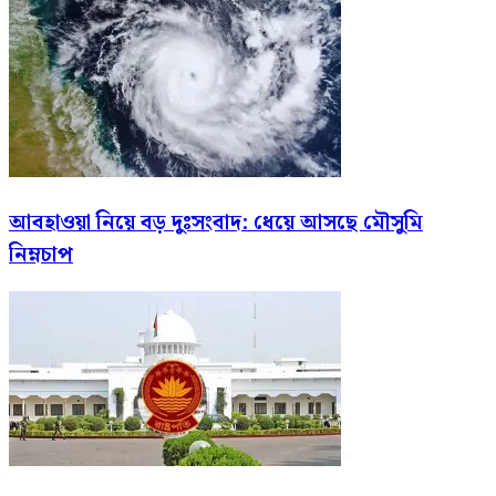
আবহাওয়া নিয়ে বড় দুঃসংবাদ: ধেয়ে আসছে মৌসুমি
নিম্নচাপ