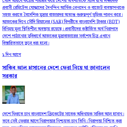
সৌদি আরবে কঠোর পরিশ্রম করে দেশের অর্থনীতিকে সচল রাখা লক্ষাধিক
প্রবাসী রেমিটেন্স যোদ্ধাদের দৈনন্দিন আর্থিক লেনদেন ও বাজেট ব্যবস্থাপনাকে
সহজ করতে বৈদেশিক মুদ্রার বাজারদর অত্যন্ত গুরুত্বপূর্ণ ভূমিকা পালন করে।
আজকের দিনে সৌদি রিয়ালের (SAR) বিপরীতে বাংলাদেশি টাকার (BDT)
বিনিময় মূল্য স্থিতিশীল অবস্থায় রয়েছে। প্রবাসীদের কষ্টার্জিত অর্থ নিরাপদে
দেশে পাঠানোর সুবিধার্থে আজকের মুদ্রাবাজারের সর্বশেষ চিত্র এখানে
বিস্তারিতভাবে তুলে ধরা হলো।
১ দিন আগে
সাকিব আল হাসানের দেশে ফেরা নিয়ে যা জানালেন
সরকার
দেশে ফিরতে চান বাংলাদেশ ক্রিকেটের সাবেক অধিনায়ক সাকিব আল হাসান।
তবে সেই ফেরার আগে নিরাপত্তার নিশ্চয়তা চান তিনি। নিরাপত্তা নিশ্চিত করা