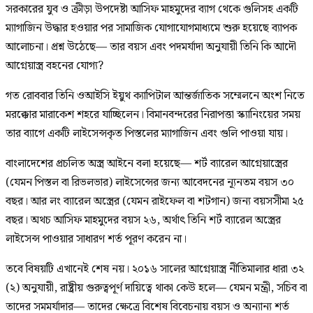
সরকারের যুব ও ক্রীড়া উপদেষ্টা আসিফ মাহমুদের ব্যাগ থেকে গুলিসহ একটি
ম্যাগাজিন উদ্ধার হওয়ার পর সামাজিক যোগাযোগমাধ্যমে শুরু হয়েছে ব্যাপক
আলোচনা। প্রশ্ন উঠেছে— তার বয়স এবং পদমর্যাদা অনুযায়ী তিনি কি আদৌ
আগ্নেয়াস্ত্র বহনের যোগ্য?
গত রোববার তিনি ওআইসি ইয়ুথ ক্যাপিটাল আন্তর্জাতিক সম্মেলনে অংশ নিতে
মরক্কোর মারাকেশ শহরে যাচ্ছিলেন। বিমানবন্দরের নিরাপত্তা স্ক্যানিংয়ের সময়
তার ব্যাগে একটি লাইসেন্সকৃত পিস্তলের ম্যাগাজিন এবং গুলি পাওয়া যায়।
বাংলাদেশের প্রচলিত অস্ত্র আইনে বলা হয়েছে— শর্ট ব্যারেল আগ্নেয়াস্ত্রের
(যেমন পিস্তল বা রিভলভার) লাইসেন্সের জন্য আবেদনের ন্যূনতম বয়স ৩০
বছর। আর লং ব্যারেল অস্ত্রের (যেমন রাইফেল বা শটগান) জন্য বয়সসীমা ২৫
বছর। অথচ আসিফ মাহমুদের বয়স ২৬, অর্থাৎ তিনি শর্ট ব্যারেল অস্ত্রের
লাইসেন্স পাওয়ার সাধারণ শর্ত পূরণ করেন না।
তবে বিষয়টি এখানেই শেষ নয়। ২০১৬ সালের আগ্নেয়াস্ত্র নীতিমালার ধারা ৩২
(২) অনুযায়ী, রাষ্ট্রীয় গুরুত্বপূর্ণ দায়িত্বে থাকা কেউ হলে— যেমন মন্ত্রী, সচিব বা
তাদের সমমর্যাদার— তাদের ক্ষেত্রে বিশেষ বিবেচনায় বয়স ও অন্যান্য শর্ত