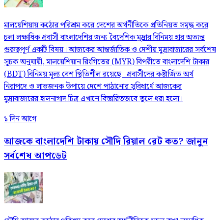
মালয়েশিয়ায় কঠোর পরিশ্রম করে দেশের অর্থনীতিকে প্রতিনিয়ত সমৃদ্ধ করে
চলা লক্ষাধিক প্রবাসী বাংলাদেশির জন্য বৈদেশিক মুদ্রার বিনিময় হার অত্যন্ত
গুরুত্বপূর্ণ একটি বিষয়। আজকের আন্তর্জাতিক ও দেশীয় মুদ্রাবাজারের সর্বশেষ
সূচক অনুযায়ী, মালয়েশিয়ান রিংগিতের (MYR) বিপরীতে বাংলাদেশি টাকার
(BDT) বিনিময় মূল্য বেশ স্থিতিশীল রয়েছে। প্রবাসীদের কষ্টার্জিত অর্থ
নিরাপদে ও লাভজনক উপায়ে দেশে পাঠানোর সুবিধার্থে আজকের
মুদ্রাবাজারের হালনাগাদ চিত্র এখানে বিস্তারিতভাবে তুলে ধরা হলো।
১ দিন আগে
আজকে বাংলাদেশি টাকায় সৌদি রিয়াল রেট কত? জানুন
সর্বশেষ আপডেট