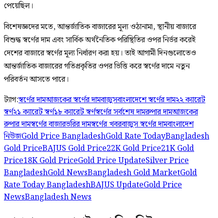
পেয়েছিল।
বিশেষজ্ঞদের মতে, আন্তর্জাতিক বাজারের মূল্য ওঠানামা, স্থানীয় বাজারে
বিশুদ্ধ স্বর্ণের দাম এবং সার্বিক অর্থনৈতিক পরিস্থিতির ওপর নির্ভর করেই
দেশের বাজারে স্বর্ণের মূল্য নির্ধারণ করা হয়। তাই আগামী দিনগুলোতেও
আন্তর্জাতিক বাজারের গতিপ্রকৃতির ওপর ভিত্তি করে স্বর্ণের দামে নতুন
পরিবর্তন আসতে পারে।
ট্যাগ:
স্বর্ণের দাম
আজকের স্বর্ণের দাম
বাজুস
বাংলাদেশে স্বর্ণের দাম
২২ ক্যারেট
স্বর্ণ
২১ ক্যারেট স্বর্ণ
১৮ ক্যারেট স্বর্ণ
স্বর্ণের সর্বশেষ দাম
রুপার দাম
আজকের
রুপার দাম
স্বর্ণের বাজার
ভরির দাম
স্বর্ণের খবর
বাজুস স্বর্ণের দাম
বাংলাদেশ
নিউজ
Gold Price Bangladesh
Gold Rate Today
Bangladesh
Gold Price
BAJUS Gold Price
22K Gold Price
21K Gold
Price
18K Gold Price
Gold Price Update
Silver Price
Bangladesh
Gold News
Bangladesh Gold Market
Gold
Rate Today Bangladesh
BAJUS Update
Gold Price
News
Bangladesh News