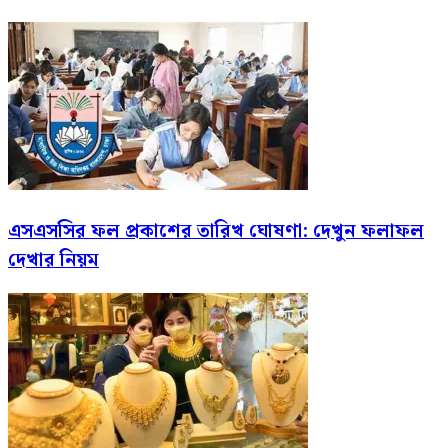
এসএসসির ফল প্রকাশের তারিখ ঘোষণা: দেখুন ফলাফল
দেখার নিয়ম