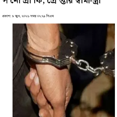
প‍‍’র্নো‍’গ্রা‍‍’ফি, গ্রে’প্তার স্বামী-স্ত্রী
প্রকাশ:
৮ জুন, ২০২৬ সময় ০২:২৯ পিএম