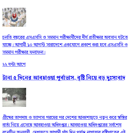
চলতি বছরের এসএসসি ও সমমান পরীক্ষার্থীদের দীর্ঘ প্রতীক্ষার অবসান ঘটতে
যাচ্ছে। আগামী ১০ আগস্ট সারাদেশে একযোগে প্রকাশ করা হবে এসএসসি ও
সমমান পরীক্ষার ফলাফল।
২২ ঘণ্টা আগে
টানা ৫ দিনের আবহাওয়া পূর্বাভাস, বৃষ্টি নিয়ে বড় দুঃসংবাদ
গ্রীষ্মের তাপদাহ ও ভ্যাপসা গরমের পর দেশের আকাশজুড়ে নতুন করে স্বস্তির
বার্তা নিয়ে এসেছে আবহাওয়া অধিদপ্তর। আবহাওয়া অধিদপ্তরের সর্বশেষ
বুলেটিন অনুযায়ী, দেশজুড়ে আগামী পাঁচ দিন পর্যন্ত লাগাতার বৃষ্টিপাতের এই