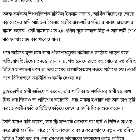
আইনি জটিলতায় গড়ায়।
তদন্ত কর্মকর্তা উপপরিদর্শক রবিউল ইসলাম জানান, আর্থিক বিরোধের জেরে
বড় বোনের স্বামী সামিউল ইসলাম সজীব রাজশাহীর মতিহার থানায় প্রতারণার
মামলা করেন। সেই মামলায় গত ২৮ এপ্রিল নূরে জান্নাত মিতু ও তার স্বামী শেখ
মারুফ আহম্মেদ কারাগারেও যান।
পরে জামিনে মুক্ত হয়ে তারা প্রতিশোধমূলক কর্মকাণ্ডে জড়িয়ে পড়েন বলে
অভিযোগ উঠেছে। তদন্তে জানা যায়, গত ১৯ মে রাতে বড় বোনের নগ্ন ছবি ও
ভিডিও সম্পাদনা করে তা তার মায়ের হোয়াটসঅ্যাপ নম্বরে পাঠানো হয়। একই
সঙ্গে বিভিন্নভাবে ভয়ভীতি ও হুমকি দেওয়া হয়।
ভুক্তভোগীর স্বামী অভিযোগ করেন, তার শ্যালিকা ও শ্যালিকার স্বামী ১৫ লাখ
টাকা ধার নিয়েও তা পরিশোধ করেননি। বরং মামলা হওয়ার পর তারা চাপ সৃষ্টি
করতে অশ্লীল ছবি ও ভিডিও ছড়িয়ে দেওয়ার হুমকি দিতে শুরু করেন।
তিনি আরও দাবি করেন, তার স্ত্রী সম্পর্কে গোপনে নগ্ন ছবি ও ভিডিও সংগ্রহ
করে রাখা হয়েছিল। পরে সেই উপকরণ ব্যবহার করে আরও নতুন নগ্ন ছবি ও
ভিডিও তৈরি করা হয় এবং সেগুলো পরিবারের সদস্যদের কাছে পাঠিয়ে