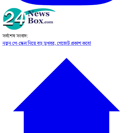
সর্বশেষ সংবাদ:
নতুন পে-স্কেল নিয়ে বড় সুখবর, গেজেট প্রকাশ কবে!