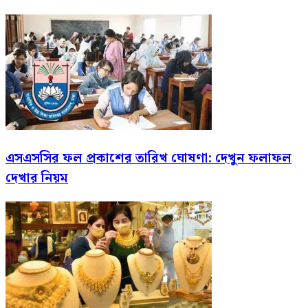
এসএসসির ফল প্রকাশের তারিখ ঘোষণা: দেখুন ফলাফল
দেখার নিয়ম