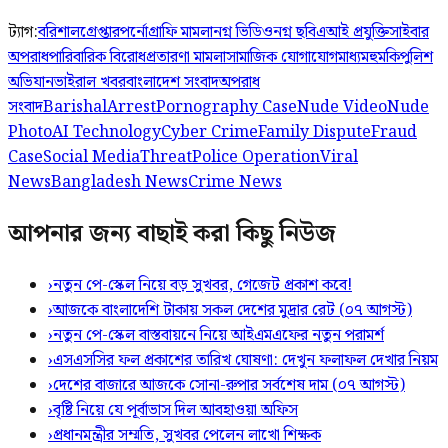
ট্যাগ:
বরিশাল
গ্রেপ্তার
পর্নোগ্রাফি মামলা
নগ্ন ভিডিও
নগ্ন ছবি
এআই প্রযুক্তি
সাইবার
অপরাধ
পারিবারিক বিরোধ
প্রতারণা মামলা
সামাজিক যোগাযোগমাধ্যম
হুমকি
পুলিশ
অভিযান
ভাইরাল খবর
বাংলাদেশ সংবাদ
অপরাধ
সংবাদ
Barishal
Arrest
Pornography Case
Nude Video
Nude
Photo
AI Technology
Cyber Crime
Family Dispute
Fraud
Case
Social Media
Threat
Police Operation
Viral
News
Bangladesh News
Crime News
আপনার জন্য বাছাই করা কিছু নিউজ
›
নতুন পে-স্কেল নিয়ে বড় সুখবর, গেজেট প্রকাশ কবে!
›
আজকে বাংলাদেশি টাকায় সকল দেশের মুদ্রার রেট (০৭ আগস্ট)
›
নতুন পে-স্কেল বাস্তবায়নে নিয়ে আইএমএফের নতুন পরামর্শ
›
এসএসসির ফল প্রকাশের তারিখ ঘোষণা: দেখুন ফলাফল দেখার নিয়ম
›
দেশের বাজারে আজকে সোনা-রুপার সর্বশেষ দাম (০৭ আগস্ট)
›
বৃষ্টি নিয়ে যে পূর্বাভাস দিল আবহাওয়া অফিস
›
প্রধানমন্ত্রীর সম্মতি, সুখবর পেলেন লাখো শিক্ষক