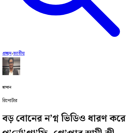
প্রচ্ছদ
›
জাতীয়
হাসান
রিপোর্টার
বড় বোনের ন‍’গ্ন ভিডিও ধারণ করে