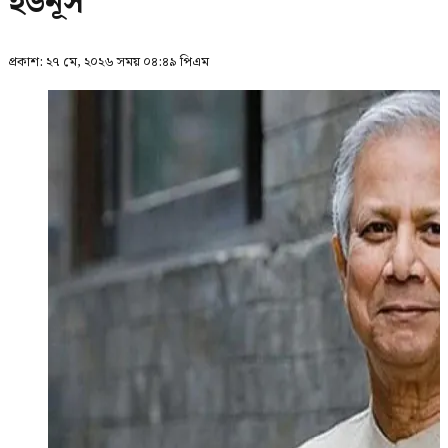
ইউনূস
প্রকাশ:
২৭ মে, ২০২৬ সময় ০৪:৪৯ পিএম