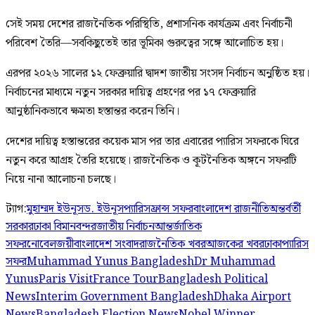
সেই সময় দেশের রাজনৈতিক পরিস্থিতি, প্রশাসনিক কার্যক্রম এবং নির্বাচনী
পরিবেশ তৈরি—সবকিছুতেই তার ভূমিকা গুরুত্বের সঙ্গে আলোচিত হয়।
এরপর ২০২৬ সালের ১২ ফেব্রুয়ারি দ্বাদশ জাতীয় সংসদ নির্বাচন অনুষ্ঠিত হয়।
নির্বাচনের মাধ্যমে নতুন সরকার দায়িত্ব গ্রহণের পর ১৭ ফেব্রুয়ারি
আনুষ্ঠানিকভাবে ক্ষমতা হস্তান্তর করেন তিনি।
দেশের দায়িত্ব হস্তান্তরের কয়েক মাস পর তার এবারের প্যারিস সফরকে ঘিরে
নতুন করে আগ্রহ তৈরি হয়েছে। রাজনৈতিক ও কূটনৈতিক অঙ্গনে সফরটি
নিয়ে নানা আলোচনা চলছে।
ট্যাগ:
মুহাম্মদ ইউনূস
ড. ইউনূস
প্যারিস
ফ্রান্স সফর
বাংলাদেশ রাজনীতি
অন্তর্বর্তী
সরকার
ঢাকা বিমানবন্দর
জাতীয় নির্বাচন
আন্তর্জাতিক
সফর
নোবেলজয়ী
বাংলাদেশ সংবাদ
রাজনৈতিক খবর
আজকের খবর
ঢাকা
প্যারিস
সফর
Muhammad Yunus Bangladesh
Dr Muhammad
Yunus
Paris Visit
France Tour
Bangladesh Political
News
Interim Government Bangladesh
Dhaka Airport
News
Bangladesh Election News
Nobel Winner