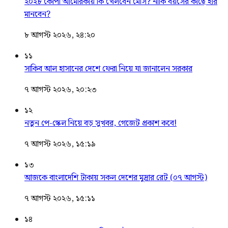
২০২৮ কোপা আমেরিকায় কি খেলবেন মেসি? নাকি বয়সের কাছে হার
মানবেন?
৮ আগস্ট ২০২৬, ২৪:২০
১১
সাকিব আল হাসানের দেশে ফেরা নিয়ে যা জানালেন সরকার
৭ আগস্ট ২০২৬, ২০:২৩
১২
নতুন পে-স্কেল নিয়ে বড় সুখবর, গেজেট প্রকাশ কবে!
৭ আগস্ট ২০২৬, ১৫:১৯
১৩
আজকে বাংলাদেশি টাকায় সকল দেশের মুদ্রার রেট (০৭ আগস্ট)
৭ আগস্ট ২০২৬, ১৫:১১
১৪