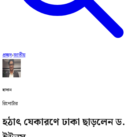
প্রচ্ছদ
›
জাতীয়
হাসান
রিপোর্টার
হঠাৎ যেকারণে ঢাকা ছাড়লেন ড.