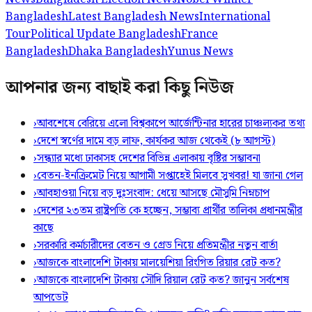
Bangladesh
Latest Bangladesh News
International
Tour
Political Update Bangladesh
France
Bangladesh
Dhaka Bangladesh
Yunus News
আপনার জন্য বাছাই করা কিছু নিউজ
›
আবশেষে বেরিয়ে এলো বিশ্বকাপে আর্জেন্টিনার হারের চাঞ্চল্যকর তথ্য
›
দেশে স্বর্ণের দামে বড় লাফ, কার্যকর আজ থেকেই (৮ আগস্ট)
›
সন্ধ্যার মধ্যে ঢাকাসহ দেশের বিভিন্ন এলাকায় বৃষ্টির সম্ভাবনা
›
বেতন-ইনক্রিমেট নিয়ে আগামী সপ্তাহেই মিলবে সুখবর! যা জানা গেল
›
আবহাওয়া নিয়ে বড় দুঃসংবাদ: ধেয়ে আসছে মৌসুমি নিম্নচাপ
›
দেশের ২৩তম রাষ্ট্রপতি কে হচ্ছেন, সম্ভাব্য প্রার্থীর তালিকা প্রধানমন্ত্রীর
কাছে
›
সরকারি কর্মচারীদের বেতন ও গ্রেড নিয়ে প্রতিমন্ত্রীর নতুন বার্তা
›
আজকে বাংলাদেশি টাকায় মালয়েশিয়া রিংগিত রিয়ার রেট কত?
›
আজকে বাংলাদেশি টাকায় সৌদি রিয়াল রেট কত? জানুন সর্বশেষ
আপডেট