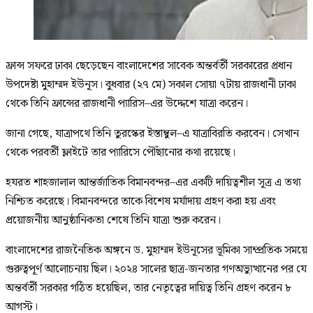
ফ্রান্স সফরে ঢাকা ছেড়েছেন বাংলাদেশের সাবেক অন্তর্বর্তী সরকারের প্রধান
উপদেষ্টা মুহাম্মদ ইউনূস। বুধবার (২৭ মে) সকাল সোয়া ৭টায় রাজধানী ঢাকা
থেকে তিনি ফ্রান্সের রাজধানী প্যারিস–এর উদ্দেশে যাত্রা করেন।
জানা গেছে, যাত্রাপথে তিনি তুরস্কের ইস্তাম্বুল–এ যাত্রাবিরতি করবেন। সেখান
থেকে পরবর্তী ফ্লাইটে তার প্যারিসে পৌঁছানোর কথা রয়েছে।
হযরত শাহজালাল আন্তর্জাতিক বিমানবন্দর–এর একটি দায়িত্বশীল সূত্র এ তথ্য
নিশ্চিত করেছে। বিমানবন্দরে তাকে বিশেষ মর্যাদায় গ্রহণ করা হয় এবং
প্রয়োজনীয় আনুষ্ঠানিকতা শেষে তিনি যাত্রা শুরু করেন।
বাংলাদেশের রাজনৈতিক অঙ্গনে ড. মুহাম্মদ ইউনূসের ভূমিকা সাম্প্রতিক সময়ে
গুরুত্বপূর্ণ আলোচনায় ছিল। ২০২৪ সালের ছাত্র-জনতার গণঅভ্যুত্থানের পর যে
অন্তর্বর্তী সরকার গঠিত হয়েছিল, তার নেতৃত্বের দায়িত্ব তিনি গ্রহণ করেন ৮
আগস্ট।