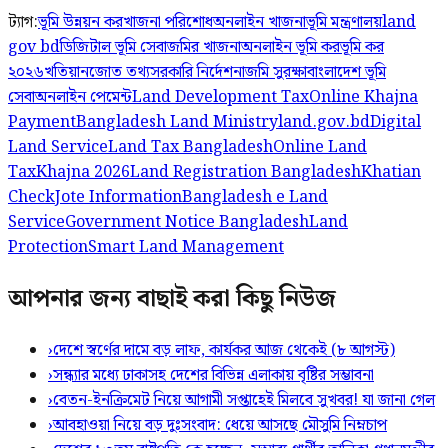
ট্যাগ:
ভূমি উন্নয়ন কর
খাজনা পরিশোধ
অনলাইন খাজনা
ভূমি মন্ত্রণালয়
land
gov bd
ডিজিটাল ভূমি সেবা
জমির খাজনা
অনলাইন ভূমি কর
ভূমি কর
২০২৬
খতিয়ান
জোত তথ্য
সরকারি নির্দেশনা
জমি সুরক্ষা
বাংলাদেশ ভূমি
সেবা
অনলাইন পেমেন্ট
Land Development Tax
Online Khajna
Payment
Bangladesh Land Ministry
land.gov.bd
Digital
Land Service
Land Tax Bangladesh
Online Land
Tax
Khajna 2026
Land Registration Bangladesh
Khatian
Check
Jote Information
Bangladesh e Land
Service
Government Notice Bangladesh
Land
Protection
Smart Land Management
আপনার জন্য বাছাই করা কিছু নিউজ
›
দেশে স্বর্ণের দামে বড় লাফ, কার্যকর আজ থেকেই (৮ আগস্ট)
›
সন্ধ্যার মধ্যে ঢাকাসহ দেশের বিভিন্ন এলাকায় বৃষ্টির সম্ভাবনা
›
বেতন-ইনক্রিমেট নিয়ে আগামী সপ্তাহেই মিলবে সুখবর! যা জানা গেল
›
আবহাওয়া নিয়ে বড় দুঃসংবাদ: ধেয়ে আসছে মৌসুমি নিম্নচাপ