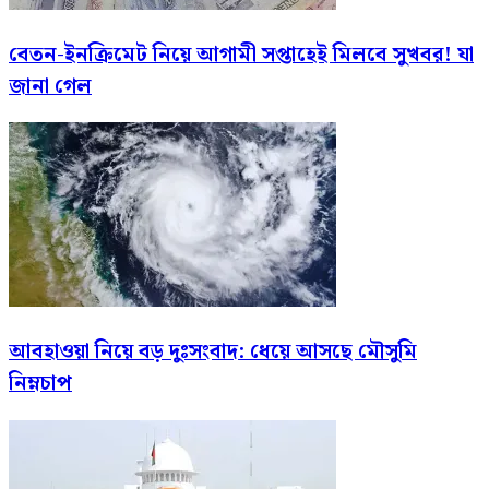
বেতন-ইনক্রিমেট নিয়ে আগামী সপ্তাহেই মিলবে সুখবর! যা
জানা গেল
আবহাওয়া নিয়ে বড় দুঃসংবাদ: ধেয়ে আসছে মৌসুমি
নিম্নচাপ