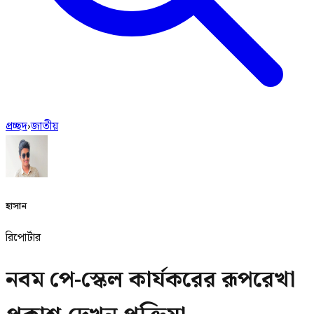
প্রচ্ছদ
›
জাতীয়
হাসান
রিপোর্টার
নবম পে-স্কেল কার্যকরের রূপরেখা