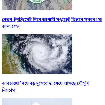
বেতন-ইনক্রিমেট নিয়ে আগামী সপ্তাহেই মিলবে সুখবর! যা
জানা গেল
আবহাওয়া নিয়ে বড় দুঃসংবাদ: ধেয়ে আসছে মৌসুমি
নিম্নচাপ