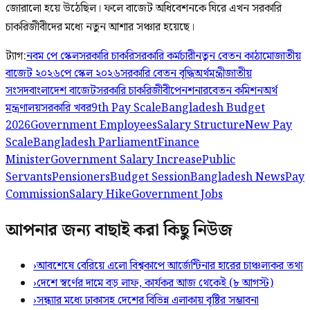
জোরালো হয়ে উঠেছিল। ফলে বাজেট অধিবেশনকে ঘিরে এখন সরকারি
চাকরিজীবীদের মধ্যে নতুন আশার সঞ্চার হয়েছে।
ট্যাগ:
নবম পে স্কেল
সরকারি চাকরি
সরকারি কর্মচারী
নতুন বেতন কাঠামো
জাতীয়
বাজেট ২০২৬
পে স্কেল ২০২৬
সরকারি বেতন বৃদ্ধি
অর্থমন্ত্রী
জাতীয়
সংসদ
বাংলাদেশ বাজেট
সরকারি চাকরিজীবী
পেনশনার
বেতন কমিশন
অর্থ
মন্ত্রণালয়
সরকারি খবর
9th Pay Scale
Bangladesh Budget
2026
Government Employees
Salary Structure
New Pay
Scale
Bangladesh Parliament
Finance
Minister
Government Salary Increase
Public
Servants
Pensioners
Budget Session
Bangladesh News
Pay
Commission
Salary Hike
Government Jobs
আপনার জন্য বাছাই করা কিছু নিউজ
›
আবশেষে বেরিয়ে এলো বিশ্বকাপে আর্জেন্টিনার হারের চাঞ্চল্যকর তথ্য
›
দেশে স্বর্ণের দামে বড় লাফ, কার্যকর আজ থেকেই (৮ আগস্ট)
›
সন্ধ্যার মধ্যে ঢাকাসহ দেশের বিভিন্ন এলাকায় বৃষ্টির সম্ভাবনা