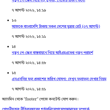
নতুন পে-স্কেল নিয়ে বড় সুখবর, গেজেট প্রকাশ কবে!
৭ আগস্ট ২০২৬, ১৫:১৯
১৩
আজকে বাংলাদেশি টাকায় সকল দেশের মুদ্রার রেট (০৭ আগস্ট)
৭ আগস্ট ২০২৬, ১৫:১১
১৪
নতুন পে-স্কেল বাস্তবায়নে নিয়ে আইএমএফের নতুন পরামর্শ
৭ আগস্ট ২০২৬, ১৪:৫৮
১৫
এসএসসির ফল প্রকাশের তারিখ ঘোষণা: দেখুন ফলাফল দেখার নিয়ম
৭ আগস্ট ২০২৬, ১৪:৫১
অ্যাডমিন থেকে "footer" পেজে কনটেন্ট যোগ করুন।
গোপনীয়তার নীতি
ব্যবহারের শর্তাবলি
যোগাযোগ
আমাদের সম্পর্কে